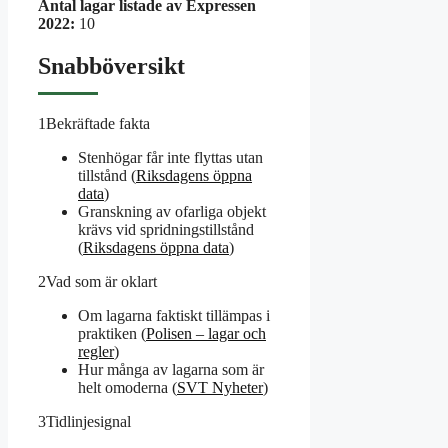
Antal lagar listade av Expressen
2022:
10
Snabböversikt
1
Bekräftade fakta
Stenhögar får inte flyttas utan
tillstånd (
Riksdagens öppna
data
)
Granskning av ofarliga objekt
krävs vid spridningstillstånd
(
Riksdagens öppna data
)
2
Vad som är oklart
Om lagarna faktiskt tillämpas i
praktiken (
Polisen – lagar och
regler
)
Hur många av lagarna som är
helt omoderna (
SVT Nyheter
)
3
Tidlinjesignal