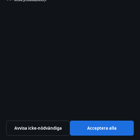
hello@tidspuls.se
+46 8 525 032 30
Om oss
Om oss
Redaktionen
Vår historia
Nyhetsbrev
Tipsa oss
Kontakt
Avvisa icke-nödvändiga
Acceptera alla
RSS-flöde