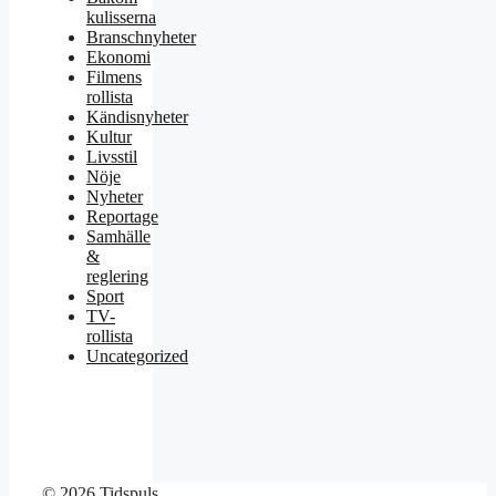
kulisserna
Branschnyheter
Ekonomi
Filmens
rollista
Kändisnyheter
Kultur
Livsstil
Nöje
Nyheter
Reportage
Samhälle
&
reglering
Sport
TV-
rollista
Uncategorized
© 2026 Tidspuls