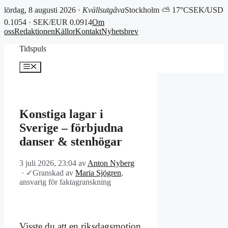
lördag, 8 augusti 2026 ·
Kvällsutgåva
Stockholm ⛅ 17°C
SEK/USD
0.1054 · SEK/EUR 0.0914
Om
oss
Redaktionen
Källor
Kontakt
Nyhetsbrev
Hoppa
Tidspuls
till
innehåll
Meny
Konstiga lagar i
Sverige – förbjudna
danser & stenhögar
3 juli 2026, 23:04
av
Anton Nyberg
·
✓
Granskad av
Maria Sjögren
,
ansvarig för faktagranskning
Visste du att en riksdagsmotion