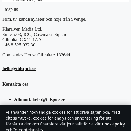
Tidspuls
Film, tv, kändisnyheter och nöje från Sverige.
Klarälven Media Ltd.
Suite 5.03, ICC, Casemates Square
Gibraltar GX11 1AA
+46 8 525 032 30
Companies House Gibraltar: 132644
hello@tidspuls.se
Kontakta oss
Allmänt:
hello@tidspuls.se
hello@tidspuls.se
Vi använder nödvändiga cookies för att driva sajten och, med
ditt samtycke, cookies för analys och annonsering för att
förbättra den och finansiera vår journalistik. Se vår
Cookiepolicy
hello@tidspuls.se
och
Integritetspolicy
.