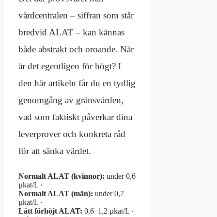
vårdcentralen – siffran som står
bredvid ALAT – kan kännas
både abstrakt och oroande. När
är det egentligen för högt? I
den här artikeln får du en tydlig
genomgång av gränsvärden,
vad som faktiskt påverkar dina
leverprover och konkreta råd
för att sänka värdet.
Normalt ALAT (kvinnor):
under 0,6
µkat/L ·
Normalt ALAT (män):
under 0,7
µkat/L ·
Lätt förhöjt ALAT:
0,6–1,2 µkat/L ·