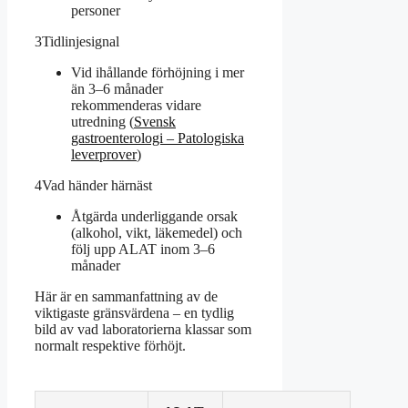
personer
3
Tidlinjesignal
Vid ihållande förhöjning i mer
än 3–6 månader
rekommenderas vidare
utredning (
Svensk
gastroenterologi – Patologiska
leverprover
)
4
Vad händer härnäst
Åtgärda underliggande orsak
(alkohol, vikt, läkemedel) och
följ upp ALAT inom 3–6
månader
Här är en sammanfattning av de
viktigaste gränsvärdena – en tydlig
bild av vad laboratorierna klassar som
normalt respektive förhöjt.