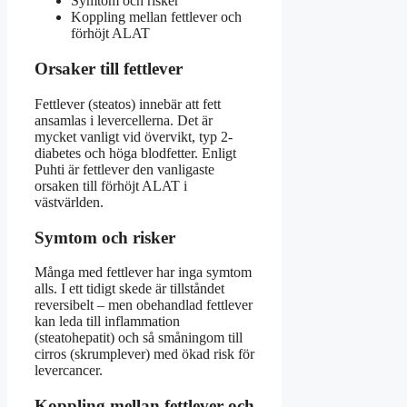
Symtom och risker
Koppling mellan fettlever och
förhöjt ALAT
Orsaker till fettlever
Fettlever (steatos) innebär att fett
ansamlas i levercellerna. Det är
mycket vanligt vid övervikt, typ 2-
diabetes och höga blodfetter. Enligt
Puhti är fettlever den vanligaste
orsaken till förhöjt ALAT i
västvärlden.
Symtom och risker
Många med fettlever har inga symtom
alls. I ett tidigt skede är tillståndet
reversibelt – men obehandlad fettlever
kan leda till inflammation
(steatohepatit) och så småningom till
cirros (skrumplever) med ökad risk för
levercancer.
Koppling mellan fettlever och