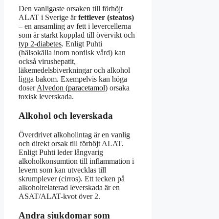
Den vanligaste orsaken till förhöjt
ALAT i Sverige är
fettlever (steatos)
– en ansamling av fett i levercellerna
som är starkt kopplad till övervikt och
typ 2-diabetes
. Enligt Puhti
(hälsokälla inom nordisk vård) kan
också virushepatit,
läkemedelsbiverkningar och alkohol
ligga bakom. Exempelvis kan höga
doser
Alvedon (paracetamol)
orsaka
toxisk leverskada.
Alkohol och leverskada
Överdrivet alkoholintag är en vanlig
och direkt orsak till förhöjt ALAT.
Enligt Puhti leder långvarig
alkoholkonsumtion till inflammation i
levern som kan utvecklas till
skrumplever (cirros). Ett tecken på
alkoholrelaterad leverskada är en
ASAT/ALAT-kvot över 2.
Andra sjukdomar som