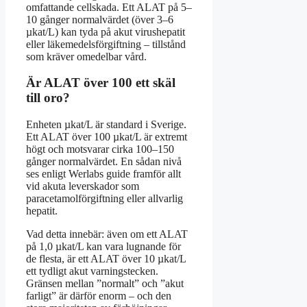
omfattande cellskada. Ett ALAT på 5–
10 gånger normalvärdet (över 3–6
µkat/L) kan tyda på akut virushepatit
eller läkemedelsförgiftning – tillstånd
som kräver omedelbar vård.
Är ALAT över 100 ett skäl
till oro?
Enheten µkat/L är standard i Sverige.
Ett ALAT över 100 µkat/L är extremt
högt och motsvarar cirka 100–150
gånger normalvärdet. En sådan nivå
ses enligt Werlabs guide framför allt
vid akuta leverskador som
paracetamolförgiftning eller allvarlig
hepatit.
Vad detta innebär: även om ett ALAT
på 1,0 µkat/L kan vara lugnande för
de flesta, är ett ALAT över 10 µkat/L
ett tydligt akut varningstecken.
Gränsen mellan ”normalt” och ”akut
farligt” är därför enorm – och den