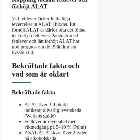
förhöjt ALAT
Vid fettlever läcker fetthaltiga
leverceller ut ALAT i blodet. Ett
förhöjt ALAT är därför ofta det första
tecknet på fettlever. Patienter med
fettlever och lätt förhöjt ALAT har
god prognos om de förändrar sin
livsstil i tid.
Bekräftade fakta och
vad som är oklart
Bekräftade fakta
ALAT över 3,0 µkat/L
indikerar allvarlig leverskada
(
Werlabs guide
)
Fettlever är reversibel med
viktnedgång på 5–10 % (Puhti)
ASAT/ALAT-kvot över 2 tyder
på alkoholskada