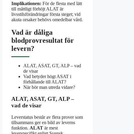
Implikationen:
För de flesta med lätt
till måttligt förhöjt ALAT är
livsstilsförändringar första steget; vid
akuta orsaker behövs omedelbar vård.
Vad är dåliga
blodprovresultat för
levern?
ALAT, ASAT, GT, ALP – vad
de visar
Vad betyder högt ASAT i
förhållande till ALAT?
När bör man utreda vidare?
ALAT, ASAT, GT, ALP –
vad de visar
Leverstatus består av flera prover som
tillsammans ger en bild av leverns
funktion.
ALAT
är mest
leverspecifikt enligt Svensk