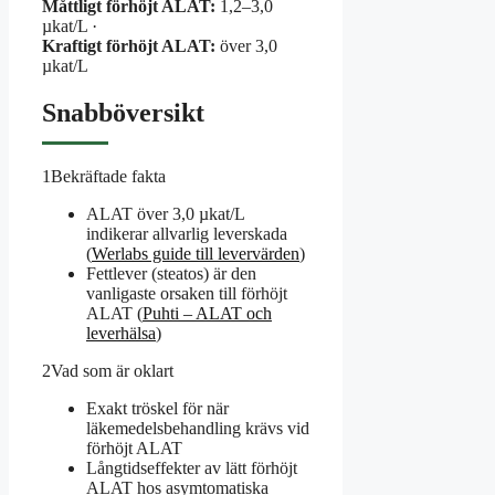
Måttligt förhöjt ALAT:
1,2–3,0
µkat/L ·
Kraftigt förhöjt ALAT:
över 3,0
µkat/L
Snabböversikt
1
Bekräftade fakta
ALAT över 3,0 µkat/L
indikerar allvarlig leverskada
(
Werlabs guide till levervärden
)
Fettlever (steatos) är den
vanligaste orsaken till förhöjt
ALAT (
Puhti – ALAT och
leverhälsa
)
2
Vad som är oklart
Exakt tröskel för när
läkemedelsbehandling krävs vid
förhöjt ALAT
Långtidseffekter av lätt förhöjt
ALAT hos asymtomatiska