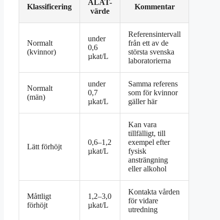
ALAT-
Klassificering
Kommentar
värde
Referensintervall
under
Normalt
från ett av de
0,6
(kvinnor)
största svenska
µkat/L
laboratorierna
under
Samma referens
Normalt
0,7
som för kvinnor
(män)
µkat/L
gäller här
Kan vara
tillfälligt, till
0,6–1,2
exempel efter
Lätt förhöjt
µkat/L
fysisk
ansträngning
eller alkohol
Kontakta vården
Måttligt
1,2–3,0
för vidare
förhöjt
µkat/L
utredning