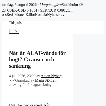
torsdag, 6 augusti 2026 ·
Morgonutgåva
Stockholm ⛅
23°C
SEK/USD 0.1054 · SEK/EUR 0.0912
Om
oss
Redaktionen
Källor
Kontakt
Nyhetsbrev
Hoppa
Tidspuls
till
innehåll
Meny
När är ALAT-värde för
högt? Gränser och
sänkning
4 juli 2026, 23:00
av
Anton Nyberg
·
✓
Granskad av
Maria Sjögren
,
ansvarig för faktagranskning
Det där provsvaret från