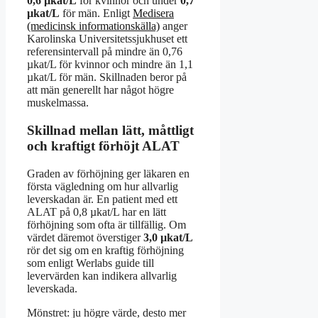
0,6 µkat/L
för kvinnor och under
0,7
µkat/L
för män. Enligt
Medisera
(medicinsk informationskälla)
anger
Karolinska Universitetssjukhuset ett
referensintervall på mindre än 0,76
µkat/L för kvinnor och mindre än 1,1
µkat/L för män. Skillnaden beror på
att män generellt har något högre
muskelmassa.
Skillnad mellan lätt, måttligt
och kraftigt förhöjt ALAT
Graden av förhöjning ger läkaren en
första vägledning om hur allvarlig
leverskadan är. En patient med ett
ALAT på 0,8 µkat/L har en lätt
förhöjning som ofta är tillfällig. Om
värdet däremot överstiger
3,0 µkat/L
rör det sig om en kraftig förhöjning
som enligt Werlabs guide till
levervärden kan indikera allvarlig
leverskada.
Mönstret: ju högre värde, desto mer