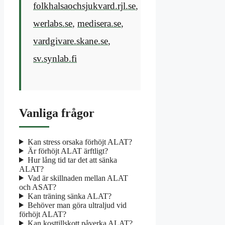
folkhalsaochsjukvard.rjl.se
,
werlabs.se
,
medisera.se
,
vardgivare.skane.se
,
sv.synlab.fi
Vanliga frågor
Kan stress orsaka förhöjt ALAT?
Är förhöjt ALAT ärftligt?
Hur lång tid tar det att sänka
ALAT?
Vad är skillnaden mellan ALAT
och ASAT?
Kan träning sänka ALAT?
Behöver man göra ultraljud vid
förhöjt ALAT?
Kan kosttillskott påverka ALAT?