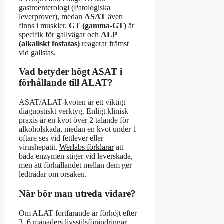
gastroenterologi (Patologiska
leverprover), medan
ASAT
även
finns i muskler.
GT (gamma-GT)
är
specifik för gallvägar och
ALP
(alkaliskt fosfatas)
reagerar främst
vid gallstas.
Vad betyder högt ASAT i
förhållande till ALAT?
ASAT/ALAT-kvoten är ett viktigt
diagnostiskt verktyg. Enligt klinisk
praxis är en kvot över 2 talande för
alkoholskada, medan en kvot under 1
oftare ses vid fettlever eller
virushepatit.
Werlabs förklarar
att
båda enzymen stiger vid leverskada,
men att förhållandet mellan dem ger
ledtrådar om orsaken.
När bör man utreda vidare?
Om ALAT fortfarande är förhöjt efter
3–6 månaders livsstilsförändringar