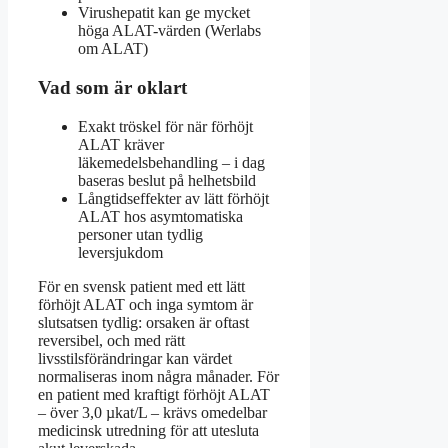
Virushepatit kan ge mycket
höga ALAT-värden (Werlabs
om ALAT)
Vad som är oklart
Exakt tröskel för när förhöjt
ALAT kräver
läkemedelsbehandling – i dag
baseras beslut på helhetsbild
Långtidseffekter av lätt förhöjt
ALAT hos asymtomatiska
personer utan tydlig
leversjukdom
För en svensk patient med ett lätt
förhöjt ALAT och inga symtom är
slutsatsen tydlig: orsaken är oftast
reversibel, och med rätt
livsstilsförändringar kan värdet
normaliseras inom några månader. För
en patient med kraftigt förhöjt ALAT
– över 3,0 µkat/L – krävs omedelbar
medicinsk utredning för att utesluta