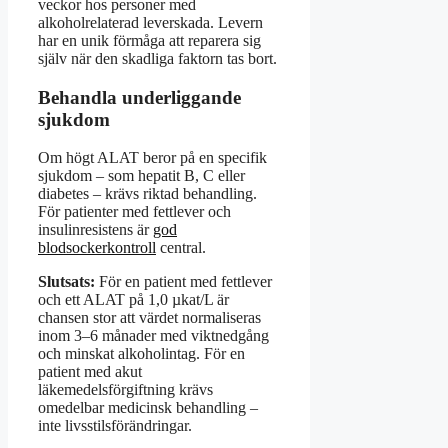
veckor hos personer med
alkoholrelaterad leverskada. Levern
har en unik förmåga att reparera sig
själv när den skadliga faktorn tas bort.
Behandla underliggande
sjukdom
Om högt ALAT beror på en specifik
sjukdom – som hepatit B, C eller
diabetes – krävs riktad behandling.
För patienter med fettlever och
insulinresistens är
god
blodsockerkontroll
central.
Slutsats:
För en patient med fettlever
och ett ALAT på 1,0 µkat/L är
chansen stor att värdet normaliseras
inom 3–6 månader med viktnedgång
och minskat alkoholintag. För en
patient med akut
läkemedelsförgiftning krävs
omedelbar medicinsk behandling –
inte livsstilsförändringar.