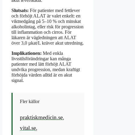
akut leverskada.
Slutsats:
För patienter med fettlever
och förhöjt ALAT är valet enkelt: en
viktnedgång på 5–10 % och minskat
alkoholintag, eller risk för progression
till inflammation och cirros. För
läkaren är vägledningen att ALAT
över 3,0 µkat/L kräver akut utredning.
Implikationen:
Med enkla
livsstilsförändringar kan många
patienter med lätt förhöjt ALAT
undvika progression, medan kraftigt
förhöjda värden alltid är en akut
signal.
Fler källor
praktiskmedicin.se
,
vital.se
,