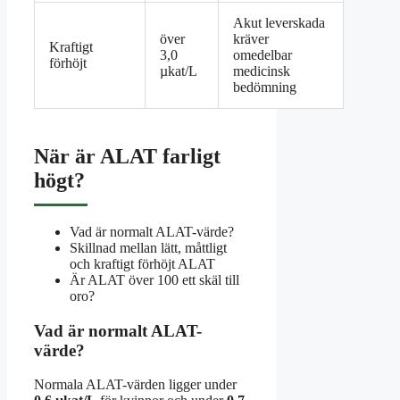
Akut leverskada
över
kräver
Kraftigt
3,0
omedelbar
förhöjt
µkat/L
medicinsk
bedömning
När är ALAT farligt
högt?
Vad är normalt ALAT-värde?
Skillnad mellan lätt, måttligt
och kraftigt förhöjt ALAT
Är ALAT över 100 ett skäl till
oro?
Vad är normalt ALAT-
värde?
Normala ALAT-värden ligger under