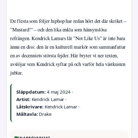
De flesta som följer hiphop har redan hört det där skriket –
”Mustard!” – och den lika enkla som hänsynslösa
refrängen. Kendrick Lamars låt ”Not Like Us” är inte bara
ännu en diss: den är en kulturell markör som sammanfattar
en av decenniets största fejder. Här bryter vi ner texten,
avslöjar vem Kendrick syftar på och varför hela västkusten
jublar.
Släppdatum:
4 maj 2024 ·
Artist:
Kendrick Lamar ·
Låtskrivare:
Kendrick Lamar ·
Måltavla:
Drake
SNABBÖVERSIKT