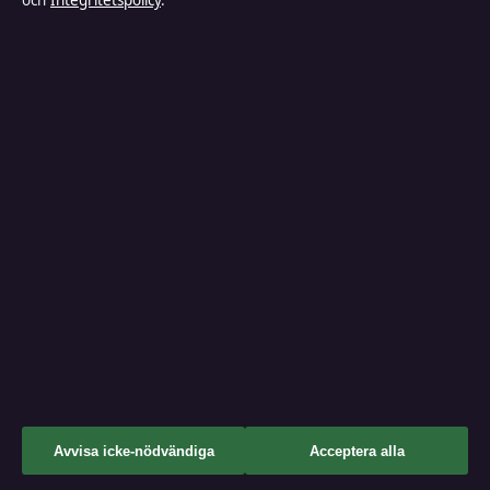
och
Integritetspolicy
.
Nöje
Bakom kulisserna
Sport
FÖRTROENDE & STANDARDER
Källor & standarder
Redaktionell policy
Rättelsepolicy
Faktagranskningspolicy
↑
Ägande & finansiering
Avvisa icke-nödvändiga
Acceptera alla