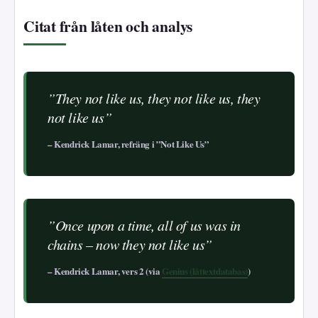
Citat från låten och analys
”They not like us, they not like us, they
not like us”
– Kendrick Lamar, refräng i ”Not Like Us”
”Once upon a time, all of us was in
chains – now they not like us”
– Kendrick Lamar, vers 2 (via
Genius (låttextdatabas)
)