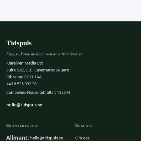
Tidspuls
Film, tv, kändisnyheter och nöje från Sverige.
Klarälven Media Ltd.
Suite 5.03, ICC, Casemates Square
Gibraltar GX11 1AA
+46 8 525 032 30
Companies House Gibraltar: 132644
hello@tidspuls.se
KONTAKTA OSS
OM OSS
Allmänt:
hello@tidspuls.se
Om oss