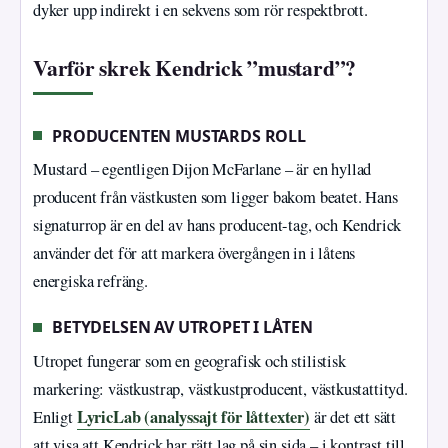
dyker upp indirekt i en sekvens som rör respektbrott.
Varför skrek Kendrick ”mustard”?
PRODUCENTEN MUSTARDS ROLL
Mustard – egentligen Dijon McFarlane – är en hyllad
producent från västkusten som ligger bakom beatet. Hans
signaturrop är en del av hans producent-tag, och Kendrick
använder det för att markera övergången in i låtens
energiska refräng.
BETYDELSEN AV UTROPET I LÅTEN
Utropet fungerar som en geografisk och stilistisk
markering: västkustrap, västkustproducent, västkustattityd.
LyricLab (analyssajt för låttexter)
Enligt
är det ett sätt
att visa att Kendrick har rätt lag på sin sida – i kontrast till