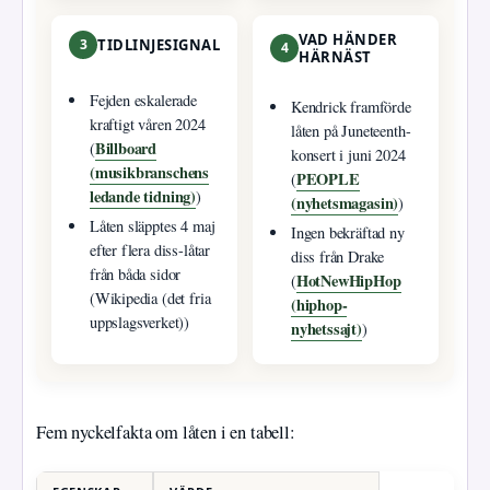
VAD HÄNDER
3
TIDLINJESIGNAL
4
HÄRNÄST
Fejden eskalerade
Kendrick framförde
kraftigt våren 2024
låten på Juneteenth-
Billboard
(
konsert i juni 2024
(musikbranschens
PEOPLE
(
ledande tidning)
)
(nyhetsmagasin)
)
Låten släpptes 4 maj
Ingen bekräftad ny
efter flera diss-låtar
diss från Drake
från båda sidor
HotNewHipHop
(
(Wikipedia (det fria
(hiphop-
uppslagsverket))
nyhetssajt)
)
Fem nyckelfakta om låten i en tabell: