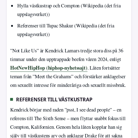
Hylla västkustrap och Compton (Wikipedia (det fria
uppslagsverket))
Referenser till Tupac Shakur (Wikipedia (det fria
uppslagsverket))
”Not Like Us” är Kendrick Lamars tredje stora diss på 36
timmar under den upptrappade beefen våren 2024, enligt
HotNewHipHop (hiphop-nyhetssajt)
. Låten fortsätter
teman från ”Meet the Grahams” och förstärker anklagelser
om sexuellt intresse för minderåriga och sexuellt missbruk.
REFERENSER TILL VÄSTKUSTRAP
Kendrick börjar med raden ”psst, I see dead people” – en
referens till The Sixth Sense – men flyttar snabbt fokus till
Compton, Kalifornien. Genom hela låten kopplar han sig
själv till västkustens arv och anklagar Drake för att sakna