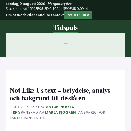
söndag, 9 augusti 2026 ·
Morgonutgåva
Stockholm ⛅ 15°C
SEK/USD 0.1054 · SEK/EUR 0.0914
Om oss
Redaktionen
Källor
Kontakt
NYHETSBREV
Hoppa
Tidspuls
till
innehåll
MENY
Not Like Us text – betydelse, analys
och bakgrund till disslåten
9 JULI 2026, 13:31
AV
ANTON NYBERG
·
GRANSKAD AV
MARIA SJÖGREN
, ANSVARIG FÖR
✓
FAKTAGRANSKNING