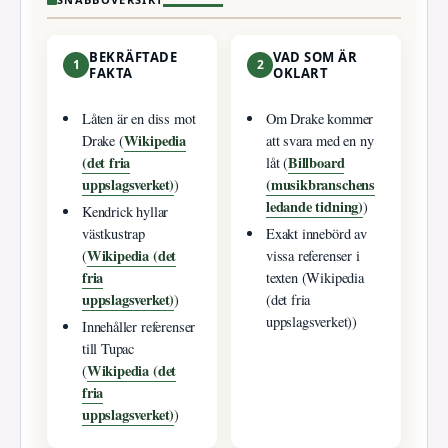
BEKRÄFTADE
VAD SOM ÄR
1
2
FAKTA
OKLART
Låten är en diss mot
Om Drake kommer
Wikipedia
Drake (
att svara med en ny
(det fria
Billboard
låt (
uppslagsverket)
(musikbranschens
)
ledande tidning)
)
Kendrick hyllar
västkustrap
Exakt innebörd av
Wikipedia (det
(
vissa referenser i
fria
texten (Wikipedia
uppslagsverket)
)
(det fria
uppslagsverket))
Innehåller referenser
till Tupac
Wikipedia (det
(
fria
uppslagsverket)
)