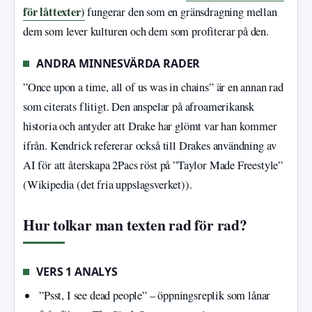
för låttexter)
fungerar den som en gränsdragning mellan
dem som lever kulturen och dem som profiterar på den.
ANDRA MINNESVÄRDA RADER
”Once upon a time, all of us was in chains” är en annan rad
som citerats flitigt. Den anspelar på afroamerikansk
historia och antyder att Drake har glömt var han kommer
ifrån. Kendrick refererar också till Drakes användning av
AI för att återskapa 2Pacs röst på ”Taylor Made Freestyle”
(Wikipedia (det fria uppslagsverket)).
Hur tolkar man texten rad för rad?
VERS 1 ANALYS
”Psst, I see dead people” – öppningsreplik som lånar