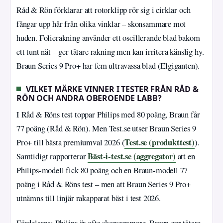
Råd & Rön förklarar att rotorklipp rör sig i cirklar och
fångar upp hår från olika vinklar – skonsammare mot
huden. Folierakning använder ett oscillerande blad bakom
ett tunt nät – ger tätare rakning men kan irritera känslig hy.
Braun Series 9 Pro+ har fem ultravassa blad (Elgiganten).
VILKET MÄRKE VINNER I TESTER FRÅN RÅD &
RÖN OCH ANDRA OBEROENDE LABB?
I Råd & Röns test toppar Philips med 80 poäng, Braun får
77 poäng (Råd & Rön). Men Test.se utser Braun Series 9
Test.se (produkttest)
Pro+ till bästa premiumval 2026 (
).
Bäst-i-test.se (aggregator)
Samtidigt rapporterar
att en
Philips-modell fick 80 poäng och en Braun-modell 77
poäng i Råd & Röns test – men att Braun Series 9 Pro+
utnämns till linjär rakapparat bäst i test 2026.