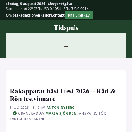
söndag, 9 augusti 2026 ·
Morgonutgåva
Stockholm ⛅ 22°C
SEK/USD 0.1054 · SEK/EUR 0.0914
Om oss
Redaktionen
Källor
Kontakt
NYHETSBREV
Hoppa
Tidspuls
till
innehåll
MENY
Rakapparat bäst i test 2026 – Råd &
Rön testvinnare
5 JULI 2026, 18:10
AV
ANTON NYBERG
·
GRANSKAD AV
MARIA SJÖGREN
, ANSVARIG FÖR
✓
FAKTAGRANSKNING