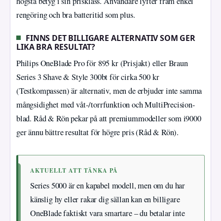
högsta betyg i sin prisklass. Användare lyfter fram enkel
rengöring och bra batteritid som plus.
FINNS DET BILLIGARE ALTERNATIV SOM GER
LIKA BRA RESULTAT?
Philips OneBlade Pro för 895 kr (Prisjakt) eller Braun
Series 3 Shave & Style 300bt för cirka 500 kr
(Testkompassen) är alternativ, men de erbjuder inte samma
mångsidighet med våt-/torrfunktion och MultiPrecision-
blad. Råd & Rön pekar på att premiummodeller som i9000
ger ännu bättre resultat för högre pris (Råd & Rön).
AKTUELLT ATT TÄNKA PÅ
Series 5000 är en kapabel modell, men om du har
känslig hy eller rakar dig sällan kan en billigare
OneBlade faktiskt vara smartare – du betalar inte