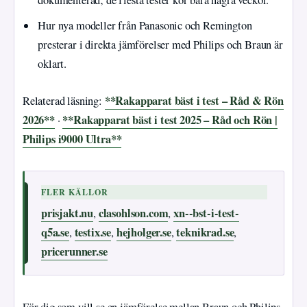
dokumenterad; de flesta tester kör bara några veckor.
Hur nya modeller från Panasonic och Remington
presterar i direkta jämförelser med Philips och Braun är
oklart.
**Rakapparat bäst i test – Råd & Rön
Relaterad läsning:
2026**
**Rakapparat bäst i test 2025 – Råd och Rön |
·
Philips i9000 Ultra**
FLER KÄLLOR
prisjakt.nu
clasohlson.com
xn--bst-i-test-
,
,
q5a.se
testix.se
hejholger.se
teknikrad.se
,
,
,
,
pricerunner.se
För dig som vill se en jämförelse mellan Braun och Philips