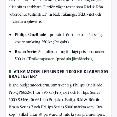
eller slitas snabbare. Därför väger tester som Råd & Rön
(oberoende testinstitut) in både rakningseffektivitet och
användarupplevelse.
Philips OneBlade
– prisvärd för stubb och lätt skägg,
kostar omkring 350 kr (Prisjakt)
Braun Series 3
– folierakning till lågt pris, ofta under
Testkompassen (produktjämförelse)
500 kr (
)
VILKA MODELLER UNDER 1 000 KR KLARAR SIG
BRA I TESTER?
Bland budgetmodellerna utmärker sig Philips OneBlade
Pro QP6652/61 för 895 kr (Prisjakt) och Philips Series
5000 S5466 för 661 kr (Prisjakt). Enligt Råd & Rön är
Braun Series 7 och Philips Series 5000 märkta som ”Bra
köp”, vilket visar att prisvärdhet inte kräver premiumpris.