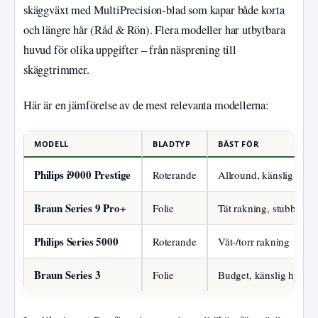
skäggväxt med MultiPrecision-blad som kapar både korta
och längre hår (Råd & Rön). Flera modeller har utbytbara
huvud för olika uppgifter – från näsprening till
skäggtrimmer.
Här är en jämförelse av de mest relevanta modellerna:
MODELL
BLADTYP
BÄST FÖR
Philips i9000 Prestige
Roterande
Allround, känslig hy
Braun Series 9 Pro+
Folie
Tät rakning, stubb
Philips Series 5000
Roterande
Våt-/torr rakning
Braun Series 3
Folie
Budget, känslig hy