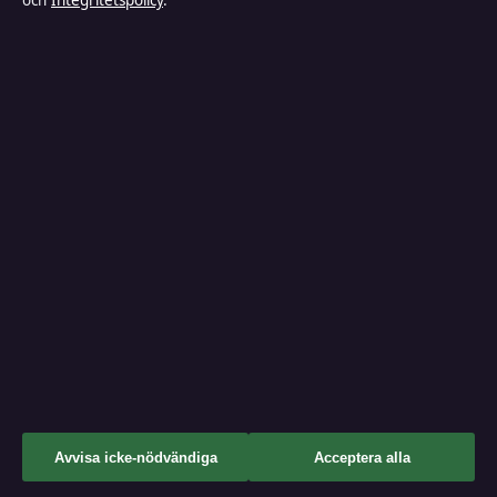
och
Integritetspolicy
.
Reportage
Samhälle & reglering
Sport
TV-rollista
Uncategorized
Tidspuls
↑
Avvisa icke-nödvändiga
Acceptera alla