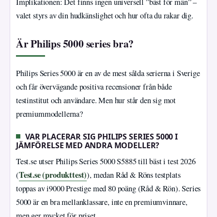
Implikationen: Det finns ingen universell ”bäst för män” –
valet styrs av din hudkänslighet och hur ofta du rakar dig.
Är Philips 5000 series bra?
Philips Series 5000 är en av de mest sålda serierna i Sverige
och får övervägande positiva recensioner från både
testinstitut och användare. Men hur står den sig mot
premiummodellerna?
VAR PLACERAR SIG PHILIPS SERIES 5000 I
JÄMFÖRELSE MED ANDRA MODELLER?
Test.se utser Philips Series 5000 S5885 till bäst i test 2026
Test.se (produkttest)
(
), medan Råd & Röns testplats
toppas av i9000 Prestige med 80 poäng (Råd & Rön). Series
5000 är en bra mellanklassare, inte en premiumvinnare,
men ger mycket för priset.