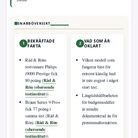
SNABBÖVERSIKT
BEKRÄFTADE
VAD SOM ÄR
1
2
FAKTA
OKLART
Råd & Röns
Vilken modell som
testvinnare Philips
fungerar bäst för
i9000 Prestige fick
extremt känslig hud
Råd &
80 poäng (
är inte avgjort i något
Rön (oberoende
stort test.
testinstitut)
)
Långtidshållbarheten
Braun Series 9 Pro+
för budgetmodeller
fick 77 poäng i
är mindre
samma test (Råd &
dokumenterad än för
Råd & Rön
Rön) (
premiumalternativen.
(oberoende
testinstitut)
)