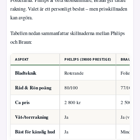
Fördelarna: Philips är ofta skonsammare, Braun ger tätare
rakning. Valet är ett personligt beslut – men prisskillnaden
kan avgöra.
Tabellen nedan sammanfattar skillnaderna mellan Philips
och Braun:
ASPEKT
PHILIPS (I9000 PRESTIGE)
BRAUN (SE
Bladteknik
Roterande
Folie
Råd & Rön poäng
80/100
77/100
Ca pris
2 800 kr
2 500 kr
Våt-/torrrakning
Ja
Ja (vissa 
Bäst för känslig hud
Ja
Mindre