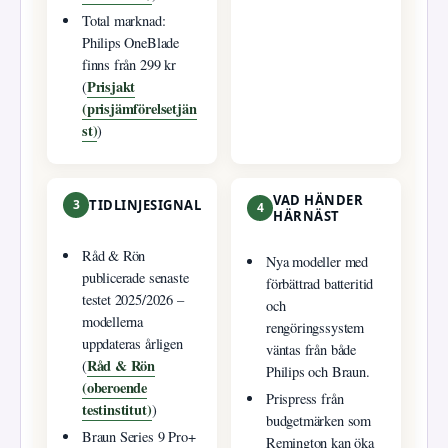
Total marknad:
Philips OneBlade
finns från 299 kr
Prisjakt
(
(prisjämförelsetjän
st)
)
VAD HÄNDER
3
TIDLINJESIGNAL
4
HÄRNÄST
Råd & Rön
Nya modeller med
publicerade senaste
förbättrad batteritid
testet 2025/2026 –
och
modellerna
rengöringssystem
uppdateras årligen
väntas från både
Råd & Rön
(
Philips och Braun.
(oberoende
Prispress från
testinstitut)
)
budgetmärken som
Braun Series 9 Pro+
Remington kan öka