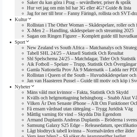
Saker du kan göra i Prag – sevärdheter, priser & språk
Hur vet jag om min bil har 3G eller 4G? Guide & lista
Jag for ner till bror – Fanny Färingö, rollista och SVT-d
Kultur
Rollistan i The Other Woman – Skådespelare, roller och 
X-Men 2 – Handling, skådespelare och streaming 2025
Sagan om Ringen Figurer – Komplett guide till huvudkar
Sport
New Zealand vs South Africa – Matchanalys och Strateg
Tabell SHL 24/25 – Aktuell Statistik Och Resultat
Shl Spelschema 24/25 – Matchdagar, Tider Och Statistik
Aik Fotboll – Spelare – Trupp, Statistik Och Övergångar
Gamla Nationella Prov Åk 9 Matematik – Ladda ner PDF
Rollistan i Queen of the South – Huvudskådespelare och
Jan van Haasteren Pussel – Guide till motiv och köp i Sv
Nyheter
Mäns våld mot kvinnor – Fakta, Statistik Och Skydd
Kvälls och helgmottagning helsingborg – Snabb Akut V
Vilken Är Den Senaste iPhone – Allt Om Funktioner Och
Få ensam vårdnad utan rättegång – Trygg Juridisk Väg
Måttlig varning för vind – Skydda Din Egendom
Armand Duplantis Andreas Duplantis – Bröderna i svens
Samsung Galaxy S25 Edge – Releasedatum, specifikation
Lågt blodtryck tabell kvinna – Normalvärden efter ålder
Vem äger bilen? – Så söker du ägaruppgifter lagligt