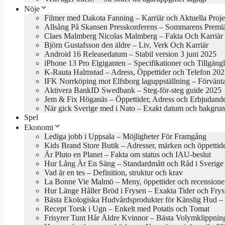
Nöje
Filmer med Dakota Fanning – Karriär och Aktuella Proje
Allsång På Skansen Presskonferens – Sommarens Premi
Claes Malmberg Nicolas Malmberg – Fakta Och Karriär
Björn Gustafsson den äldre – Liv, Verk Och Karriär
Android 16 Releasedatum – Stabil version 3 juni 2025
iPhone 13 Pro Elgiganten – Specifikationer och Tillgäng
K-Rauta Halmstad – Adress, Öppettider och Telefon 20
IFK Norrköping mot Elfsborg laguppställning – Förvänt
Aktivera BankID Swedbank – Steg-för-steg guide 2025
Jem & Fix Höganäs – Öppettider, Adress och Erbjudand
När gick Sverige med i Nato – Exakt datum och bakgru
Spel
Ekonomi
Lediga jobb i Uppsala – Möjligheter För Framgång
Kids Brand Store Butik – Adresser, märken och öppettid
Är Pluto en Planet – Fakta om status och IAU-beslut
Hur Lång Är En Säng – Standardmått och Råd i Sverige
Vad är en tes – Definition, struktur och krav
La Bonne Vie Malmö – Meny, öppettider och recensione
Hur Länge Håller Bröd i Frysen – Exakta Tider och Frys
Bästa Ekologiska Hudvårdsprodukter för Känslig Hud – B
Recept Torsk i Ugn – Enkelt med Potatis och Tomat
Frisyrer Tunt Hår Äldre Kvinnor – Bästa Volymklippnin