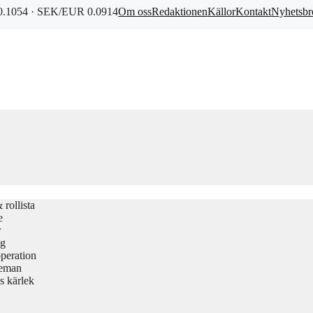
.1054 · SEK/EUR 0.0914
Om oss
Redaktionen
Källor
Kontakt
Nyhetsbr
rollista
e
r
gg
peration
teman
s kärlek