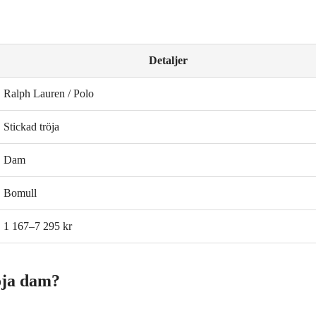
Detaljer
Ralph Lauren / Polo
Stickad tröja
Dam
Bomull
1 167–7 295 kr
öja dam?