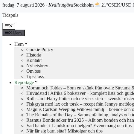
fredag, 7 augusti 2026 ·
Kvällsutgåva
Stockholm
21°C
SEK/USD 0
Hoppa
Tidspuls
till
innehåll
Meny
Meny
Hem
Cookie Policy
Historia
Kontakt
Nyhetsbrev
Om oss
Tipsa oss
Reportage
Morran och Tobias – Som en skänk från ovan: Streama & 
Huvudstad i Afrika 6 bokstäver – komplett lista och guid
Rollistan i Harry Potter och de vises sten – svenska röste
Fiskgryta med lax och torsk – recept från Jennys matblo
Magnus Carlson Weeping Willows familj – boende och o
The Remains of the Day – Sammanfattning, analys och 
Rasmus Bonde söker fru 2025 – Allt om bonden och han
Vad händer i Landskrona i helgen? Evenemang och tips
När lär sig barn sitta? Milstolpar och tips