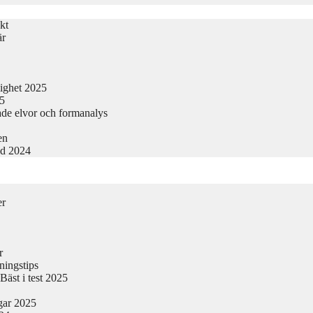
kt
är
lighet 2025
25
ade elvor och formanalys
en
nd 2024
er
r
ningstips
äst i test 2025
gar 2025