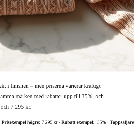
kt i finishen – men priserna varierar kraftigt
 samma märken med rabatter upp till 35%, och
 och 7 295 kr.
·
Prisexempel högre:
7 295 kr ·
Rabatt exempel:
-35% ·
Toppsäljare