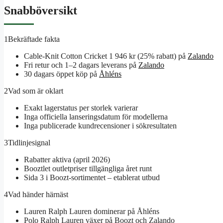
Snabböversikt
1
Bekräftade fakta
Cable-Knit Cotton Cricket 1 946 kr (25% rabatt) på
Zalando
Fri retur och 1–2 dagars leverans på
Zalando
30 dagars öppet köp på
Åhléns
2
Vad som är oklart
Exakt lagerstatus per storlek varierar
Inga officiella lanseringsdatum för modellerna
Inga publicerade kundrecensioner i sökresultaten
3
Tidlinjesignal
Rabatter aktiva (april 2026)
Booztlet outletpriser tillgängliga året runt
Sida 3 i Boozt-sortimentet – etablerat utbud
4
Vad händer härnäst
Lauren Ralph Lauren dominerar på Åhléns
Polo Ralph Lauren växer på Boozt och Zalando