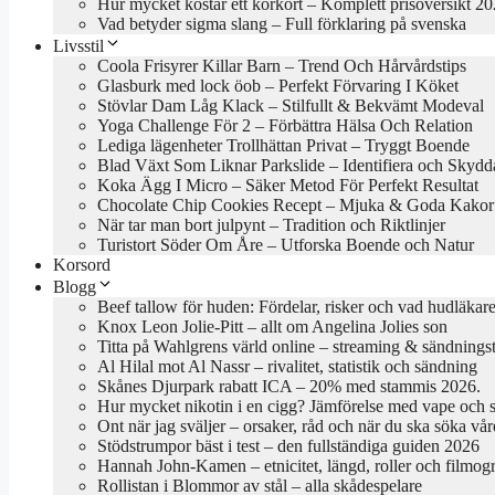
Hur mycket kostar ett körkort – Komplett prisöversikt 2
Vad betyder sigma slang – Full förklaring på svenska
Livsstil
Coola Frisyrer Killar Barn – Trend Och Hårvårdstips
Glasburk med lock öob – Perfekt Förvaring I Köket
Stövlar Dam Låg Klack – Stilfullt & Bekvämt Modeval
Yoga Challenge För 2 – Förbättra Hälsa Och Relation
Lediga lägenheter Trollhättan Privat – Tryggt Boende
Blad Växt Som Liknar Parkslide – Identifiera och Skydd
Koka Ägg I Micro – Säker Metod För Perfekt Resultat
Chocolate Chip Cookies Recept – Mjuka & Goda Kakor
När tar man bort julpynt – Tradition och Riktlinjer
Turistort Söder Om Åre – Utforska Boende och Natur
Korsord
Blogg
Beef tallow för huden: Fördelar, risker och vad hudläkar
Knox Leon Jolie-Pitt – allt om Angelina Jolies son
Titta på Wahlgrens värld online – streaming & sändningst
Al Hilal mot Al Nassr – rivalitet, statistik och sändning
Skånes Djurpark rabatt ICA – 20% med stammis 2026.
Hur mycket nikotin i en cigg? Jämförelse med vape och 
Ont när jag sväljer – orsaker, råd och när du ska söka vår
Stödstrumpor bäst i test – den fullständiga guiden 2026
Hannah John-Kamen – etnicitet, längd, roller och filmogr
Rollistan i Blommor av stål – alla skådespelare