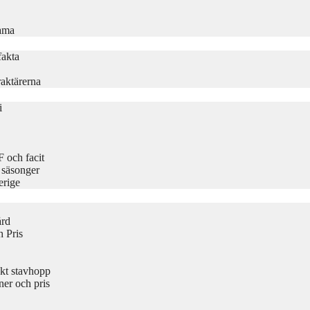
rama
fakta
aktärerna
i
 och facit
 säsonger
erige
ård
 Pris
kt stavhopp
er och pris