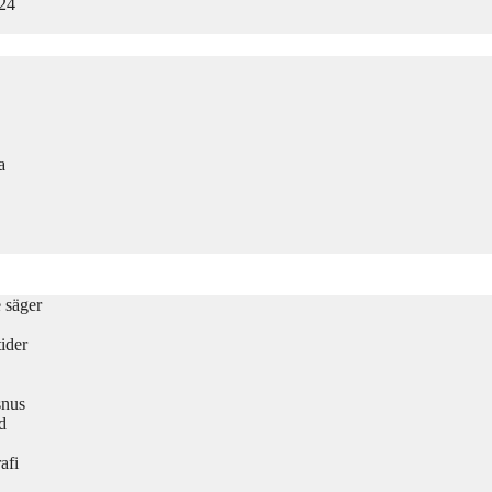
024
a
e säger
ider
snus
d
afi