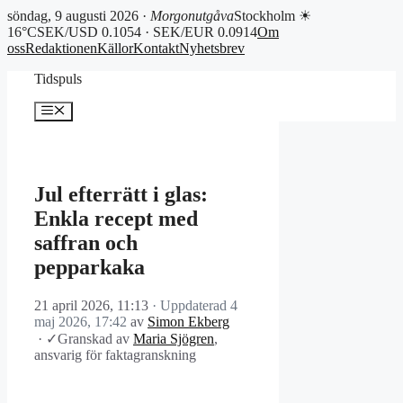
söndag, 9 augusti 2026 ·
Morgonutgåva
Stockholm ☀
16°C
SEK/USD 0.1054 · SEK/EUR 0.0914
Om
oss
Redaktionen
Källor
Kontakt
Nyhetsbrev
Hoppa
Tidspuls
till
innehåll
Meny
Jul efterrätt i glas:
Enkla recept med
saffran och
pepparkaka
21 april 2026, 11:13
· Uppdaterad
4
maj 2026, 17:42
av
Simon Ekberg
·
✓
Granskad av
Maria Sjögren
,
ansvarig för faktagranskning