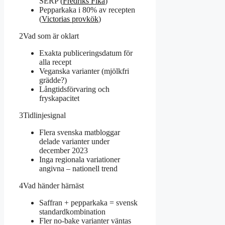
SERP (
Fredriks Fika
)
Pepparkaka i 80% av recepten
(
Victorias provkök
)
2
Vad som är oklart
Exakta publiceringsdatum för
alla recept
Veganska varianter (mjölkfri
grädde?)
Långtidsförvaring och
fryskapacitet
3
Tidlinjesignal
Flera svenska matbloggar
delade varianter under
december 2023
Inga regionala variationer
angivna – nationell trend
4
Vad händer härnäst
Saffran + pepparkaka = svensk
standardkombination
Fler no-bake varianter väntas