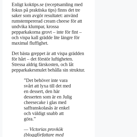
Enligt koktips.se (receptsamling med
fokus på praktiska tips) finns det tre
saker som avgör resultatet: använd
rumstempererad cream cheese för att
undvika klumpar, krossa
pepparkakorna grovt – inte för fint –
och vispa kall grädde lite längre för
maximal fluffighet.
Det bästa greppet är att vispa grädden
för hårt – det förstör luftigheten.
Stressa aldrig färskosten, och låt
pepparkakesmulet behålla sin struktur.
”Det behöver inte vara
svårt att lyxa till det med
en dessert, den här
desserten som är en Julig
cheesecake i glas med
saffranskolasås är enkel
och väldigt snabb att
göra.”
— Victorias provkök
(bloggförfattare med