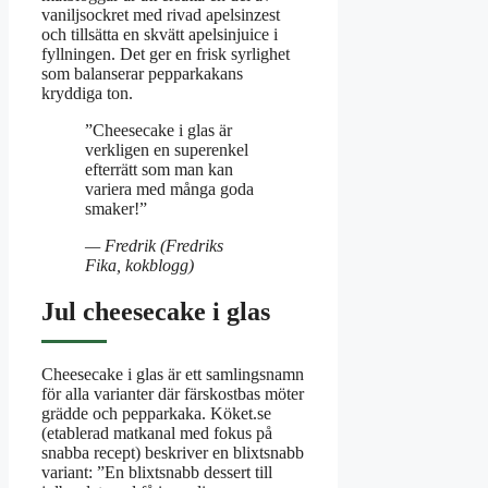
vaniljsockret med rivad apelsinzest
och tillsätta en skvätt apelsinjuice i
fyllningen. Det ger en frisk syrlighet
som balanserar pepparkakans
kryddiga ton.
”Cheesecake i glas är
verkligen en superenkel
efterrätt som man kan
variera med många goda
smaker!”
— Fredrik (Fredriks
Fika, kokblogg)
Jul cheesecake i glas
Cheesecake i glas är ett samlingsnamn
för alla varianter där färskostbas möter
grädde och pepparkaka. Köket.se
(etablerad matkanal med fokus på
snabba recept) beskriver en blixtsnabb
variant: ”En blixtsnabb dessert till