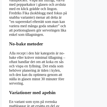
vaniljsocker. Vispa allt fluffigt, varva
med pepparkakor i glasen och avsluta
med en klick grädde och lingon.
Fredriks Fika (kokblogg med fokus på
snabba varianter) menar att detta är
”en superenkel efterrätt som man kan
variera med många goda smaker” och
att portionsglasen gör serveringen lika
enkel som tillagningen.
No-bake metoder
Alla recept i den här kategorin är no-
bake eller kräver minimal tillagning –
oftast handlar det om att koka en sås
och vispa en fyllning. Det enda som
behöver planering är tiden i kylen,
och den kan du optimera genom att
ställa in glasen minst 30 minuter före
servering.
Variationer med apelsin
En variant som syns på svenska
matbloggar är att ersätta en del av