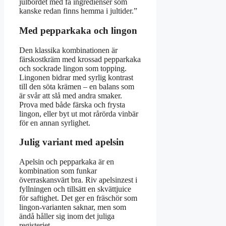
julbordet med få ingredienser som
kanske redan finns hemma i jultider.”
Med pepparkaka och lingon
Den klassika kombinationen är
färskostkräm med krossad pepparkaka
och sockrade lingon som topping.
Lingonen bidrar med syrlig kontrast
till den söta krämen – en balans som
är svår att slå med andra smaker.
Prova med både färska och frysta
lingon, eller byt ut mot rårörda vinbär
för en annan syrlighet.
Julig variant med apelsin
Apelsin och pepparkaka är en
kombination som funkar
överraskansvärt bra. Riv apelsinzest i
fyllningen och tillsätt en skvättjuice
för saftighet. Det ger en fräschör som
lingon-varianten saknar, men som
ändå håller sig inom det juliga
registeriet.