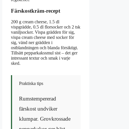
Färskostkräm-recept
200 g cream cheese, 1.5 dl
vispgrädde, 0.5 dl florsocker och 2 tsk
vaniljsocker. Vispa grädden för sig,
vispa cream cheese med socker för
sig, vänd ner grädden i
ostblandningen och blanda försiktigt.
Tillsätt pepparkakssmul sist – det ger
intressant textur och smak i varje
sked.
Praktiska tips
Rumstempererad
färskost undviker
klumpar. Grovkrossade
pepparkakor ger bäst