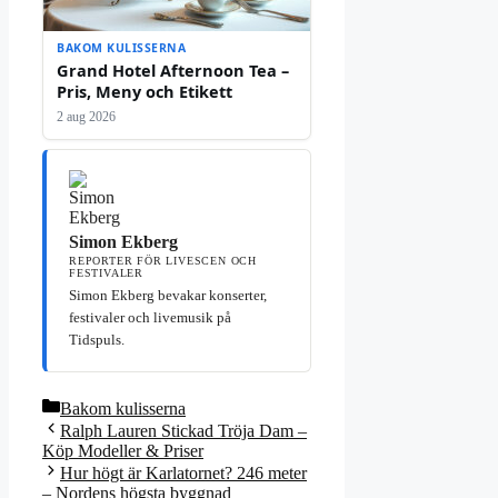
BAKOM KULISSERNA
Grand Hotel Afternoon Tea –
Pris, Meny och Etikett
2 aug 2026
Simon Ekberg
REPORTER FÖR LIVESCEN OCH
FESTIVALER
Simon Ekberg bevakar konserter,
festivaler och livemusik på
Tidspuls.
Kategorier
Bakom kulisserna
Ralph Lauren Stickad Tröja Dam –
Köp Modeller & Priser
Hur högt är Karlatornet? 246 meter
– Nordens högsta byggnad