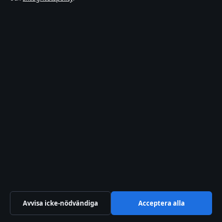
© 2026 Tidspuls
Tidspuls
Film, tv, kändisnyheter och nöje från Sverige.
Klarälven Media Ltd.
Suite 5.03, ICC, Casemates Square
Gibraltar GX11 1AA
+46 8 525 032 30
Companies House Gibraltar: 132644
hello@tidspuls.se
Kontakta oss
Avvisa icke-nödvändiga
Acceptera alla