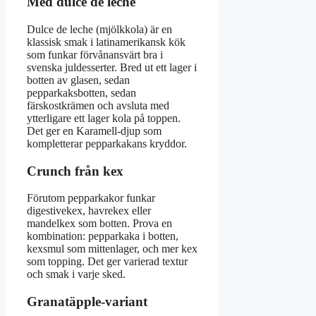
Med dulce de leche
Dulce de leche (mjölkkola) är en
klassisk smak i latinamerikansk kök
som funkar förvånansvärt bra i
svenska juldesserter. Bred ut ett lager i
botten av glasen, sedan
pepparkaksbotten, sedan
färskostkrämen och avsluta med
ytterligare ett lager kola på toppen.
Det ger en Karamell-djup som
kompletterar pepparkakans kryddor.
Crunch från kex
Förutom pepparkakor funkar
digestivekex, havrekex eller
mandelkex som botten. Prova en
kombination: pepparkaka i botten,
kexsmul som mittenlager, och mer kex
som topping. Det ger varierad textur
och smak i varje sked.
Granatäpple-variant