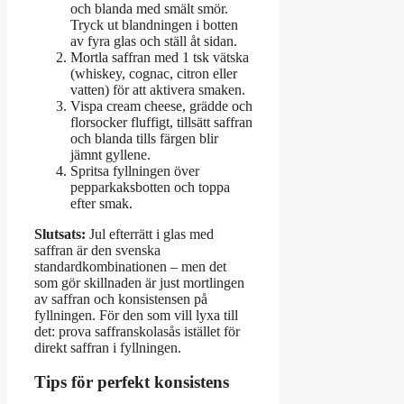
och blanda med smält smör.
Tryck ut blandningen i botten
av fyra glas och ställ åt sidan.
Mortla saffran med 1 tsk vätska
(whiskey, cognac, citron eller
vatten) för att aktivera smaken.
Vispa cream cheese, grädde och
florsocker fluffigt, tillsätt saffran
och blanda tills färgen blir
jämnt gyllene.
Spritsa fyllningen över
pepparkaksbotten och toppa
efter smak.
Slutsats:
Jul efterrätt i glas med
saffran är den svenska
standardkombinationen – men det
som gör skillnaden är just mortlingen
av saffran och konsistensen på
fyllningen. För den som vill lyxa till
det: prova saffranskolasås istället för
direkt saffran i fyllningen.
Tips för perfekt konsistens