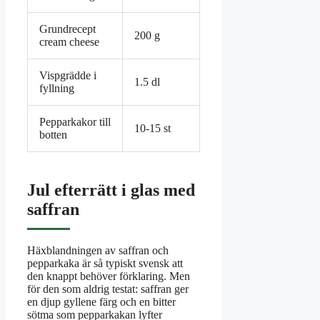
Grundrecept
200 g
cream cheese
Vispgrädde i
1.5 dl
fyllning
Pepparkakor till
10-15 st
botten
Jul efterrätt i glas med
saffran
Häxblandningen av saffran och
pepparkaka är så typiskt svensk att
den knappt behöver förklaring. Men
för den som aldrig testat: saffran ger
en djup gyllene färg och en bitter
sötma som pepparkakan lyfter