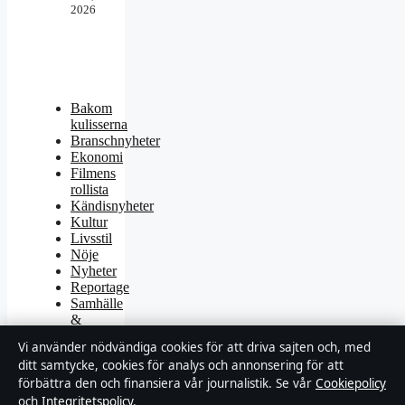
2026
Bakom
kulisserna
Branschnyheter
Ekonomi
Filmens
rollista
Kändisnyheter
Kultur
Livsstil
Nöje
Nyheter
Reportage
Samhälle
&
reglering
Vi använder nödvändiga cookies för att driva sajten och, med
Sport
ditt samtycke, cookies för analys och annonsering för att
TV-
förbättra den och finansiera vår journalistik. Se vår
Cookiepolicy
rollista
Uncategorized
och
Integritetspolicy
.