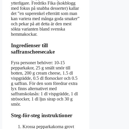
ytterligare. Fredriks Fika (kokblogg
med fokus på snabba desserter) kallar
det ”en superenkel efterrätt som man
kan variera med många goda smaker”
och pekar på att detta är den mest
sökta varianten bland svenska
hemmakockar.
Ingredienser till
saffranscheesecake
Fyra personer behöver: 10-15
pepparkakor, 25 g smält smör till
botten, 200 g cream cheese, 1.5 dl
vispgrädde, 0.5 dl florsocker och 0.5
g saffran. För den som föredrar extra
lyx finns alternativet med
saffranskolasås: 1 dl vispgrädde, 1 dl
strösocker, 1 dl ljus sirap och 30 g
smör.
Steg-för-steg instruktioner
Krossa pepparkakorna grovt