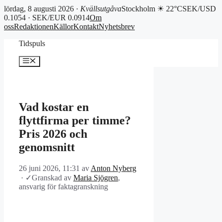
lördag, 8 augusti 2026 ·
Kvällsutgåva
Stockholm ☀ 22°C
SEK/USD
0.1054 · SEK/EUR 0.0914
Om
oss
Redaktionen
Källor
Kontakt
Nyhetsbrev
Hoppa
Tidspuls
till
innehåll
Meny
Vad kostar en
flyttfirma per timme?
Pris 2026 och
genomsnitt
26 juni 2026, 11:31
av
Anton Nyberg
·
✓
Granskad av
Maria Sjögren
,
ansvarig för faktagranskning