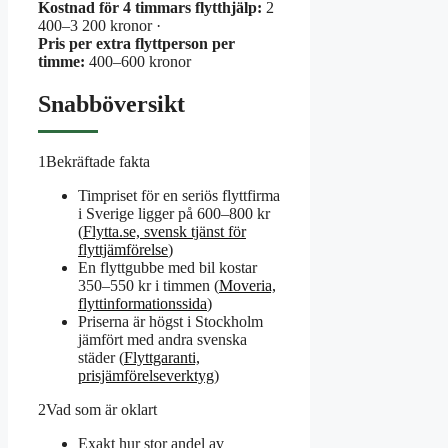
Kostnad för 4 timmars flytthjälp:
2
400–3 200 kronor ·
Pris per extra flyttperson per
timme:
400–600 kronor
Snabböversikt
1
Bekräftade fakta
Timpriset för en seriös flyttfirma
i Sverige ligger på 600–800 kr
(
Flytta.se, svensk tjänst för
flyttjämförelse
)
En flyttgubbe med bil kostar
350–550 kr i timmen (
Moveria,
flyttinformationssida
)
Priserna är högst i Stockholm
jämfört med andra svenska
städer (
Flyttgaranti,
prisjämförelseverktyg
)
2
Vad som är oklart
Exakt hur stor andel av