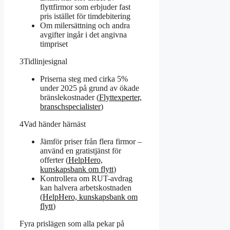
flyttfirmor som erbjuder fast
pris istället för timdebitering
Om milersättning och andra
avgifter ingår i det angivna
timpriset
3
Tidlinjesignal
Priserna steg med cirka 5%
under 2025 på grund av ökade
bränslekostnader (
Flyttexperter,
branschspecialister
)
4
Vad händer härnäst
Jämför priser från flera firmor –
använd en gratistjänst för
offerter (
HelpHero,
kunskapsbank om flytt
)
Kontrollera om RUT-avdrag
kan halvera arbetskostnaden
(
HelpHero, kunskapsbank om
flytt
)
Fyra prislägen som alla pekar på