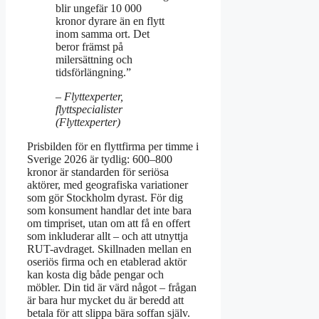
blir ungefär 10 000
kronor dyrare än en flytt
inom samma ort. Det
beror främst på
milersättning och
tidsförlängning.”
– Flyttexperter,
flyttspecialister
(Flyttexperter)
Prisbilden för en flyttfirma per timme i
Sverige 2026 är tydlig: 600–800
kronor är standarden för seriösa
aktörer, med geografiska variationer
som gör Stockholm dyrast. För dig
som konsument handlar det inte bara
om timpriset, utan om att få en offert
som inkluderar allt – och att utnyttja
RUT-avdraget. Skillnaden mellan en
oseriös firma och en etablerad aktör
kan kosta dig både pengar och
möbler. Din tid är värd något – frågan
är bara hur mycket du är beredd att
betala för att slippa bära soffan själv.