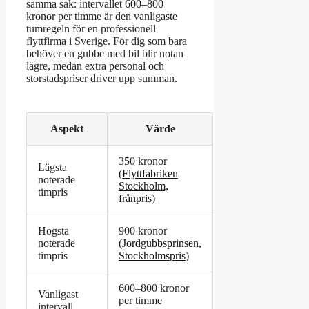
samma sak: intervallet 600–800
kronor per timme är den vanligaste
tumregeln för en professionell
flyttfirma i Sverige. För dig som bara
behöver en gubbe med bil blir notan
lägre, medan extra personal och
storstadspriser driver upp summan.
Aspekt
Värde
350 kronor
Lägsta
(
Flyttfabriken
noterade
Stockholm,
timpris
frånpris
)
Högsta
900 kronor
noterade
(
Jordgubbsprinsen,
timpris
Stockholmspris
)
600–800 kronor
Vanligast
per timme
intervall