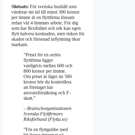
Slutsats:
För svenska hushåll som
värderar sin tid till minst 300 kronor
per timme är en flyttfirma lönsam
redan vid 4 timmars arbete. För dig
som har flexibilitet och ork kan egen
flytt halvera kostnaden, men risken för
skador och försenad inflyttning ökar
markant.
”Priset för en seriös
flyttfirma ligger
vanligtvis mellan 600 och
800 kronor per timme.
Om priset är lägre än 500
kronor bör du kontrollera
att företaget har
ansvarsförsäkring och F-
skatt.”
– Branschorganisationen
Svenska Flyttfirmors
Riksförbund (Flytta.se)
”För en flyttgubbe med
bil ligger timpriset på