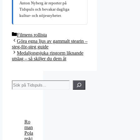
Anton Nyberg är reporter på
Tidspuls och bevakar dagliga
kultur- och nöjesnyheter.
Kategorier
Filmens rollista
Göra egna ljus av gammalt stearin –
steg-för-steg guide
Medaljongsjuka ringorm liknande
utslag – så skiljer du dem åt
Sök
Ro
man
Pola
nski