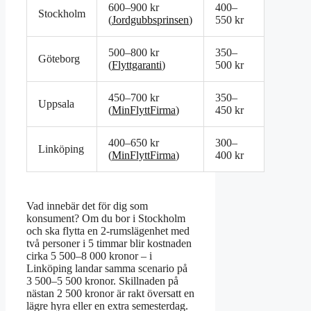
600–900 kr
400–
Stockholm
(
Jordgubbsprinsen
)
550 kr
500–800 kr
350–
Göteborg
(
Flyttgaranti
)
500 kr
450–700 kr
350–
Uppsala
(
MinFlyttFirma
)
450 kr
400–650 kr
300–
Linköping
(
MinFlyttFirma
)
400 kr
Vad innebär det för dig som
konsument? Om du bor i Stockholm
och ska flytta en 2-rumslägenhet med
två personer i 5 timmar blir kostnaden
cirka 5 500–8 000 kronor – i
Linköping landar samma scenario på
3 500–5 500 kronor. Skillnaden på
nästan 2 500 kronor är rakt översatt en
lägre hyra eller en extra semesterdag.