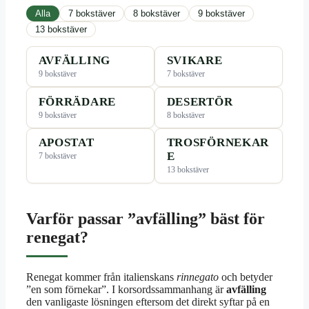
Alla
7 bokstäver
8 bokstäver
9 bokstäver
13 bokstäver
AVFÄLLING
SVIKARE
9 bokstäver
7 bokstäver
FÖRRÄDARE
DESERTÖR
9 bokstäver
8 bokstäver
APOSTAT
TROSFÖRNEKAR
E
7 bokstäver
13 bokstäver
Varför passar ”avfälling” bäst för
renegat?
Renegat kommer från italienskans
rinnegato
och betyder
”en som förnekar”. I korsordssammanhang är
avfälling
den vanligaste lösningen eftersom det direkt syftar på en