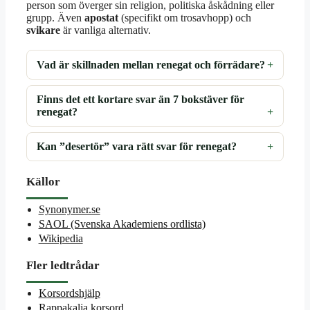
person som överger sin religion, politiska åskådning eller
grupp. Även
apostat
(specifikt om trosavhopp) och
svikare
är vanliga alternativ.
Vad är skillnaden mellan renegat och förrädare?
Finns det ett kortare svar än 7 bokstäver för
renegat?
Kan ”desertör” vara rätt svar för renegat?
Källor
Synonymer.se
SAOL (Svenska Akademiens ordlista)
Wikipedia
Fler ledtrådar
Korsordshjälp
Rappakalja korsord