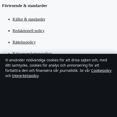
Förtroende & standarder
Källor & standarder
Redaktionell policy
Rättelsepolicy
Faktagranskningspolicy
Vi använder nödvändiga cookies för att driva sajten och, med
ditt samtycke, cookies för analys och annonsering för att
Ägande & finansiering
förbättra den och finansiera vår journalistik. Se vår
Cookiepolicy
och
Integritetspolicy
.
Integritetspolicy
Cookiepolicy
Kändisar & integritet
Innehållet är endast avsett för allmän information och ska inte
betraktas som medicinsk, finansiell eller juridisk rådgivning.