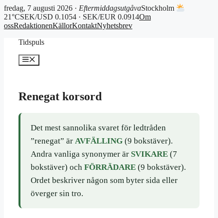
fredag, 7 augusti 2026 ·
Eftermiddagsutgåva
Stockholm
21°C
SEK/USD 0.1054 · SEK/EUR 0.0914
Om
oss
Redaktionen
Källor
Kontakt
Nyhetsbrev
Hoppa
Tidspuls
till
innehåll
Meny
Renegat korsord
Det mest sannolika svaret för ledtråden
”renegat” är
AVFÄLLING
(9 bokstäver).
Andra vanliga synonymer är
SVIKARE
(7
bokstäver) och
FÖRRÄDARE
(9 bokstäver).
Ordet beskriver någon som byter sida eller
överger sin tro.