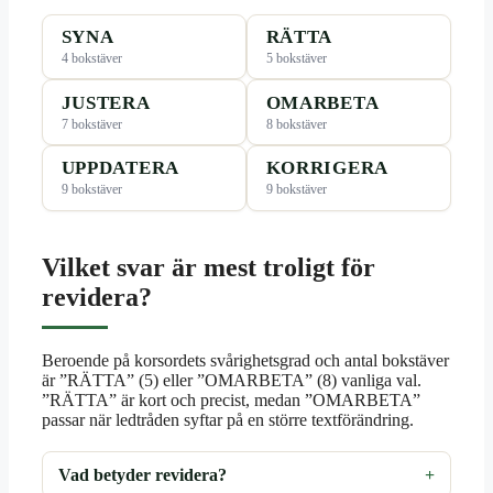
SYNA
RÄTTA
4 bokstäver
5 bokstäver
JUSTERA
OMARBETA
7 bokstäver
8 bokstäver
UPPDATERA
KORRIGERA
9 bokstäver
9 bokstäver
Vilket svar är mest troligt för
revidera?
Beroende på korsordets svårighetsgrad och antal bokstäver
är ”RÄTTA” (5) eller ”OMARBETA” (8) vanliga val.
”RÄTTA” är kort och precist, medan ”OMARBETA”
passar när ledtråden syftar på en större textförändring.
Vad betyder revidera?