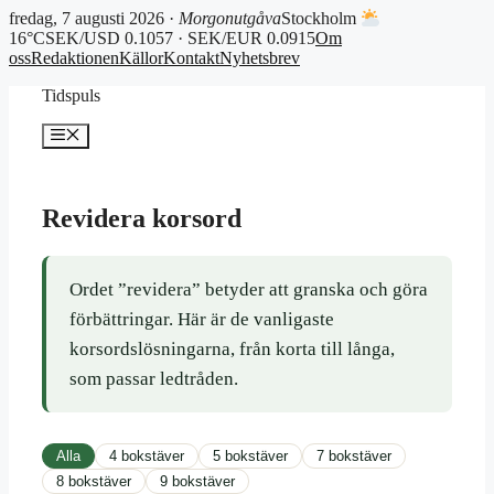
fredag, 7 augusti 2026 ·
Morgonutgåva
Stockholm
16°C
SEK/USD 0.1057 · SEK/EUR 0.0915
Om
oss
Redaktionen
Källor
Kontakt
Nyhetsbrev
Hoppa
Tidspuls
till
innehåll
Meny
Revidera korsord
Ordet ”revidera” betyder att granska och göra
förbättringar. Här är de vanligaste
korsordslösningarna, från korta till långa,
som passar ledtråden.
Alla
4 bokstäver
5 bokstäver
7 bokstäver
8 bokstäver
9 bokstäver