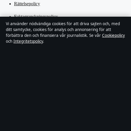
Rättelsepolicy
Faktagranskningspolicy
Vi använder nödvändiga cookies för att driva sajten och, med
ditt samtycke, cookies för analys och annonsering för att
Ägande & finansiering
förbättra den och finansiera vår journalistik. Se vår
Cookiepolicy
och
Integritetspolicy
.
Integritetspolicy
Cookiepolicy
Kändisar & integritet
Innehållet är endast avsett för allmän information och ska inte
betraktas som medicinsk, finansiell eller juridisk rådgivning.
Sponsrat material är tydligt märkt. Allmänna förfrågningar:
hello@tidspuls.se
.
Utgivare:
Klarälven Media Ltd., Gibraltar ·
Ansvarig utgivare:
Viktor Sandell, Chefredaktör · Companies House Gibraltar 132644