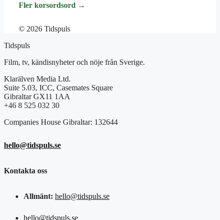
Fler korsordsord →
© 2026 Tidspuls
Tidspuls
Film, tv, kändisnyheter och nöje från Sverige.
Klarälven Media Ltd.
Suite 5.03, ICC, Casemates Square
Gibraltar GX11 1AA
+46 8 525 032 30
Companies House Gibraltar: 132644
hello@tidspuls.se
Kontakta oss
Allmänt:
hello@tidspuls.se
hello@tidspuls.se