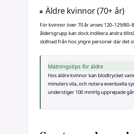
Äldre kvinnor (70+ år)
För kvinnor över 70 år anses 120–129/80
åldersgrupp kan dock indikera andra tillstå
skillnad från hos yngre personer där det oft
Mätningstips för äldre
Hos äldre kvinnor kan blodtrycket vari
minuters vila, och notera eventuella s
understiger 100 mmHg upprepade gånger 