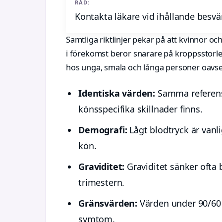
RÅD:
Kontakta läkare vid ihållande besvä
Samtliga riktlinjer pekar på att kvinnor oc
i förekomst beror snarare på kroppsstorle
hos unga, smala och långa personer oavse
Identiska värden:
Samma referensv
könsspecifika skillnader finns.
Demografi:
Lågt blodtryck är vanl
kön.
Graviditet:
Graviditet sänker ofta 
trimestern.
Gränsvärden:
Värden under 90/60 
symtom.