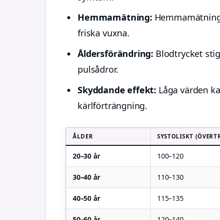
Hemmamätning:
Hemmamätningar
friska vuxna.
Åldersförändring:
Blodtrycket stig
pulsådror.
Skyddande effekt:
Låga värden kan
kärlförträngning.
ÅLDER
SYSTOLISKT (ÖVERT
20–30 år
100–120
30–40 år
110–130
40–50 år
115–135
50–60 år
120–140