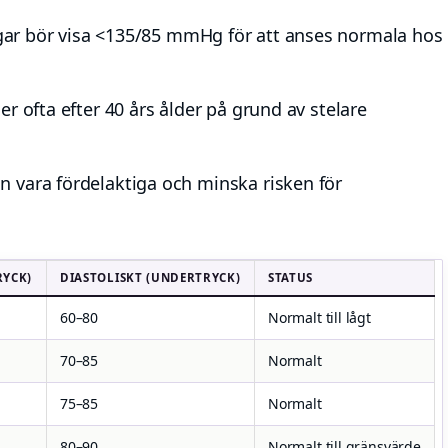
 bör visa <135/85 mmHg för att anses normala hos
er ofta efter 40 års ålder på grund av stelare
 vara fördelaktiga och minska risken för
RYCK)
DIASTOLISKT (UNDERTRYCK)
STATUS
60–80
Normalt till lågt
70–85
Normalt
75–85
Normalt
80–90
Normalt till gränsvärde