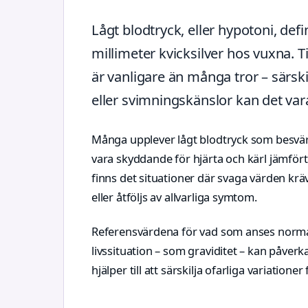
Lågt blodtryck, eller hypotoni, def
millimeter kvicksilver hos vuxna. 
är vanligare än många tror – särskil
eller svimningskänslor kan det vara
Många upplever lågt blodtryck som besvärlig
vara skyddande för hjärta och kärl jämfö
finns det situationer där svaga värden k
eller åtföljs av allvarliga symtom.
Referensvärdena för vad som anses normalt
livssituation – som graviditet – kan påverk
hjälper till att särskilja ofarliga variatio