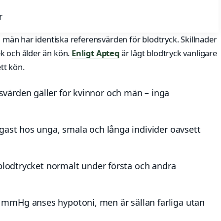
r
h män har identiska referensvärden för blodtryck. Skillnader
k och ålder än kön.
Enligt Apteq
är lågt blodtryck vanligare
tt kön.
ärden gäller för kvinnor och män – inga
igast hos unga, smala och långa individer oavsett
blodtrycket normalt under första och andra
mmHg anses hypotoni, men är sällan farliga utan