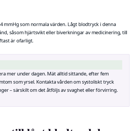
–84 mmHg som normala värden. Lågt blodtryck i denna
nd, såsom hjärtsvikt eller biverkningar av medicinering, till
ast är ofarligt.
era mer under dagen. Mät alltid sittande, efter fem
ymtom som yrsel. Kontakta vården om systoliskt tryck
– särskilt om det åtföljs av svaghet eller förvirring.