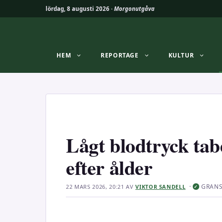
lördag, 8 augusti 2026 ·
Morgonutgåva
Hoppa
till
innehåll
HEM
REPORTAGE
KULTUR
Lågt blodtryck ta
efter ålder
·
GRAN
22 MARS 2026, 20:21
AV
VIKTOR SANDELL
✓