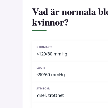
Vad är normala bl
kvinnor?
NORMALT:
<120/80 mmHg
LÅGT:
<90/60 mmHg
SYMTOM:
Yrsel, trötthet