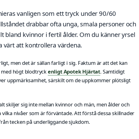
inieras vanligen som ett tryck under 90/60
Tillståndet drabbar ofta unga, smala personer och
t bland kvinnor i fertil ålder. Om du känner yrsel
 värt att kontrollera värdena.
t, men det är sällan farligt i sig. Faktum är att det kan
rt med högt blodtryck
enligt Apotek Hjärtat
. Samtidigt
räver uppmärksamhet, särskilt om de uppkommer plötsligt
 skiljer sig inte mellan kvinnor och män, men ålder och
a vilka nivåer som är förväntade. Att förstå dessa skillnader
ner från tecken på underliggande sjukdom.