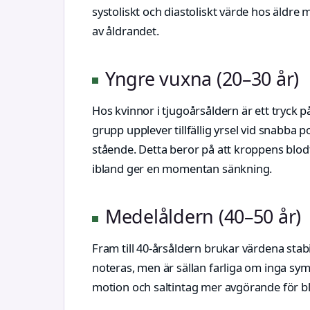
systoliskt och diastoliskt värde hos äldre 
av åldrandet.
Yngre vuxna (20–30 år)
Hos kvinnor i tjugoårsåldern är ett tryck
grupp upplever tillfällig yrsel vid snabba p
stående. Detta beror på att kroppens blodt
ibland ger en momentan sänkning.
Medelåldern (40–50 år)
Fram till 40-årsåldern brukar värdena stab
noteras, men är sällan farliga om inga sym
motion och saltintag mer avgörande för b