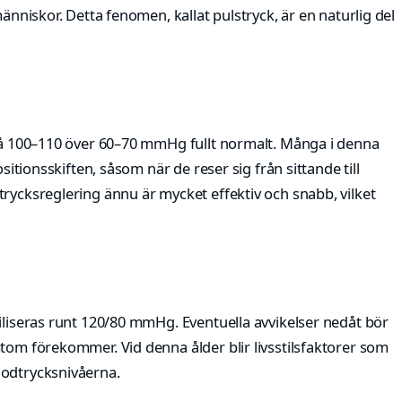
människor. Detta fenomen, kallat pulstryck, är en naturlig del
 på 100–110 över 60–70 mmHg fullt normalt. Många i denna
ositionsskiften, såsom när de reser sig från sittande till
rycksreglering ännu är mycket effektiv och snabb, vilket
iliseras runt 120/80 mmHg. Eventuella avvikelser nedåt bör
tom förekommer. Vid denna ålder blir livsstilsfaktorer som
lodtrycksnivåerna.