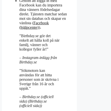
Genom att logga in med
Facebook kan du importera
dina vänners födelsedagar
direkt. Tjänsten matchar sedan
mot sin databas och skapar en
vänlista (
Facebook
(hjälpcenter)
).
”Birthday.se gör det
enkelt att hålla koll på när
familj, vänner och
kollegor fyller år!”
– Instagram-inlägg från
Birthday.se
”Sökmotorn kan
användas för att hitta
personer som är skrivna i
Sverige från 16 år och
uppåt.”
– Birthday.se (officiell
sida) (
Birthday.se
(officiell sida)
)