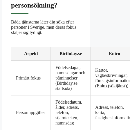
personsökning?
Båda tjänsterna låter dig söka efter
personer i Sverige, men deras fokus
skiljer sig tydligt.
Aspekt
Birthday.se
Eniro
Jämförelse
Födelsedagar,
Birthday.se
Kartor,
namnsdagar och
vs
vägbeskrivningar,
Primärt fokus
påminnelser
Eniro
företagsinformatio
(
Birthday.se
(
Eniro (söktjänst)
)
startsida
)
Födelsedatum,
ålder, adress,
Adress, telefon,
Personuppgifter
telefon,
karta,
stjärntecken,
fastighetsinformati
namnsdag