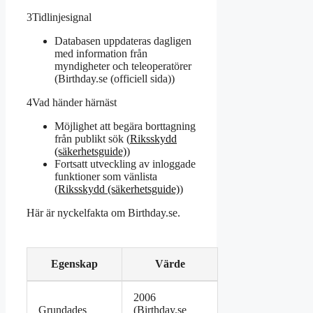
3
Tidlinjesignal
Databasen uppdateras dagligen
med information från
myndigheter och teleoperatörer
(
Birthday.se (officiell sida)
)
4
Vad händer härnäst
Möjlighet att begära borttagning
från publikt sök (
Riksskydd
(säkerhetsguide)
)
Fortsatt utveckling av inloggade
funktioner som vänlista
(
Riksskydd (säkerhetsguide)
)
Här är nyckelfakta om Birthday.se.
Egenskap
Värde
Nyckelfakta
2006
om
Grundades
(
Birthday.se
Birthday.se