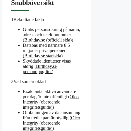
Snabböversikt
1
Bekräftade fakta
Gratis personsökning på namn,
adress och telefonnummer
(
Birthday.se (officiell sida)
)
Databas med närmare 8,5
miljoner privatpersoner
(
Birthday.se startsida
)
Skyddade identiteter visas
aldrig (
Birthday.se
personuppgifter
)
2
Vad som är oklart
Exakt antal aktiva användare
per dag är inte offentligt (
Oico
Integrity (oberoende
integritetsguide)
)
Omfattningen av datainsamling
från tredje part är otydlig (
Oico
Integrity (oberoende
integritetsguide)
)