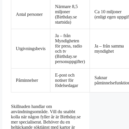
Närmare 8,5
miljoner
Ca 10 miljoner
Antal personer
(
Birthday.se
(enligt egen uppgif
startsida
)
Ja – från
Myndigheten
för press, radio
Ja – från samma
Utgivningsbevis
och tv
myndighet
(
Birthday.se
personuppgifter
)
E-post och
Saknar
Påminnelser
notiser för
påminnelsefunktio
födelsedagar
Skillnaden handlar om
användningsområde. Vill du snabbt
kolla när någon fyller år är Birthday.se
mer specialiserat. Behöver du en
heltäckande söktjänst med kartor är