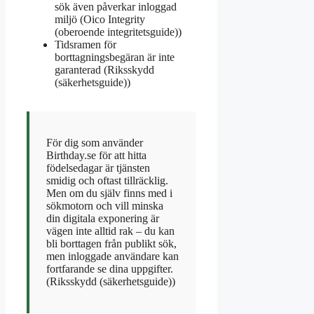
sök även påverkar inloggad
miljö (
Oico Integrity
(oberoende integritetsguide)
)
Tidsramen för
borttagningsbegäran är inte
garanterad (
Riksskydd
(säkerhetsguide)
)
För dig som använder
Birthday.se för att hitta
födelsedagar är tjänsten
smidig och oftast tillräcklig.
Men om du själv finns med i
sökmotorn och vill minska
din digitala exponering är
vägen inte alltid rak – du kan
bli borttagen från publikt sök,
men inloggade användare kan
fortfarande se dina uppgifter.
(
Riksskydd (säkerhetsguide)
)