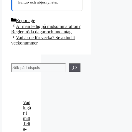
kultur- och nöjesnyheter.
Kategorier
Reportage
Är man ledig på midsommarafton?
Regler, röda dagar och undantag
Vad är de för vecka? Se aktuellt
veckonummer
Sök
Vad
ingå
r i
mitt
Teli
a-