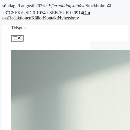
söndag, 9 augusti 2026 ·
Eftermiddagsutgåva
Stockholm ⛅
23°C
SEK/USD 0.1054 · SEK/EUR 0.0914
Om
oss
Redaktionen
Källor
Kontakt
Nyhetsbrev
Hoppa
Tidspuls
till
innehåll
Meny