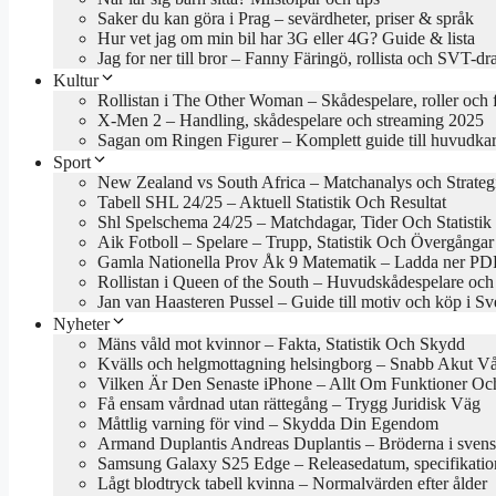
Saker du kan göra i Prag – sevärdheter, priser & språk
Hur vet jag om min bil har 3G eller 4G? Guide & lista
Jag for ner till bror – Fanny Färingö, rollista och SVT-d
Kultur
Rollistan i The Other Woman – Skådespelare, roller och 
X-Men 2 – Handling, skådespelare och streaming 2025
Sagan om Ringen Figurer – Komplett guide till huvudkar
Sport
New Zealand vs South Africa – Matchanalys och Strateg
Tabell SHL 24/25 – Aktuell Statistik Och Resultat
Shl Spelschema 24/25 – Matchdagar, Tider Och Statistik
Aik Fotboll – Spelare – Trupp, Statistik Och Övergångar
Gamla Nationella Prov Åk 9 Matematik – Ladda ner PDF
Rollistan i Queen of the South – Huvudskådespelare och
Jan van Haasteren Pussel – Guide till motiv och köp i Sv
Nyheter
Mäns våld mot kvinnor – Fakta, Statistik Och Skydd
Kvälls och helgmottagning helsingborg – Snabb Akut V
Vilken Är Den Senaste iPhone – Allt Om Funktioner Och
Få ensam vårdnad utan rättegång – Trygg Juridisk Väg
Måttlig varning för vind – Skydda Din Egendom
Armand Duplantis Andreas Duplantis – Bröderna i svens
Samsung Galaxy S25 Edge – Releasedatum, specifikation
Lågt blodtryck tabell kvinna – Normalvärden efter ålder