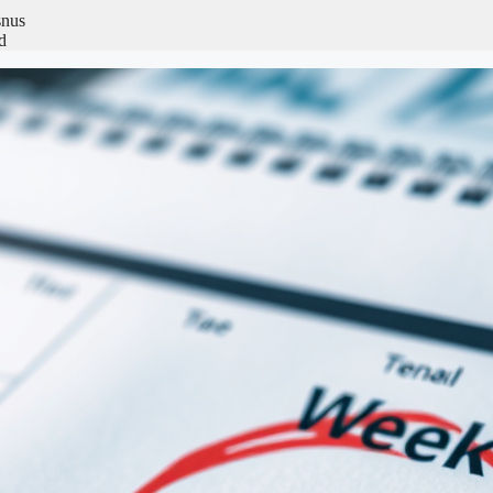
snus
d