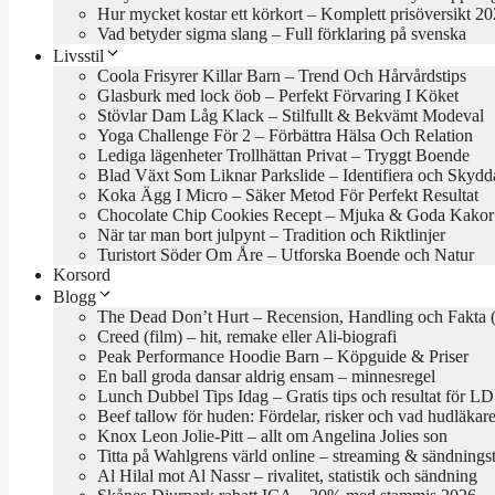
Hur mycket kostar ett körkort – Komplett prisöversikt 2
Vad betyder sigma slang – Full förklaring på svenska
Livsstil
Coola Frisyrer Killar Barn – Trend Och Hårvårdstips
Glasburk med lock öob – Perfekt Förvaring I Köket
Stövlar Dam Låg Klack – Stilfullt & Bekvämt Modeval
Yoga Challenge För 2 – Förbättra Hälsa Och Relation
Lediga lägenheter Trollhättan Privat – Tryggt Boende
Blad Växt Som Liknar Parkslide – Identifiera och Skydd
Koka Ägg I Micro – Säker Metod För Perfekt Resultat
Chocolate Chip Cookies Recept – Mjuka & Goda Kakor
När tar man bort julpynt – Tradition och Riktlinjer
Turistort Söder Om Åre – Utforska Boende och Natur
Korsord
Blogg
The Dead Don’t Hurt – Recension, Handling och Fakta 
Creed (film) – hit, remake eller Ali-biografi
Peak Performance Hoodie Barn – Köpguide & Priser
En ball groda dansar aldrig ensam – minnesregel
Lunch Dubbel Tips Idag – Gratis tips och resultat för LD
Beef tallow för huden: Fördelar, risker och vad hudläkar
Knox Leon Jolie-Pitt – allt om Angelina Jolies son
Titta på Wahlgrens värld online – streaming & sändningst
Al Hilal mot Al Nassr – rivalitet, statistik och sändning