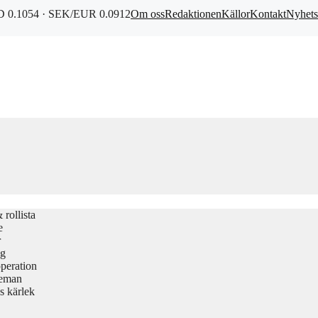
 0.1054 · SEK/EUR 0.0912
Om oss
Redaktionen
Källor
Kontakt
Nyhets
rollista
e
r
gg
peration
teman
s kärlek