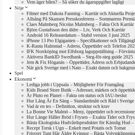
Vem äger bilen? – Så söker du ägaruppgifter lagligt
Nöje
Filmer med Dakota Fanning – Karriär och Aktuella Proje
Allsång På Skansen Presskonferens – Sommarens Premi
Claes Malmberg Nicolas Malmberg – Fakta Och Karriär
Björn Gustafsson den äldre – Liv, Verk Och Karriär
Android 16 Releasedatum – Stabil version 3 juni 2025
iPhone 13 Pro Elgiganten – Specifikationer och Tillgäng
K-Rauta Halmstad – Adress, Öppettider och Telefon 20
IFK Norrköping mot Elfsborg laguppställning – Förvänt
Aktivera BankID Swedbank – Steg-för-steg guide 2025
Jem & Fix Höganäs – Öppettider, Adress och Erbjudand
När gick Sverige med i Nato – Exakt datum och bakgru
Spel
Ekonomi
Lediga jobb i Uppsala – Möjligheter För Framgång
Kids Brand Store Butik – Adresser, märken och öppettid
Är Pluto en Planet – Fakta om status och IAU-beslut
Hur Lång Är En Säng – Standardmått och Råd i Sverige
Vad är en tes – Definition, struktur och krav
La Bonne Vie Malmö – Meny, öppettider och recensione
Hur Länge Håller Bröd i Frysen – Exakta Tider och Frys
Bästa Ekologiska Hudvårdsprodukter för Känslig Hud – B
Recept Torsk i Ugn – Enkelt med Potatis och Tomat
Frisyrer Tunt Hår Äldre Kvinnor – Bästa Volymklippnin