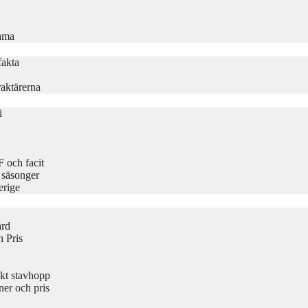
rama
fakta
aktärerna
i
 och facit
 säsonger
erige
ård
 Pris
kt stavhopp
er och pris