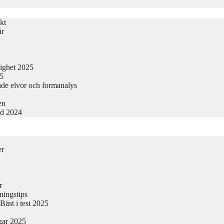
kt
är
lighet 2025
25
ade elvor och formanalys
en
nd 2024
er
r
ningstips
äst i test 2025
gar 2025