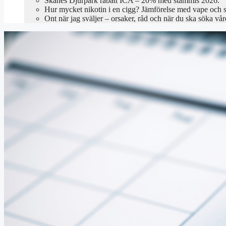
Skånes Djurpark rabatt ICA – 20% med stammis 2026.
Hur mycket nikotin i en cigg? Jämförelse med vape och 
Ont när jag sväljer – orsaker, råd och när du ska söka vår