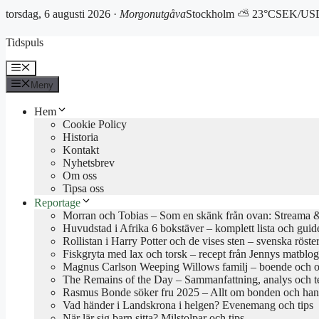
torsdag, 6 augusti 2026 ·
Morgonutgåva
Stockholm ⛅ 23°C
SEK/USD
Hoppa
Tidspuls
till
innehåll
Meny
Meny
Hem
Cookie Policy
Historia
Kontakt
Nyhetsbrev
Om oss
Tipsa oss
Reportage
Morran och Tobias – Som en skänk från ovan: Streama & 
Huvudstad i Afrika 6 bokstäver – komplett lista och guid
Rollistan i Harry Potter och de vises sten – svenska röste
Fiskgryta med lax och torsk – recept från Jennys matblo
Magnus Carlson Weeping Willows familj – boende och o
The Remains of the Day – Sammanfattning, analys och 
Rasmus Bonde söker fru 2025 – Allt om bonden och han
Vad händer i Landskrona i helgen? Evenemang och tips
När lär sig barn sitta? Milstolpar och tips