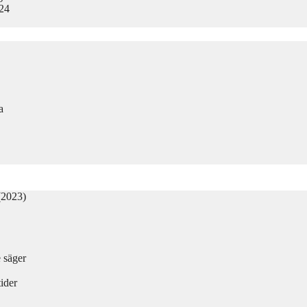
024
a
(2023)
e säger
ider