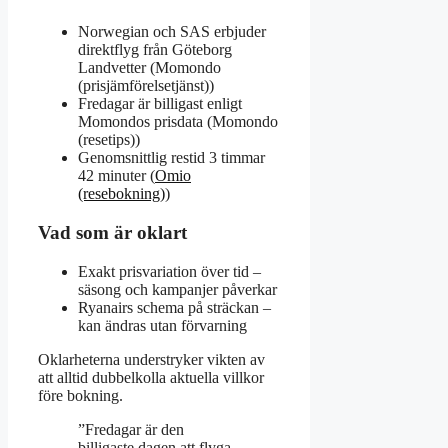
Norwegian och SAS erbjuder
direktflyg från Göteborg
Landvetter (Momondo
(prisjämförelsetjänst))
Fredagar är billigast enligt
Momondos prisdata (Momondo
(resetips))
Genomsnittlig restid 3 timmar
42 minuter (
Omio
(resebokning)
)
Vad som är oklart
Exakt prisvariation över tid –
säsong och kampanjer påverkar
Ryanairs schema på sträckan –
kan ändras utan förvarning
Oklarheterna understryker vikten av
att alltid dubbelkolla aktuella villkor
före bokning.
”Fredagar är den
billigaste dagen att flyga