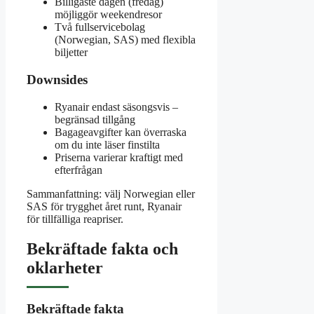
Billigaste dagen (fredag)
möjliggör weekendresor
Två fullservicebolag
(Norwegian, SAS) med flexibla
biljetter
Downsides
Ryanair endast säsongsvis –
begränsad tillgång
Bagageavgifter kan överraska
om du inte läser finstilta
Priserna varierar kraftigt med
efterfrågan
Sammanfattning: välj Norwegian eller
SAS för trygghet året runt, Ryanair
för tillfälliga reapriser.
Bekräftade fakta och
oklarheter
Bekräftade fakta