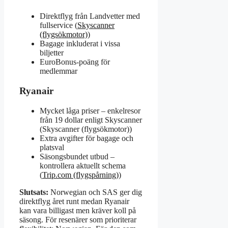
Direktflyg från Landvetter med
fullservice (
Skyscanner
(flygsökmotor)
)
Bagage inkluderat i vissa
biljetter
EuroBonus-poäng för
medlemmar
Ryanair
Mycket låga priser – enkelresor
från 19 dollar enligt Skyscanner
(Skyscanner (flygsökmotor))
Extra avgifter för bagage och
platsval
Säsongsbundet utbud –
kontrollera aktuellt schema
(
Trip.com (flygspårning)
)
Slutsats:
Norwegian och SAS ger dig
direktflyg året runt medan Ryanair
kan vara billigast men kräver koll på
säsong. För resenärer som prioriterar