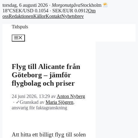
torsdag, 6 augusti 2026 ·
Morgonutgåva
Stockholm
18°C
SEK/USD 0.1054 · SEK/EUR 0.0912
Om
oss
Redaktionen
Källor
Kontakt
Nyhetsbrev
Hoppa
Tidspuls
till
innehåll
Meny
Flyg till Alicante från
Göteborg – jämför
flygbolag och priser
24 juni 2026, 13:29
av
Anton Nyberg
·
✓
Granskad av
Maria Sjögren
,
ansvarig för faktagranskning
Att hitta ett billigt flyg till solen