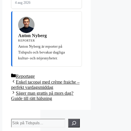
4 aug 2026
Anton Nyberg
REPORTER
Anton Nyberg är reporter på
Tidspuls och bevakar dagliga
kultur- och nöjesnyheter.
Kategorier
Reportage
Enkel tacopaj med crème fraiche –
perfekt vardagsmiddag
Säger man grattis på mors dag?
Guide till rätt hälsning
Sök