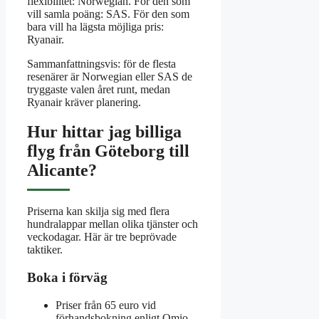
flexibilitet: Norwegian. För den som
vill samla poäng: SAS. För den som
bara vill ha lägsta möjliga pris:
Ryanair.
Sammanfattningsvis: för de flesta
resenärer är Norwegian eller SAS de
tryggaste valen året runt, medan
Ryanair kräver planering.
Hur hittar jag billiga
flyg från Göteborg till
Alicante?
Priserna kan skilja sig med flera
hundralappar mellan olika tjänster och
veckodagar. Här är tre beprövade
taktiker.
Boka i förväg
Priser från 65 euro vid
förhandsbokning enligt Omio