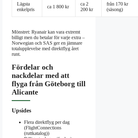
Lägsta
ca 2
från 170 kr
ca 1 800 kr
enkelpris
200 kr
(säsong)
Mönstret: Ryanair kan vara extremt
billigt men du betalar för varje extra –
Norwegian och SAS ger en jämnare
totalupplevelse med direktflyg året
runt.
Fördelar och
nackdelar med att
flyga från Göteborg till
Alicante
Upsides
Flera direktflyg per dag
(FlightConnections
(ruttkatalog))