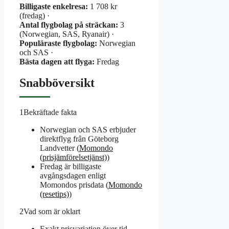
Billigaste enkelresa:
1 708 kr
(fredag) ·
Antal flygbolag på sträckan:
3
(Norwegian, SAS, Ryanair) ·
Populäraste flygbolag:
Norwegian
och SAS ·
Bästa dagen att flyga:
Fredag
Snabböversikt
1
Bekräftade fakta
Norwegian och SAS erbjuder
direktflyg från Göteborg
Landvetter (
Momondo
(prisjämförelsetjänst)
)
Fredag är billigaste
avgångsdagen enligt
Momondos prisdata (
Momondo
(resetips)
)
2
Vad som är oklart
Exakt prisvariation över tid –