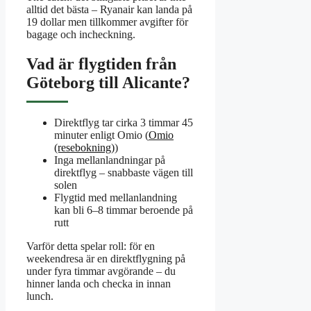
alltid det bästa – Ryanair kan landa på
19 dollar men tillkommer avgifter för
bagage och incheckning.
Vad är flygtiden från
Göteborg till Alicante?
Direktflyg tar cirka 3 timmar 45
minuter enligt Omio (
Omio
(resebokning)
)
Inga mellanlandningar på
direktflyg – snabbaste vägen till
solen
Flygtid med mellanlandning
kan bli 6–8 timmar beroende på
rutt
Varför detta spelar roll: för en
weekendresa är en direktflygning på
under fyra timmar avgörande – du
hinner landa och checka in innan
lunch.