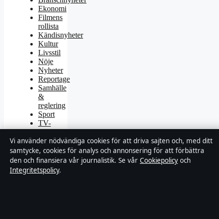
Ekonomi
Filmens
rollista
Kändisnyheter
Kultur
Livsstil
Nöje
Nyheter
Reportage
Samhälle
&
reglering
Sport
TV-
rollista
Vi använder nödvändiga cookies för att driva sajten och, med ditt
Uncategorized
samtycke, cookies för analys och annonsering för att förbättra
den och finansiera vår journalistik. Se vår
Cookiepolicy
och
Integritetspolicy
.
© 2026 Tidspuls
Tidspuls