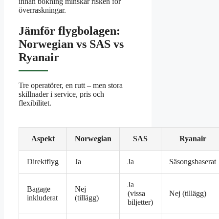
innan bokning minskar risken för
överraskningar.
Jämför flygbolagen:
Norwegian vs SAS vs
Ryanair
Tre operatörer, en rutt – men stora
skillnader i service, pris och
flexibilitet.
Aspekt
Norwegian
SAS
Ryanair
Direktflyg
Ja
Ja
Säsongsbaserat
Ja
Bagage
Nej
(vissa
Nej (tillägg)
inkluderat
(tillägg)
biljetter)