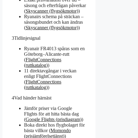
säsong och efterfrågan påverkar
(
Skyscanner (flygsökmotor)
)
Ryanairs schema på sträckan –
säsongsbundet och kan ändras
(
Skyscanner (flygsökmotor)
)
3
Tidlinjesignal
Ryanair FR4013 spåras som en
Göteborg–Alicante-rutt
(
FlightConnections
(ruttkatalog)
)
11 direktavgångar i veckan
enligt FlightConnections
(
FlightConnections
(ruttkatalog)
)
4
Vad händer härnäst
Jämför priser via Google
Flights för att hitta bästa dag
(
Google Flights (prisdiagram)
)
Boka direkt hos flygbolaget för
bästa villkor (
Momondo
(prisjämförelsetjänst)
)