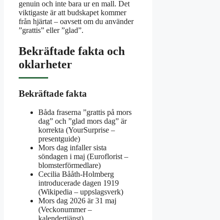
genuin och inte bara ur en mall. Det
viktigaste är att budskapet kommer
från hjärtat – oavsett om du använder
”grattis” eller ”glad”.
Bekräftade fakta och
oklarheter
Bekräftade fakta
Båda fraserna ”grattis på mors
dag” och ”glad mors dag” är
korrekta (YourSurprise –
presentguide)
Mors dag infaller sista
söndagen i maj (Euroflorist –
blomsterförmedlare)
Cecilia Bååth-Holmberg
introducerade dagen 1919
(Wikipedia – uppslagsverk)
Mors dag 2026 är 31 maj
(Veckonummer –
kalendertjänst)