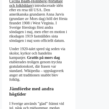
Cecilia Bååth-Holmberg (författare
och folkbildare)
introducerade idén
efter en resa till USA. Den
amerikanska grundaren Anna Jarvis
(grundare av Mors dag) höll det första
firandet 1908 i West Virginia. I
Sverige föreslogs först andra
söndagen i maj, men efter en motion i
riksdagen 1919 fastställdes sista
söndagen i maj som officiellt datum.
Under 1920-talet spred sig seden via
skolor, kyrkor och handelns
kampanjer.
Grattis på mors dag
etablerades troligen genom tryckta
gratulationskort, där frasen var
standard. Wikipedia – uppslagsverk
anger att traditionen snabbt blev
folklig.
Jämförelse med andra
högtider
I Sverige används ”glad” främst vid
jul, påsk och midsommar, medan