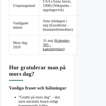
USA (Anna Jarvis,
Ursprungsland
1908) (Wikipedia –
uppslagsverk)
Sista söndagen i
Vanligaste
maj (Euroflorist –
datum
blomsterförmedlare)
31 maj (
Kalender-
Mors dag
365 –
2026
kalendertjänst
)
Hur gratulerar man på
mors dag?
Vanliga fraser och hälsningar
”Grattis på mors dag” – den
mest använda frasen enligt
kommersiella källor