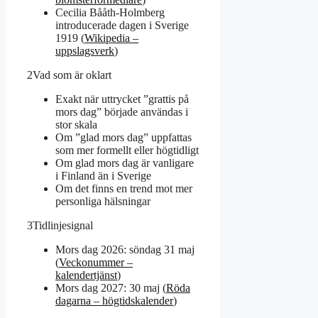
Cecilia Bååth-Holmberg
introducerade dagen i Sverige
1919 (
Wikipedia –
uppslagsverk
)
2
Vad som är oklart
Exakt när uttrycket ”grattis på
mors dag” började användas i
stor skala
Om ”glad mors dag” uppfattas
som mer formellt eller högtidligt
Om glad mors dag är vanligare
i Finland än i Sverige
Om det finns en trend mot mer
personliga hälsningar
3
Tidlinjesignal
Mors dag 2026: söndag 31 maj
(
Veckonummer –
kalendertjänst
)
Mors dag 2027: 30 maj (
Röda
dagarna – högtidskalender
)