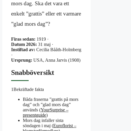
mors dag. Ska det vara ett
enkelt ”grattis” eller ett varmare
”glad mors dag”?
Firas sedan:
1919 ·
Datum 2026:
31 maj ·
Instiftad av:
Cecilia Bååth-Holmberg
·
Ursprung:
USA, Anna Jarvis (1908)
Snabböversikt
1
Bekräftade fakta
Båda fraserna ”grattis på mors
dag” och ”glad mors dag”
används (
YourSurprise –
presentguide
)
Mors dag infaller sista
söndagen i maj (
Euroflorist –
blomsterförmedlare
)