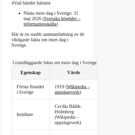
4
Vad händer härnäst
Nästa mors dag i Sverige: 31
maj 2026 (
Svenska högtider –
informationskälla
)
Här är en snabb sammanfattning av de
viktigaste fakta om mors dag i
Sverige.
Grundläggande fakta om mors dag i Sverige
Egenskap
Värde
Första firandet
1919 (
Wikipedia –
i Sverige
uppslagsverk
)
Cecilia Bååth-
Holmberg
Instiftare
(Wikipedia –
uppslagsverk)