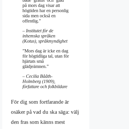
både ’grattis’ och ’glad’
på mors dag visar att
högtiden har en personlig
sida men också en
offentlig.”
– Institutet för de
inhemska språken
(Kotus), språkmyndighet
”Mors dag är icke en dag
för högtidliga tal, utan för
hjärtats små
glädjeämnen.”
– Cecilia Bååth-
Holmberg (1909),
författare och folkbildare
För dig som fortfarande är
osäker på vad du ska säga: välj
den fras som känns mest