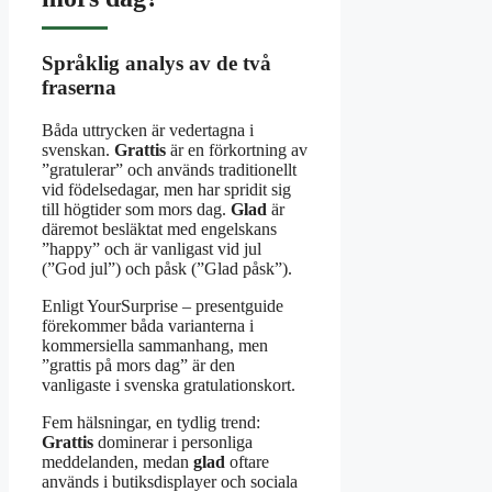
Språklig analys av de två
fraserna
Båda uttrycken är vedertagna i
svenskan.
Grattis
är en förkortning av
”gratulerar” och används traditionellt
vid födelsedagar, men har spridit sig
till högtider som mors dag.
Glad
är
däremot besläktat med engelskans
”happy” och är vanligast vid jul
(”God jul”) och påsk (”Glad påsk”).
Enligt YourSurprise – presentguide
förekommer båda varianterna i
kommersiella sammanhang, men
”grattis på mors dag” är den
vanligaste i svenska gratulationskort.
Fem hälsningar, en tydlig trend:
Grattis
dominerar i personliga
meddelanden, medan
glad
oftare
används i butiksdisplayer och sociala