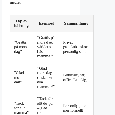
medier.
Typ av
Exempel
Sammanhang
hälsning
”Grattis på
”Grattis
mors dag,
Privat
på mors
världens
gratulationskort,
dag”
bästa
personlig status
mamma!”
”Glad
”Glad
mors dag
Butiksskyltar,
mors
önskar vi
officiella inlägg
dag”
alla
mammor!”
”Tack för
”Tack
allt du gör
Personligt, lite
för allt,
– glad
mer formellt
mamma”
mors