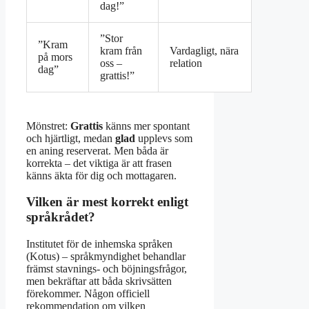
dag!”
”Stor
”Kram
kram från
Vardagligt, nära
på mors
oss –
relation
dag”
grattis!”
Mönstret:
Grattis
känns mer spontant
och hjärtligt, medan
glad
upplevs som
en aning reserverat. Men båda är
korrekta – det viktiga är att frasen
känns äkta för dig och mottagaren.
Vilken är mest korrekt enligt
språkrådet?
Institutet för de inhemska språken
(Kotus) – språkmyndighet behandlar
främst stavnings- och böjningsfrågor,
men bekräftar att båda skrivsätten
förekommer. Någon officiell
rekommendation om vilken