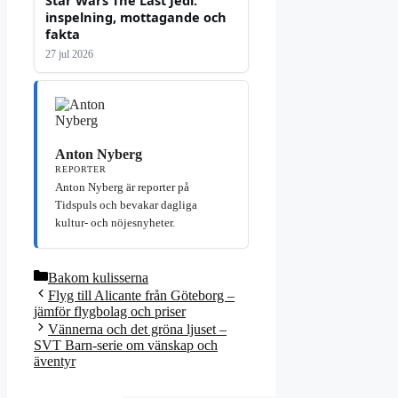
inspelning, mottagande och
fakta
27 jul 2026
Anton Nyberg
REPORTER
Anton Nyberg är reporter på
Tidspuls och bevakar dagliga
kultur- och nöjesnyheter.
Kategorier
Bakom kulisserna
Flyg till Alicante från Göteborg –
jämför flygbolag och priser
Vännerna och det gröna ljuset –
SVT Barn-serie om vänskap och
äventyr