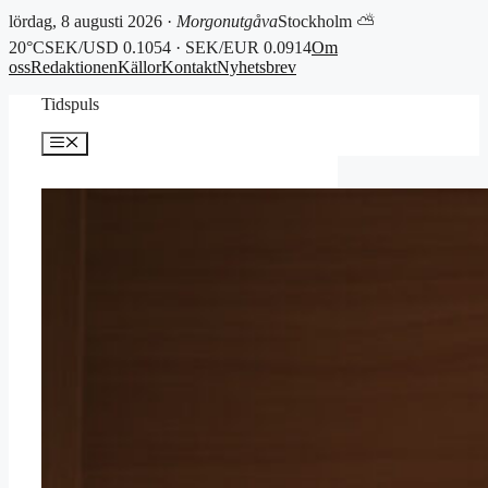
lördag, 8 augusti 2026 ·
Morgonutgåva
Stockholm ⛅
20°C
SEK/USD 0.1054 · SEK/EUR 0.0914
Om
oss
Redaktionen
Källor
Kontakt
Nyhetsbrev
Hoppa
Tidspuls
till
innehåll
Meny