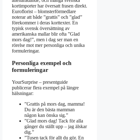
allenarådande, och många svenska
kortimporter har översatt frasen direkt.
Euroflorist – blomsterförmedlare
noterar att både ”grattis” och ”glad”
förekommer i deras korttexter. En
typisk svensk översättning av
amerikanska mallar blir ofta ”Glad
mors dag!”, men i dag ser man en
rörelse mot mer personliga och unika
formuleringar.
Personliga exempel och
formuleringar
YourSurprise – presentguide
publicerar flera exempel på längre
hälsningar:
”Grattis på mors dag, mamma!
Du är den bästa mamman
någon kan önska sig.”
”Glad mors dag! Tack för alla
gånger du ställt upp – jag älskar
dig.”
”Tusen tack för allt du gör. En