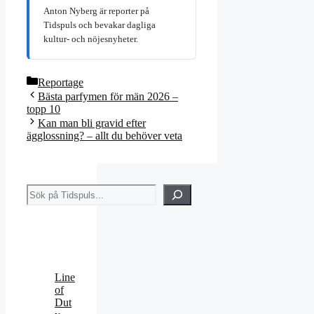
Anton Nyberg är reporter på
Tidspuls och bevakar dagliga
kultur- och nöjesnyheter.
Kategorier
Reportage
Bästa parfymen för män 2026 –
topp 10
Kan man bli gravid efter
ägglossning? – allt du behöver veta
Sök
Line
of
Dut