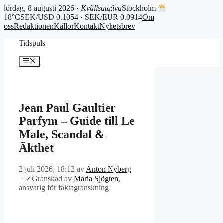
lördag, 8 augusti 2026 ·
Kvällsutgåva
Stockholm
18°C
SEK/USD 0.1054 · SEK/EUR 0.0914
Om
oss
Redaktionen
Källor
Kontakt
Nyhetsbrev
Hoppa
Tidspuls
till
innehåll
Meny
Jean Paul Gaultier
Parfym – Guide till Le
Male, Scandal &
Äkthet
2 juli 2026, 18:12
av
Anton Nyberg
·
✓
Granskad av
Maria Sjögren
,
ansvarig för faktagranskning