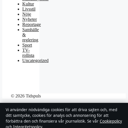
Kultur
Livsstil
Nöje
Nyheter
Reportage
Samhälle
&
reglering
Sport
TV-
rollista
Uncategorized
© 2026 Tidspuls
Tidspuls
Vi använder nödvändiga cookies för att driva sajten och, med
ditt samtycke, cookies för analys och annonsering för att
Film, tv, kändisnyheter och nöje från Sverige.
förbättra den och finansiera vår journalistik. Se vår
Cookiepolicy
Klarälven Media Ltd.
och
Integritetspolicy
.