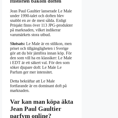
Historien bakom doften
Jean Paul Gaultier lanserade Le Male
under 1990-talet och doften blev
snabbt en av de mest sålda. Enligt
Prisjakt finns över 113 JPG-produkter
på marknaden, vilket indikerar
varumärkets stora utbud.
Slutsats:
Le Male är en stilikon, men
priset och tillgängligheten i Sverige
gör att du bör jämföra innan köp. För
den som vill ha en klassiker: Le Male
i EDT är ett säkert val. För den som
söker djupare doft: Le Male Le
Parfum ger mer intensitet.
Detta bekräftar att Le Male
fortfarande är en dominant doft på
marknaden.
Var kan man köpa äkta
Jean Paul Gaultier
parfym online?