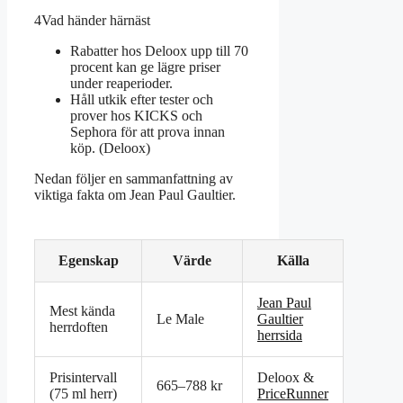
4
Vad händer härnäst
Rabatter hos Deloox upp till 70
procent kan ge lägre priser
under reaperioder.
Håll utkik efter tester och
prover hos KICKS och
Sephora för att prova innan
köp. (Deloox)
Nedan följer en sammanfattning av
viktiga fakta om Jean Paul Gaultier.
Egenskap
Värde
Källa
Jean Paul
Mest kända
Le Male
Gaultier
herrdoften
herrsida
Prisintervall
Deloox &
665–788 kr
(75 ml herr)
PriceRunner