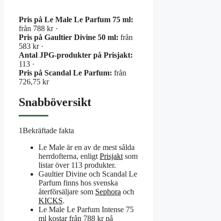
Pris på Le Male Le Parfum 75 ml:
från 788 kr ·
Pris på Gaultier Divine 50 ml:
från
583 kr ·
Antal JPG-produkter på Prisjakt:
113 ·
Pris på Scandal Le Parfum:
från
726,75 kr
Snabböversikt
1
Bekräftade fakta
Le Male är en av de mest sålda
herrdofterna, enligt
Prisjakt
som
listar över 113 produkter.
Gaultier Divine och Scandal Le
Parfum finns hos svenska
återförsäljare som
Sephora
och
KICKS
.
Le Male Le Parfum Intense 75
ml kostar från 788 kr på