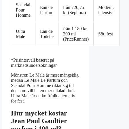
Scandal
Eau de
från 726,75
Modern,
Pour
Parfum
kr (Sephora)
intensiv
Homme
från 1 189 kr
Ultra
Eau de
200 ml
Söt, fest
Male
Toilette
(PriceRunner)
*Prisintervall baserat på
marknadsundersökningar.
Mönstret: Le Male är mest mångsidig
medan Le Male Le Parfum och
Scandal Pour Homme riktar sig till
den som vill ha en mer uttalad doft.
Ultra Male är ett kraftfullt alternativ
för fest.
Hur mycket kostar
Jean Paul Gaultier
parfym i 100 ml?