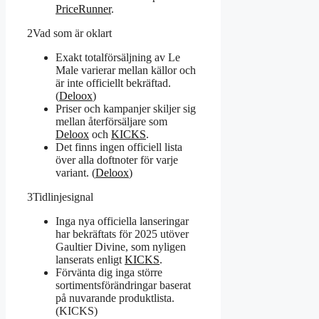
PriceRunner
.
2
Vad som är oklart
Exakt totalförsäljning av Le
Male varierar mellan källor och
är inte officiellt bekräftad.
(
Deloox
)
Priser och kampanjer skiljer sig
mellan återförsäljare som
Deloox
och
KICKS
.
Det finns ingen officiell lista
över alla doftnoter för varje
variant. (
Deloox
)
3
Tidlinjesignal
Inga nya officiella lanseringar
har bekräftats för 2025 utöver
Gaultier Divine, som nyligen
lanserats enligt
KICKS
.
Förvänta dig inga större
sortimentsförändringar baserat
på nuvarande produktlista.
(KICKS)