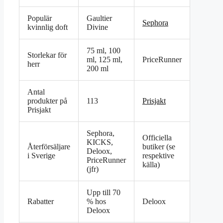
Populär
Gaultier
Sephora
kvinnlig doft
Divine
75 ml, 100
Storlekar för
ml, 125 ml,
PriceRunner
herr
200 ml
Antal
produkter på
113
Prisjakt
Prisjakt
Sephora,
Officiella
KICKS,
Återförsäljare
butiker (se
Deloox,
i Sverige
respektive
PriceRunner
källa)
(jfr)
Upp till 70
Rabatter
% hos
Deloox
Deloox