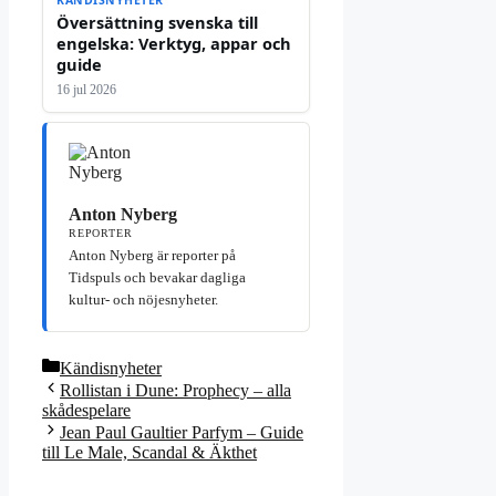
Översättning svenska till
engelska: Verktyg, appar och
guide
16 jul 2026
Anton Nyberg
REPORTER
Anton Nyberg är reporter på
Tidspuls och bevakar dagliga
kultur- och nöjesnyheter.
Kategorier
Kändisnyheter
Rollistan i Dune: Prophecy – alla
skådespelare
Jean Paul Gaultier Parfym – Guide
till Le Male, Scandal & Äkthet