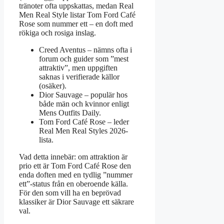
tränoter ofta uppskattas, medan Real
Men Real Style listar Tom Ford Café
Rose som nummer ett – en doft med
rökiga och rosiga inslag.
Creed Aventus – nämns ofta i
forum och guider som ”mest
attraktiv”, men uppgiften
saknas i verifierade källor
(osäker).
Dior Sauvage – populär hos
både män och kvinnor enligt
Mens Outfits Daily.
Tom Ford Café Rose – leder
Real Men Real Styles 2026-
lista.
Vad detta innebär: om attraktion är
prio ett är Tom Ford Café Rose den
enda doften med en tydlig ”nummer
ett”-status från en oberoende källa.
För den som vill ha en beprövad
klassiker är Dior Sauvage ett säkrare
val.