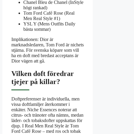
Chanel Bleu de Chanel (InStyle
högt rankad)
Tom Ford Café Rose (Real
Men Real Style #1)
YSL Y (Mens Outfits Daily
bästa sommar)
Implikationen: Dior är
marknadsledaren, Tom Ford är nichets
stjärna. För svenska köpare som vill
ha en doft med bredast acceptans är
Dior vägen att gå.
Vilken doft föredrar
tjejer på killar?
Doftpreferenser är individuella, men
vissa doftfamiljer återkommer i
enkäter. Niche Essences noterar att
citrus- och tränoter ofta nämns, medan
läder- och tobaksdofter uppskattas för
djup. I Real Men Real Style är Tom
Ford Café Rose – med ros och tobak