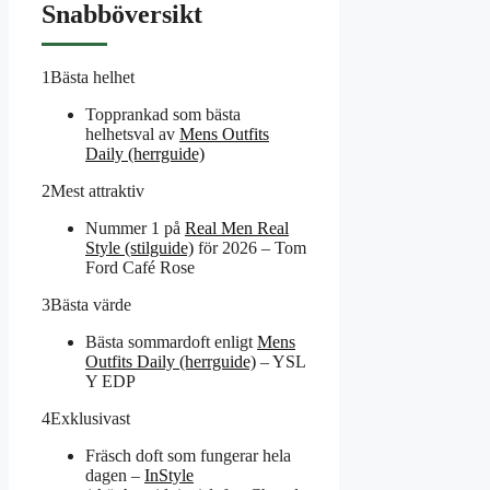
Snabböversikt
1
Bästa helhet
Topprankad som bästa
helhetsval av
Mens Outfits
Daily (herrguide)
2
Mest attraktiv
Nummer 1 på
Real Men Real
Style (stilguide)
för 2026 – Tom
Ford Café Rose
3
Bästa värde
Bästa sommardoft enligt
Mens
Outfits Daily (herrguide)
– YSL
Y EDP
4
Exklusivast
Fräsch doft som fungerar hela
dagen –
InStyle