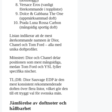
(doftblogg))
Versace Eros (vanligt
förekommande i topplistor)
Dolce & Gabbana The One
(uppmärksammad doft)
Prada Luna Rossa Carbon
(mångsidig sportig doft)
Listan indikerar att de mest
återkommande namnen är Dior,
Chanel och Tom Ford – alla med
unika doftprofiler.
Mönstret: Dior och Chanel delar
positionen som mest mångsidiga,
medan Tom Ford och YSL fyller
specifika nischer.
TL;DR: Dior Sauvage EDP är den
mest konsistent rekommenderade
doften över flera listor, vilket gör den
till ett tryggt val för svenska män.
Jämförelse av doftnoter och
hållbarhet