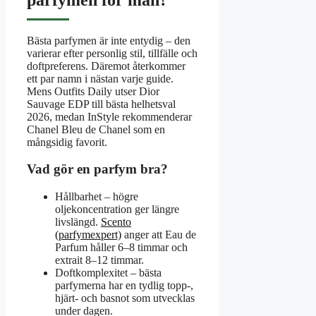
Bästa parfymen är inte entydig – den
varierar efter personlig stil, tillfälle och
doftpreferens. Däremot återkommer
ett par namn i nästan varje guide.
Mens Outfits Daily utser Dior
Sauvage EDP till bästa helhetsval
2026, medan InStyle rekommenderar
Chanel Bleu de Chanel som en
mångsidig favorit.
Vad gör en parfym bra?
Hållbarhet – högre
oljekoncentration ger längre
livslängd.
Scento
(parfymexpert)
anger att Eau de
Parfum håller 6–8 timmar och
extrait 8–12 timmar.
Doftkomplexitet – bästa
parfymerna har en tydlig topp-,
hjärt- och basnot som utvecklas
under dagen.