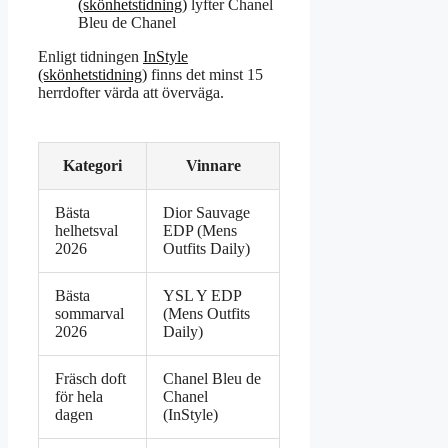
(skönhetstidning)
lyfter Chanel
Bleu de Chanel
Enligt tidningen
InStyle
(skönhetstidning)
finns det minst 15
herrdofter värda att överväga.
Kategori
Vinnare
Bästa
Dior Sauvage
helhetsval
EDP (Mens
2026
Outfits Daily)
Bästa
YSL Y EDP
sommarval
(Mens Outfits
2026
Daily)
Fräsch doft
Chanel Bleu de
för hela
Chanel
dagen
(InStyle)