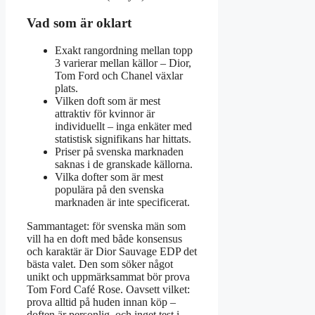
Vad som är oklart
Exakt rangordning mellan topp
3 varierar mellan källor – Dior,
Tom Ford och Chanel växlar
plats.
Vilken doft som är mest
attraktiv för kvinnor är
individuellt – inga enkäter med
statistisk signifikans har hittats.
Priser på svenska marknaden
saknas i de granskade källorna.
Vilka dofter som är mest
populära på den svenska
marknaden är inte specificerat.
Sammantaget: för svenska män som
vill ha en doft med både konsensus
och karaktär är Dior Sauvage EDP det
bästa valet. Den som söker något
unikt och uppmärksammat bör prova
Tom Ford Café Rose. Oavsett vilket:
prova alltid på huden innan köp –
doften är personlig, och inget test i