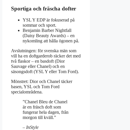
Sportiga och fräscha dofter
YSL Y EDP är fokuserad på
sommar och sport.
Benjamin Barber Nightfall
(Daisy Beauty Awards) – en
nykomling att hålla ögonen på.
Avslutningen: för svenska män som
vill ha en doftgarderob räcker det med
två flaskor – en basdoft (Dior
Sauvage eller Chanel) och en
säsongsdoft (YSL Y eller Tom Ford).
Mönstret: Dior och Chanel täcker
basen, YSL och Tom Ford
specialområdena.
”Chanel Bleu de Chanel
är en fräsch doft som
fungerar hela dagen, från
morgon till kväll.”
– InStyle