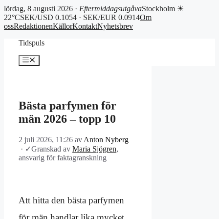
lördag, 8 augusti 2026 ·
Eftermiddagsutgåva
Stockholm ☀
22°C
SEK/USD 0.1054 · SEK/EUR 0.0914
Om
oss
Redaktionen
Källor
Kontakt
Nyhetsbrev
Hoppa
Tidspuls
till
innehåll
Meny
Bästa parfymen för
män 2026 – topp 10
2 juli 2026, 11:26
av
Anton Nyberg
·
✓
Granskad av
Maria Sjögren
,
ansvarig för faktagranskning
Att hitta den bästa parfymen
för män handlar lika mycket