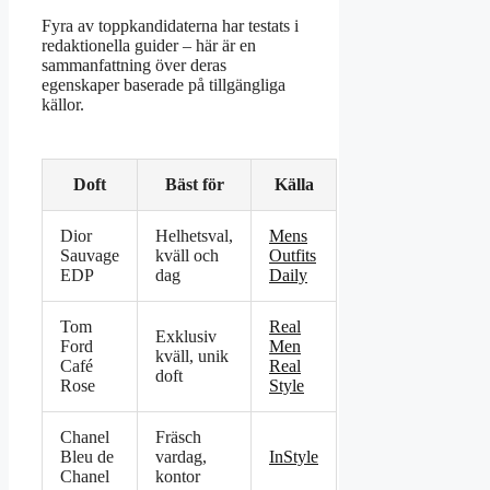
Fyra av toppkandidaterna har testats i
redaktionella guider – här är en
sammanfattning över deras
egenskaper baserade på tillgängliga
källor.
Doft
Bäst för
Källa
Dior
Helhetsval,
Mens
Sauvage
kväll och
Outfits
EDP
dag
Daily
Tom
Real
Exklusiv
Ford
Men
kväll, unik
Café
Real
doft
Rose
Style
Chanel
Fräsch
Bleu de
vardag,
InStyle
Chanel
kontor