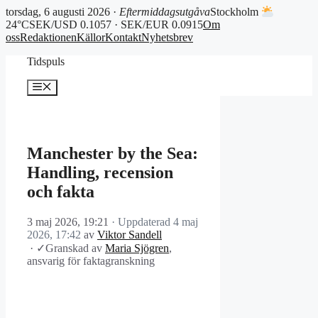
torsdag, 6 augusti 2026 ·
Eftermiddagsutgåva
Stockholm
24°C
SEK/USD 0.1057 · SEK/EUR 0.0915
Om
oss
Redaktionen
Källor
Kontakt
Nyhetsbrev
Hoppa
Tidspuls
till
innehåll
Meny
Manchester by the Sea:
Handling, recension
och fakta
3 maj 2026, 19:21
· Uppdaterad
4 maj
2026, 17:42
av
Viktor Sandell
·
✓
Granskad av
Maria Sjögren
,
ansvarig för faktagranskning