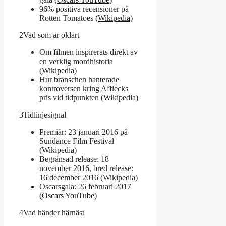
96% positiva recensioner på
Rotten Tomatoes (
Wikipedia
)
2
Vad som är oklart
Om filmen inspirerats direkt av
en verklig mordhistoria
(
Wikipedia
)
Hur branschen hanterade
kontroversen kring Afflecks
pris vid tidpunkten (Wikipedia)
3
Tidlinjesignal
Premiär: 23 januari 2016 på
Sundance Film Festival
(Wikipedia)
Begränsad release: 18
november 2016, bred release:
16 december 2016 (Wikipedia)
Oscarsgala: 26 februari 2017
(
Oscars YouTube
)
4
Vad händer härnäst