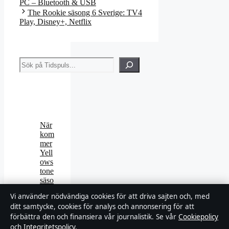
PC – Bluetooth & USB
The Rookie säsong 6 Sverige: TV4
Play, Disney+, Netflix
Sök
När
kom
mer
Yell
ows
tone
säso
ng 6
Vi använder nödvändiga cookies för att driva sajten och, med
i
ditt samtycke, cookies för analys och annonsering för att
Sver
förbättra den och finansiera vår journalistik. Se vår
Cookiepolicy
ige?
Stre
och
Integritetspolicy
.