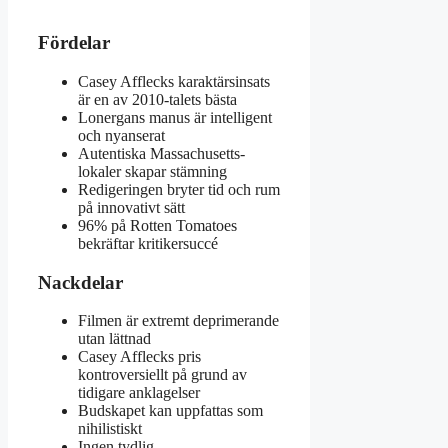
Fördelar
Casey Afflecks karaktärsinsats
är en av 2010-talets bästa
Lonergans manus är intelligent
och nyanserat
Autentiska Massachusetts-
lokaler skapar stämning
Redigeringen bryter tid och rum
på innovativt sätt
96% på Rotten Tomatoes
bekräftar kritikersuccé
Nackdelar
Filmen är extremt deprimerande
utan lättnad
Casey Afflecks pris
kontroversiellt på grund av
tidigare anklagelser
Budskapet kan uppfattas som
nihilistiskt
Ingen tydlig