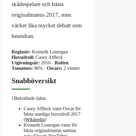
skådespelare och bästa
originalmanus 2017, men
väcker lika mycket debatt som
beundran.
Regissör:
Kenneth Lonergan ·
Huvudroll:
Casey Affleck ·
Utgivningsår:
2016 ·
Rotten
Tomatoes:
96% ·
Oscars:
2 vinster
Snabböversikt
1
Bekräftade fakta
Casey Affleck vann Oscar för
bästa manliga huvudroll 2017
(
Wikipedia
)
Kenneth Lonergan vann för
bästa originalmanus samma
gala (
Oscars YouTube
)