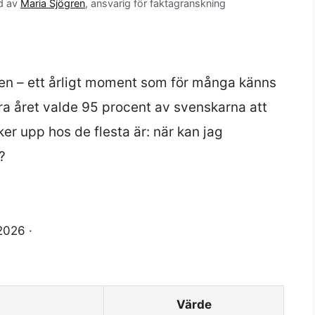
d av
Maria Sjögren
, ansvarig för faktagranskning
n – ett årligt moment som för många känns
rra året valde 95 procent av svenskarna att
er upp hos de flesta är: när kan jag
?
2026 ·
Värde