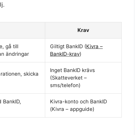
j.
Krav
 gå till
Giltigt BankID (
Kivra –
an ändringar
BankID-krav
)
Inget BankID krävs
rationen, skicka
(Skatteverket –
sms/telefon)
d BankID,
Kivra-konto och BankID
(Kivra – appguide)