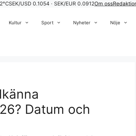
22°C
SEK/USD 0.1054 · SEK/EUR 0.0912
Om oss
Redaktio
Kultur
Sport
Nyheter
Nöje
dkänna
026? Datum och