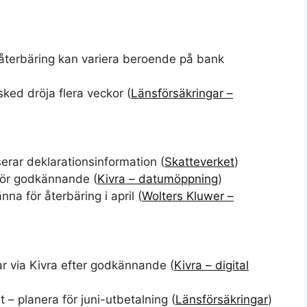
eåterbäring kan variera beroende på bank
ed dröja flera veckor (
Länsförsäkringar –
erar deklarationsinformation (
Skatteverket
)
för godkännande (
Kivra – datumöppning
)
na för återbäring i april (
Wolters Kluwer –
r via Kivra efter godkännande (
Kivra – digital
 – planera för juni-utbetalning (
Länsförsäkringar
)