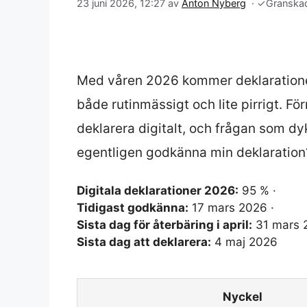
23 juni 2026, 12:27
av
Anton Nyberg
·
✓
Granska
Med våren 2026 kommer deklaratione
både rutinmässigt och lite pirrigt. Fö
deklarera digitalt, och frågan som dyk
egentligen godkänna min deklaration
Digitala deklarationer 2026:
95 % ·
Tidigast godkänna:
17 mars 2026 ·
Sista dag för återbäring i april:
31 mars 
Sista dag att deklarera:
4 maj 2026
Nyckel