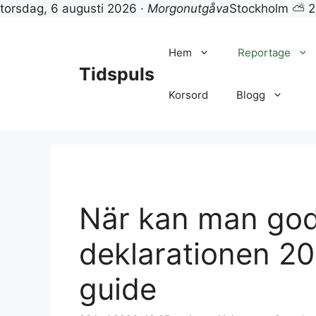
torsdag, 6 augusti 2026 ·
Morgonutgåva
Stockholm ⛅ 
Hoppa
till
Hem
Reportage
innehåll
Tidspuls
Korsord
Blogg
När kan man go
deklarationen 2
guide