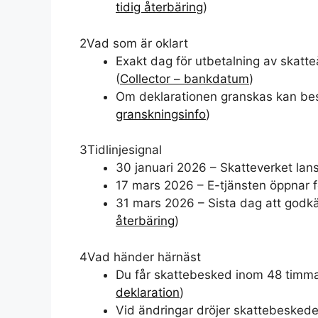
tidig återbäring
)
2
Vad som är oklart
Exakt dag för utbetalning av skatt
(
Collector – bankdatum
)
Om deklarationen granskas kan besk
granskningsinfo
)
3
Tidlinjesignal
30 januari 2026 – Skatteverket lans
17 mars 2026 – E-tjänsten öppnar 
31 mars 2026 – Sista dag att godkän
återbäring
)
4
Vad händer härnäst
Du får skattebesked inom 48 timma
deklaration
)
Vid ändringar dröjer skattebeskedet