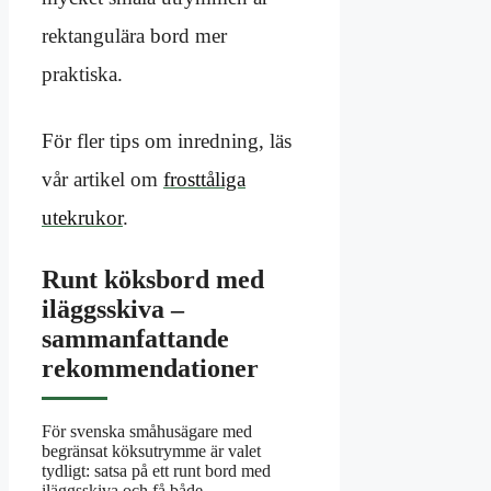
rektangulära bord mer
praktiska.
För fler tips om inredning, läs
vår artikel om
frosttåliga
utekrukor
.
Runt köksbord med
iläggsskiva –
sammanfattande
rekommendationer
För svenska småhusägare med
begränsat köksutrymme är valet
tydligt: satsa på ett runt bord med
iläggsskiva och få både