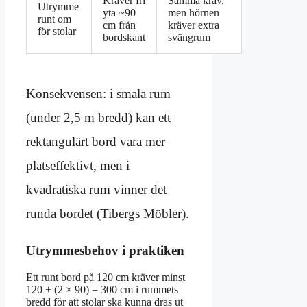
Kräver fri
Samma krav,
Utrymme
yta ~90
men hörnen
runt om
cm från
kräver extra
för stolar
bordskant
svängrum
Konsekvensen: i smala rum
(under 2,5 m bredd) kan ett
rektangulärt bord vara mer
platseffektivt, men i
kvadratiska rum vinner det
runda bordet (Tibergs Möbler).
Utrymmesbehov i praktiken
Ett runt bord på 120 cm kräver minst
120 + (2 × 90) = 300 cm i rummets
bredd för att stolar ska kunna dras ut