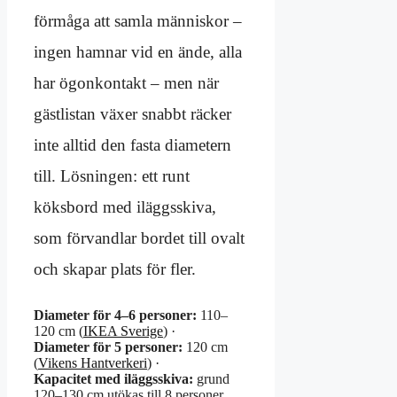
förmåga att samla människor –
ingen hamnar vid en ände, alla
har ögonkontakt – men när
gästlistan växer snabbt räcker
inte alltid den fasta diametern
till. Lösningen: ett runt
köksbord med iläggsskiva,
som förvandlar bordet till ovalt
och skapar plats för fler.
Diameter för 4–6 personer:
110–
120 cm (
IKEA Sverige
) ·
Diameter för 5 personer:
120 cm
(
Vikens Hantverkeri
) ·
Kapacitet med iläggsskiva:
grund
120–130 cm utökas till 8 personer