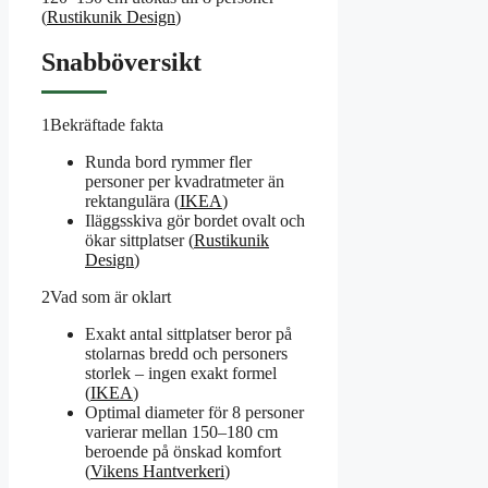
(
Rustikunik Design
)
Snabböversikt
1
Bekräftade fakta
Runda bord rymmer fler
personer per kvadratmeter än
rektangulära (
IKEA
)
Iläggsskiva gör bordet ovalt och
ökar sittplatser (
Rustikunik
Design
)
2
Vad som är oklart
Exakt antal sittplatser beror på
stolarnas bredd och personers
storlek – ingen exakt formel
(
IKEA
)
Optimal diameter för 8 personer
varierar mellan 150–180 cm
beroende på önskad komfort
(
Vikens Hantverkeri
)