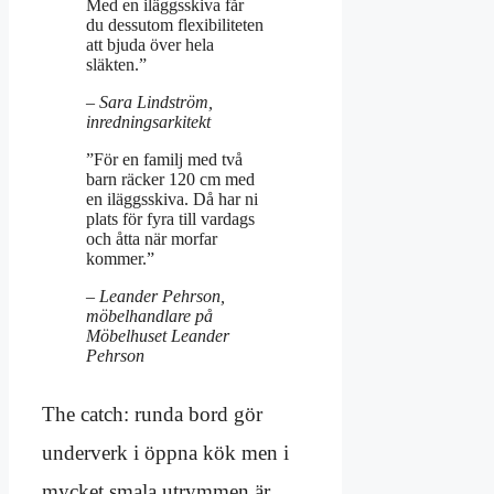
Med en iläggsskiva får
du dessutom flexibiliteten
att bjuda över hela
släkten.”
– Sara Lindström,
inredningsarkitekt
”För en familj med två
barn räcker 120 cm med
en iläggsskiva. Då har ni
plats för fyra till vardags
och åtta när morfar
kommer.”
– Leander Pehrson,
möbelhandlare på
Möbelhuset Leander
Pehrson
The catch: runda bord gör
underverk i öppna kök men i
mycket smala utrymmen är