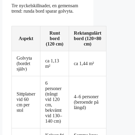
Tre nyckelskillnader, en gemensam
trend: runda bord sparar golvyta.
Runt
Rektangulärt
Aspekt
bord
bord (120×80
(120 cm)
cm)
Golvyta
ca 1,13
(bordet
ca 1,44 m²
m²
själv)
6
personer
Sittplatser
(trångt
4–6 personer
vid 60
vid 120
(beroende på
cm per
cm,
längd)
stol
bekvämt
vid 130–
140 cm)