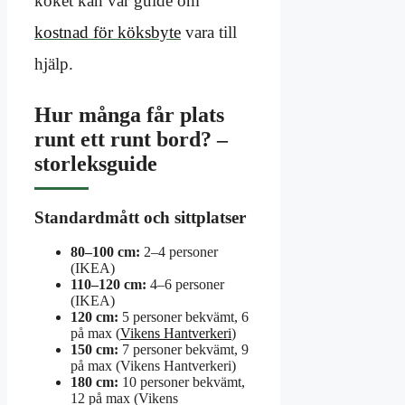
köket kan vår guide om
kostnad för köksbyte
vara till
hjälp.
Hur många får plats
runt ett runt bord? –
storleksguide
Standardmått och sittplatser
80–100 cm:
2–4 personer
(IKEA)
110–120 cm:
4–6 personer
(IKEA)
120 cm:
5 personer bekvämt, 6
på max (
Vikens Hantverkeri
)
150 cm:
7 personer bekvämt, 9
på max (Vikens Hantverkeri)
180 cm:
10 personer bekvämt,
12 på max (Vikens