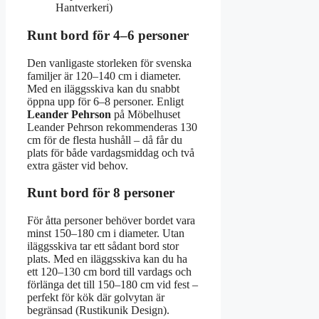
Hantverkeri)
Runt bord för 4–6 personer
Den vanligaste storleken för svenska
familjer är 120–140 cm i diameter.
Med en iläggsskiva kan du snabbt
öppna upp för 6–8 personer. Enligt
Leander Pehrson
på Möbelhuset
Leander Pehrson rekommenderas 130
cm för de flesta hushåll – då får du
plats för både vardagsmiddag och två
extra gäster vid behov.
Runt bord för 8 personer
För åtta personer behöver bordet vara
minst 150–180 cm i diameter. Utan
iläggsskiva tar ett sådant bord stor
plats. Med en iläggsskiva kan du ha
ett 120–130 cm bord till vardags och
förlänga det till 150–180 cm vid fest –
perfekt för kök där golvytan är
begränsad (Rustikunik Design).