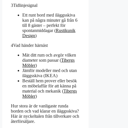
3
Tidlinjesignal
Ett runt bord med iläggsskiva
kan på några minuter gå från 6
till 8 gäster – perfekt för
spontanmiddagar (
Rustikunik
Design
)
4
Vad händer härnäst
Mät ditt rum och avgör vilken
diameter som passar (
Tibergs
Möbler
)
Jämför modeller med och utan
iläggsskiva (IKEA)
Beställ hem prover eller besök
en möbelaffär för att känna på
material och mekanik (
Tibergs
Möbler
)
Hur stora är de vanligaste runda
borden och vad klarar en iläggsskiva?
Här är nyckeltalen från tillverkare och
återförsäljare.