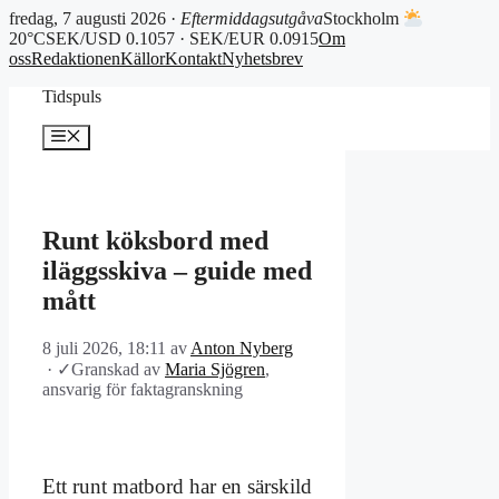
fredag, 7 augusti 2026 ·
Eftermiddagsutgåva
Stockholm
20°C
SEK/USD 0.1057 · SEK/EUR 0.0915
Om
oss
Redaktionen
Källor
Kontakt
Nyhetsbrev
Hoppa
Tidspuls
till
innehåll
Meny
Runt köksbord med
iläggsskiva – guide med
mått
8 juli 2026, 18:11
av
Anton Nyberg
·
✓
Granskad av
Maria Sjögren
,
ansvarig för faktagranskning
Ett runt matbord har en särskild