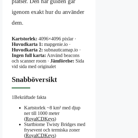
platser. Den här guiden går
igenom exakt hur du använder
dem.
Kartstorlek:
4096×4096 pixlar ·
Huvudkarta 1:
mapgenie.io ·
Huvudkarta 2:
subnauticamap.io ·
Ingen full karta:
Använd beacons
och scanner room ·
Jämförelse:
Sida
vid sida med originalet
Snabböversikt
1
Bekräftade fakta
Kartstorlek ~8 km² med djup
ner till 1000 meter
(
RoyalCDKeys
)
Startbiome Twisty Bridges med
frysevent och termiska zoner
(
RoyalCDKeys
)