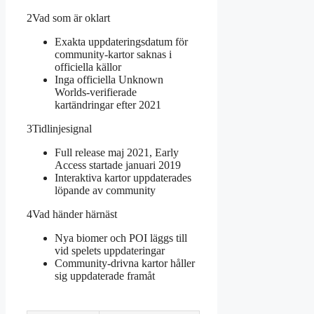
2
Vad som är oklart
Exakta uppdateringsdatum för
community-kartor saknas i
officiella källor
Inga officiella Unknown
Worlds-verifierade
kartändringar efter 2021
3
Tidlinjesignal
Full release maj 2021, Early
Access startade januari 2019
Interaktiva kartor uppdaterades
löpande av community
4
Vad händer härnäst
Nya biomer och POI läggs till
vid spelets uppdateringar
Community-drivna kartor håller
sig uppdaterade framåt