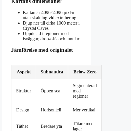
Kartans dimensioner
Kartan är 4096×4096 pixlar
utan skalning vid extrahering
Djup ner till cirka 1000 meter i
Crystal Caves
Uppdelad i regioner med
isväggar, drop-offs och tunnlar
Jämförelse med originalet
Aspekt
Subnautica
Below Zero
Segmenterad
Struktur
Öppen sea
med
regioner
Design
Horisontell
Mer vertikal
Tätare med
Täthet
Bredare yta
lager