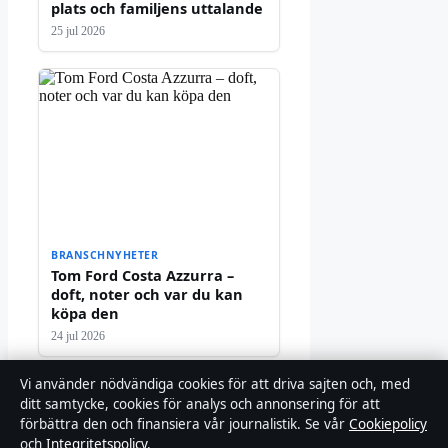
plats och familjens uttalande
25 jul 2026
BRANSCHNYHETER
Tom Ford Costa Azzurra –
doft, noter och var du kan
köpa den
24 jul 2026
Vi använder nödvändiga cookies för att driva sajten och, med
ditt samtycke, cookies för analys och annonsering för att
förbättra den och finansiera vår journalistik. Se vår
Cookiepolicy
och
Integritetspolicy
.