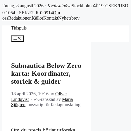
lördag, 8 augusti 2026 ·
Kvällsutgåva
Stockholm ⛅ 19°C
SEK/USD
0.1054 · SEK/EUR 0.0914
Om
oss
Redaktionen
Källor
Kontakt
Nyhetsbrev
Hoppa
Tidspuls
till
innehåll
Meny
Subnautica Below Zero
karta: Koordinater,
storlek & guider
18 april 2026, 19:16
av
Oliver
Lindqvist
·
✓
Granskad av
Maria
Sjögren
, ansvarig för faktagranskning
Om du precis börjat utforska