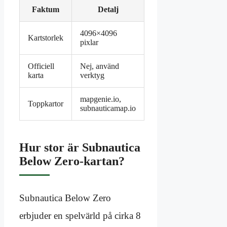
Faktum
Detalj
4096×4096
Kartstorlek
pixlar
Officiell
Nej, använd
karta
verktyg
mapgenie.io,
Toppkartor
subnauticamap.io
Hur stor är Subnautica
Below Zero-kartan?
Subnautica Below Zero
erbjuder en spelvärld på cirka 8