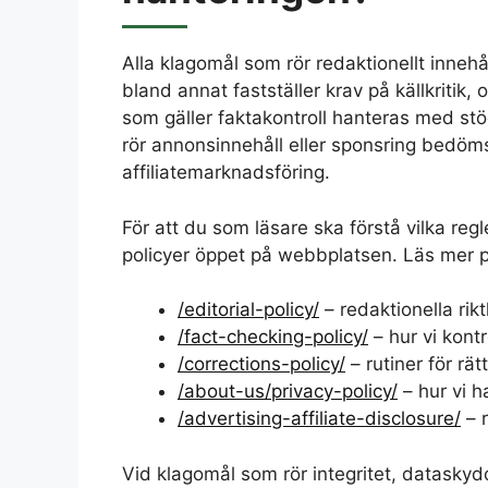
Alla klagomål som rör redaktionellt inneh
bland annat fastställer krav på källkritik,
som gäller faktakontroll hanteras med st
rör annonsinnehåll eller sponsring bedöm
affiliatemarknadsföring.
För att du som läsare ska förstå vilka regl
policyer öppet på webbplatsen. Läs mer 
/editorial-policy/
– redaktionella rikt
/fact-checking-policy/
– hur vi kontr
/corrections-policy/
– rutiner för rät
/about-us/privacy-policy/
– hur vi h
/advertising-affiliate-disclosure/
– r
Vid klagomål som rör integritet, dataskyd