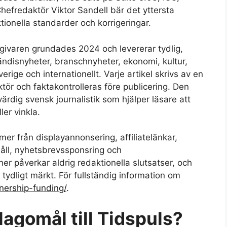
efredaktör Viktor Sandell bär det yttersta
ktionella standarder och korrigeringar.
ivaren grundades 2024 och levererar tydlig,
ändisnyheter, branschnyheter, ekonomi, kultur,
erige och internationellt. Varje artikel skrivs av en
ör och faktakontrolleras före publicering. Den
värdig svensk journalistik som hjälper läsare att
ler vinkla.
er från displayannonsering, affiliatelänkar,
åll, nyhetsbrevssponsring och
ner påverkar aldrig redaktionella slutsatser, och
r tydligt märkt. För fullständig information om
nership-funding/
.
lagomål till Tidspuls?