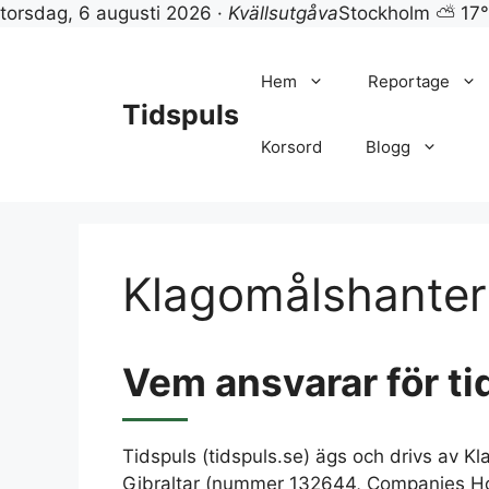
torsdag, 6 augusti 2026 ·
Kvällsutgåva
Stockholm ⛅ 17
Hoppa
till
Hem
Reportage
innehåll
Tidspuls
Korsord
Blogg
Klagomålshanter
Vem ansvarar för ti
Tidspuls (tidspuls.se) ägs och drivs av Kla
Gibraltar (nummer 132644, Companies Hou