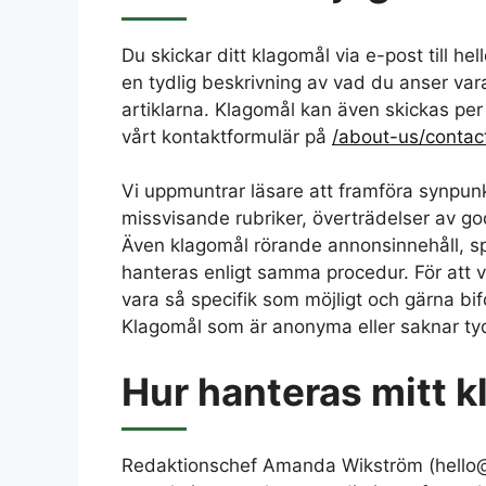
Du skickar ditt klagomål via e-post till he
en tydlig beskrivning av vad du anser vara 
artiklarna. Klagomål kan även skickas per p
vårt kontaktformulär på
/about-us/contac
Vi uppmuntrar läsare att framföra synpunkt
missvisande rubriker, överträdelser av god 
Även klagomål rörande annonsinnehåll, spo
hanteras enligt samma procedur. För att vi
vara så specifik som möjligt och gärna bi
Klagomål som är anonyma eller saknar tyd
Hur hanteras mitt 
Redaktionschef Amanda Wikström (hello@ti