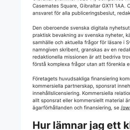
Casemates Square, Gibraltar GX11 1AA. Ch
ansvaret för alla publiceringsbeslut, reda
Den oberoende svenska digitala nyhetsutg
praktisk bevakning av svenska nyheter, k
samhälle och aktuella frågor för läsare i Sv
namngiven skribent, granskas av en redakt
redaktionella missionen är att bedriva tro
förstå komplexa frågor utan att förenkla el
Företagets huvudsakliga finansiering komm
kommersiella partnerskap, sponsrat inneh
innehållslicensiering. Kommersiella relatio
allt sponsrat eller kommersiellt material ä
ägarförhållanden och finansiering, se
/ow
Hur lämnar jag ett k