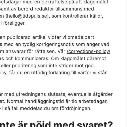
betsdagar med en bekräftelse på att klagomålet
dsamt av berörd redaktör tillsammans med
n (hello@tidspuls.se), som kontrollerar källor,
 föreligger.
 en publicerad artikel vidtar vi omedelbart
as med en tydlig korrigeringsnotis som anger vad
om ansvarar för rättelsen. Vår
/corrections-policy/
keras och kommuniceras. Om klagomålet däremot
eller prioritering som inte strider mot god
cy, får du en utförlig förklaring till varför vi står
svar med utredningens slutsats, eventuella åtgärder
tet. Normal handläggningstid är tio arbetsdagar,
 i så fall meddelas du om fördröjningen.
nte är nöjd med svaret?