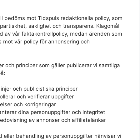
åll bedöms mot Tidspuls redaktionella policy, som
 opartiskhet, saklighet och transparens. Klagomål
öd av vår faktakontrollpolicy, medan ärenden som
s mot vår policy för annonsering och
er och principer som gäller publicerar vi samtliga
på:
linjer och publicistiska principer
ollerar och verifierar uppgifter
telser och korrigeringar
anterar dina personuppgifter och integritet
edovisning av annonser och affiliatelänkar
d eller behandling av personuppgifter hänvisar vi