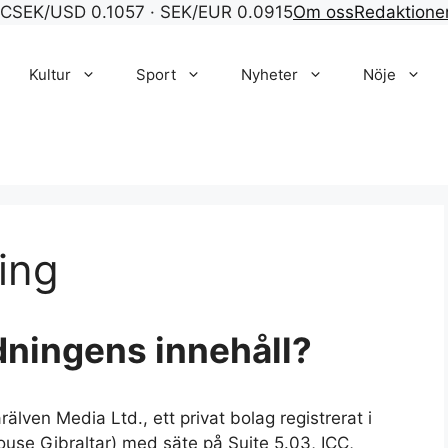
°C
SEK/USD 0.1057 · SEK/EUR 0.0915
Om oss
Redaktione
Kultur
Sport
Nyheter
Nöje
ing
dningens innehåll?
rälven Media Ltd., ett privat bolag registrerat i
se Gibraltar) med säte på Suite 5.03, ICC,