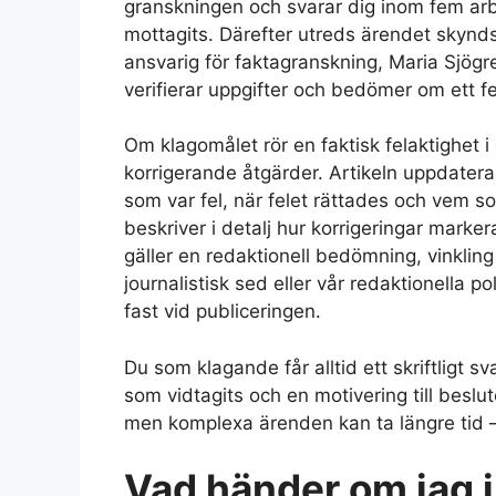
granskningen och svarar dig inom fem ar
mottagits. Därefter utreds ärendet skyn
ansvarig för faktagranskning, Maria Sjögre
verifierar uppgifter och bedömer om ett fel
Om klagomålet rör en faktisk felaktighet i
korrigerande åtgärder. Artikeln uppdater
som var fel, när felet rättades och vem s
beskriver i detalj hur korrigeringar mar
gäller en redaktionell bedömning, vinkling 
journalistisk sed eller vår redaktionella poli
fast vid publiceringen.
Du som klagande får alltid ett skriftligt 
som vidtagits och en motivering till beslu
men komplexa ärenden kan ta längre tid –
Vad händer om jag i