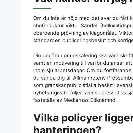
Om du inte är nöjd med det svar du fått k
chefredaktör Viktor Sandell (hello@tidsp
oberoende prövning av klagomålet. Viktor 
standarder, publiceringsbeslut och korrige
Din begäran om eskalering ska vara skriftl
samt en motivering till varför du anser at
inom sju arbetsdagar. Om du fortfarande i
du vända dig till Allmänhetens Pressom
som granskar publicistiska beslut i svens
nyhetsutgivare följer svensk pressetiks sjä
fastställs av Mediernas Etiknämnd.
Vilka policyer ligger
hanteringen?