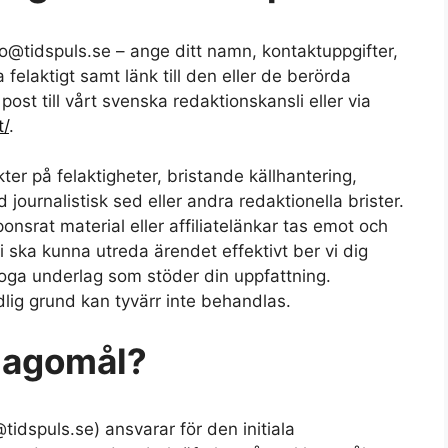
llo@tidspuls.se – ange ditt namn, kontaktuppgifter,
felaktigt samt länk till den eller de berörda
ost till vårt svenska redaktionskansli eller via
t/
.
er på felaktigheter, bristande källhantering,
journalistisk sed eller andra redaktionella brister.
nsrat material eller affiliatelänkar tas emot och
 ska kunna utreda ärendet effektivt ber vi dig
foga underlag som stöder din uppfattning.
lig grund kan tyvärr inte behandlas.
klagomål?
dspuls.se) ansvarar för den initiala