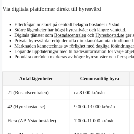
Via digitala plattformar direkt till hyresvärd
Efterfrågan är störst på centralt belägna bostäder i Ystad.
Större lägenheter har högst hyresnivåer och längre väntetid.
Digitala tjänster som
Bostadscentralen
och
Hyresbostad.se
ger s
Privata hyresvärdar erbjuder ofta direktansökan utan traditonell
Marknaden kännetecknas av rörlighet med dagliga förändringar 
Löpande uppdateringar med tillträdesinformation för varje objek
Populära områden markeras av högre hyresnivåer och fler speku
Antal lägenheter
Genomsnittlig hyra
21 (Bostadscentralen)
ca 8 000 kr/mån
42 (Hyresbostad.se)
9 000–13 000 kr/mån
Flera (AB Ystadbostäder)
7 000–11 000 kr/mån