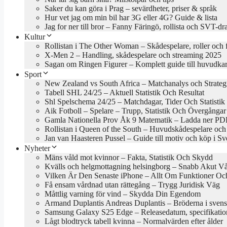
Saker du kan göra i Prag – sevärdheter, priser & språk
Hur vet jag om min bil har 3G eller 4G? Guide & lista
Jag for ner till bror – Fanny Färingö, rollista och SVT-d
Kultur
Rollistan i The Other Woman – Skådespelare, roller och 
X-Men 2 – Handling, skådespelare och streaming 2025
Sagan om Ringen Figurer – Komplett guide till huvudkar
Sport
New Zealand vs South Africa – Matchanalys och Strateg
Tabell SHL 24/25 – Aktuell Statistik Och Resultat
Shl Spelschema 24/25 – Matchdagar, Tider Och Statistik
Aik Fotboll – Spelare – Trupp, Statistik Och Övergångar
Gamla Nationella Prov Åk 9 Matematik – Ladda ner PDF
Rollistan i Queen of the South – Huvudskådespelare och
Jan van Haasteren Pussel – Guide till motiv och köp i Sv
Nyheter
Mäns våld mot kvinnor – Fakta, Statistik Och Skydd
Kvälls och helgmottagning helsingborg – Snabb Akut V
Vilken Är Den Senaste iPhone – Allt Om Funktioner Och
Få ensam vårdnad utan rättegång – Trygg Juridisk Väg
Måttlig varning för vind – Skydda Din Egendom
Armand Duplantis Andreas Duplantis – Bröderna i svens
Samsung Galaxy S25 Edge – Releasedatum, specifikation
Lågt blodtryck tabell kvinna – Normalvärden efter ålder