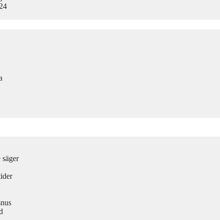
024
a
e säger
ider
snus
d