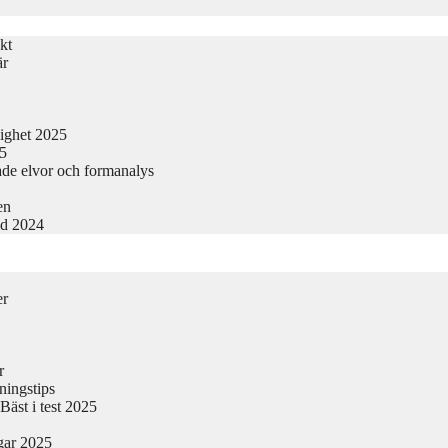
kt
är
lighet 2025
25
ade elvor och formanalys
en
nd 2024
er
r
ningstips
äst i test 2025
gar 2025