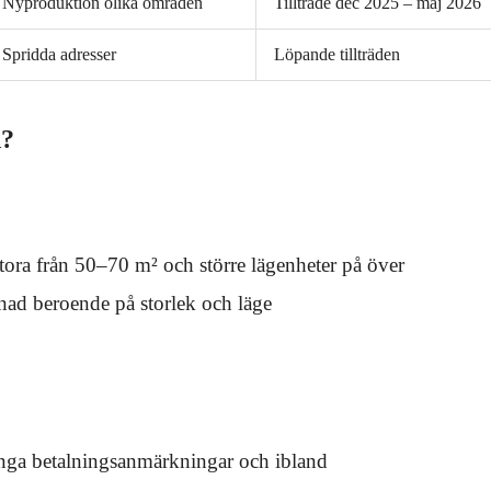
Nyproduktion olika områden
Tillträde dec 2025 – maj 2026
Spridda adresser
Löpande tillträden
d?
ra från 50–70 m² och större lägenheter på över
ånad beroende på storlek och läge
 inga betalningsanmärkningar och ibland