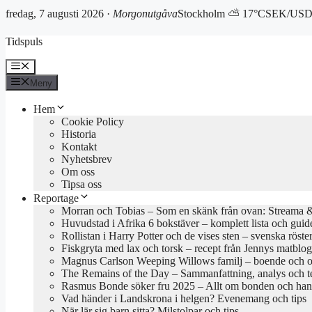
fredag, 7 augusti 2026 ·
Morgonutgåva
Stockholm ⛅ 17°C
SEK/USD 
Hoppa
Tidspuls
till
innehåll
Meny
Meny
Hem
Cookie Policy
Historia
Kontakt
Nyhetsbrev
Om oss
Tipsa oss
Reportage
Morran och Tobias – Som en skänk från ovan: Streama & 
Huvudstad i Afrika 6 bokstäver – komplett lista och guid
Rollistan i Harry Potter och de vises sten – svenska röste
Fiskgryta med lax och torsk – recept från Jennys matblo
Magnus Carlson Weeping Willows familj – boende och o
The Remains of the Day – Sammanfattning, analys och 
Rasmus Bonde söker fru 2025 – Allt om bonden och han
Vad händer i Landskrona i helgen? Evenemang och tips
När lär sig barn sitta? Milstolpar och tips