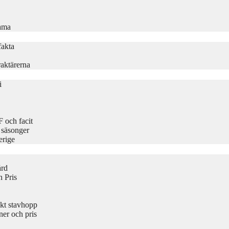
rama
fakta
aktärerna
i
 och facit
 säsonger
erige
ård
 Pris
kt stavhopp
er och pris