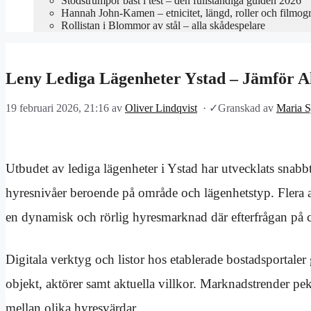
Stödstrumpor bäst i test – den fullständiga guiden 2026
Hannah John-Kamen – etnicitet, längd, roller och filmogr
Rollistan i Blommor av stål – alla skådespelare
Leny Lediga Lägenheter Ystad – Jämför A
19 februari 2026, 21:16
av
Oliver Lindqvist
·
✓
Granskad av
Maria S
Utbudet av lediga lägenheter i Ystad har utvecklats snabb
hyresnivåer beroende på område och lägenhetstyp. Flera a
en dynamisk och rörlig hyresmarknad där efterfrågan på ce
Digitala verktyg och listor hos etablerade bostadsportaler
objekt, aktörer samt aktuella villkor. Marknadstrender peka
mellan olika hyresvärdar.