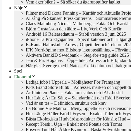
Vem äger bilen? – Så söker du ägaruppgifter lagligt
Nöje
Filmer med Dakota Fanning – Karriär och Aktuella Proje
Allsång På Skansen Presskonferens – Sommarens Premi
Claes Malmberg Nicolas Malmberg – Fakta Och Karriär
Björn Gustafsson den äldre – Liv, Verk Och Karriär
Android 16 Releasedatum – Stabil version 3 juni 2025
iPhone 13 Pro Elgiganten – Specifikationer och Tillgäng
K-Rauta Halmstad – Adress, Öppettider och Telefon 20
IFK Norrköping mot Elfsborg laguppställning – Förvänt
Aktivera BankID Swedbank – Steg-för-steg guide 2025
Jem & Fix Höganäs – Öppettider, Adress och Erbjudand
När gick Sverige med i Nato – Exakt datum och bakgru
Spel
Ekonomi
Lediga jobb i Uppsala – Möjligheter För Framgång
Kids Brand Store Butik – Adresser, märken och öppettid
Är Pluto en Planet – Fakta om status och IAU-beslut
Hur Lång Är En Säng – Standardmått och Råd i Sverige
Vad är en tes – Definition, struktur och krav
La Bonne Vie Malmö – Meny, öppettider och recensione
Hur Länge Håller Bröd i Frysen – Exakta Tider och Frys
Bästa Ekologiska Hudvårdsprodukter för Känslig Hud – B
Recept Torsk i Ugn – Enkelt med Potatis och Tomat
Frisyrer Tunt Hår Äldre Kvinnor – Bästa Volymklippnin