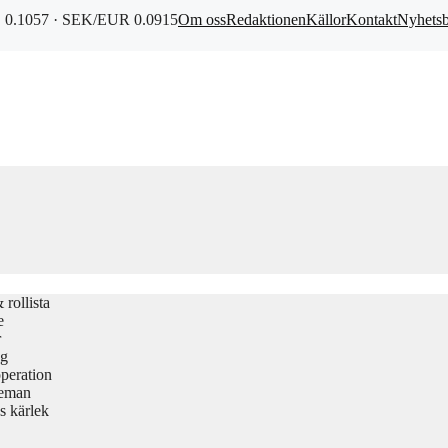
0.1057 · SEK/EUR 0.0915
Om oss
Redaktionen
Källor
Kontakt
Nyhets
rollista
e
r
gg
peration
teman
s kärlek