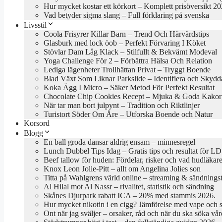
Hur mycket kostar ett körkort – Komplett prisöversikt 2
Vad betyder sigma slang – Full förklaring på svenska
Livsstil
Coola Frisyrer Killar Barn – Trend Och Hårvårdstips
Glasburk med lock öob – Perfekt Förvaring I Köket
Stövlar Dam Låg Klack – Stilfullt & Bekvämt Modeval
Yoga Challenge För 2 – Förbättra Hälsa Och Relation
Lediga lägenheter Trollhättan Privat – Tryggt Boende
Blad Växt Som Liknar Parkslide – Identifiera och Skydd
Koka Ägg I Micro – Säker Metod För Perfekt Resultat
Chocolate Chip Cookies Recept – Mjuka & Goda Kakor
När tar man bort julpynt – Tradition och Riktlinjer
Turistort Söder Om Åre – Utforska Boende och Natur
Korsord
Blogg
En ball groda dansar aldrig ensam – minnesregel
Lunch Dubbel Tips Idag – Gratis tips och resultat för LD
Beef tallow för huden: Fördelar, risker och vad hudläkar
Knox Leon Jolie-Pitt – allt om Angelina Jolies son
Titta på Wahlgrens värld online – streaming & sändningst
Al Hilal mot Al Nassr – rivalitet, statistik och sändning
Skånes Djurpark rabatt ICA – 20% med stammis 2026.
Hur mycket nikotin i en cigg? Jämförelse med vape och 
Ont när jag sväljer – orsaker, råd och när du ska söka vår