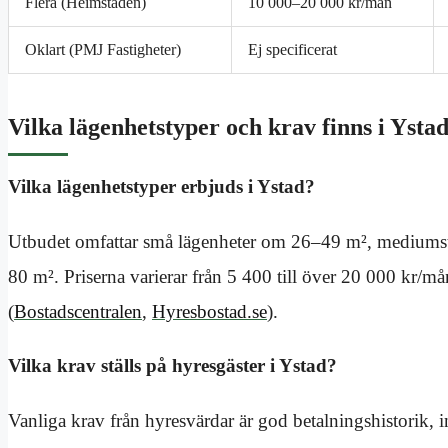
Flera (Heimstaden)
10 000–20 000 kr/mån
Oklart (PMJ Fastigheter)
Ej specificerat
Vilka lägenhetstyper och krav finns i Ysta
Vilka lägenhetstyper erbjuds i Ystad?
Utbudet omfattar små lägenheter om 26–49 m², mediumsto
80 m². Priserna varierar från 5 400 till över 20 000 kr/m
(
Bostadscentralen
,
Hyresbostad.se
).
Vilka krav ställs på hyresgäster i Ystad?
Vanliga krav från hyresvärdar är god betalningshistorik,