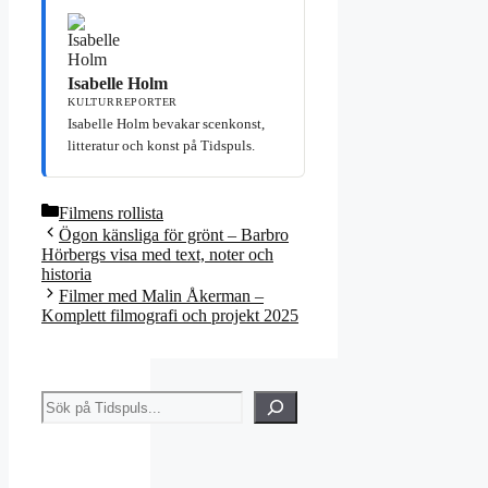
Isabelle Holm
KULTURREPORTER
Isabelle Holm bevakar scenkonst,
litteratur och konst på Tidspuls.
Kategorier
Filmens rollista
Ögon känsliga för grönt – Barbro
Hörbergs visa med text, noter och
historia
Filmer med Malin Åkerman –
Komplett filmografi och projekt 2025
Sök