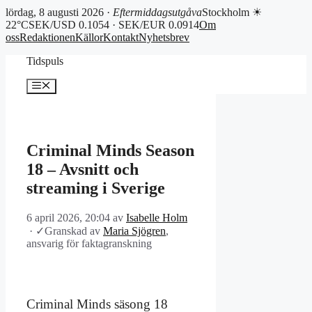
lördag, 8 augusti 2026 ·
Eftermiddagsutgåva
Stockholm ☀
22°C
SEK/USD 0.1054 · SEK/EUR 0.0914
Om
oss
Redaktionen
Källor
Kontakt
Nyhetsbrev
Hoppa
Tidspuls
till
innehåll
Meny
Criminal Minds Season
18 – Avsnitt och
streaming i Sverige
6 april 2026, 20:04
av
Isabelle Holm
·
✓
Granskad av
Maria Sjögren
,
ansvarig för faktagranskning
Criminal Minds säsong 18