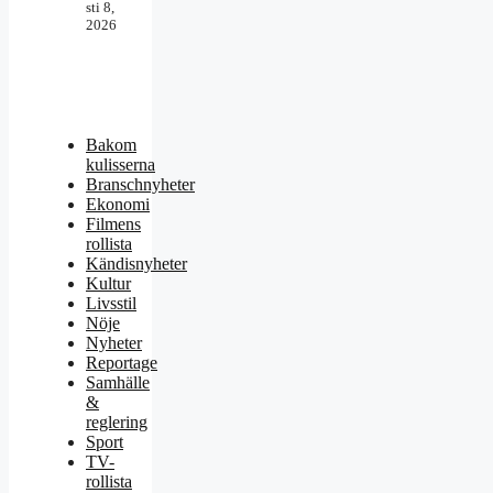
sti 8,
2026
Bakom
kulisserna
Branschnyheter
Ekonomi
Filmens
rollista
Kändisnyheter
Kultur
Livsstil
Nöje
Nyheter
Reportage
Samhälle
&
reglering
Sport
TV-
rollista