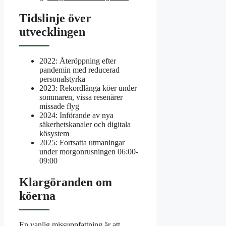
Tidslinje över
utvecklingen
2022
: Återöppning efter
pandemin med reducerad
personalstyrka
2023
: Rekordlånga köer under
sommaren, vissa resenärer
missade flyg
2024
: Införande av nya
säkerhetskanaler och digitala
kösystem
2025
: Fortsatta utmaningar
under morgonrusningen 06:00-
09:00
Klargöranden om
köerna
En vanlig missuppfattning är att