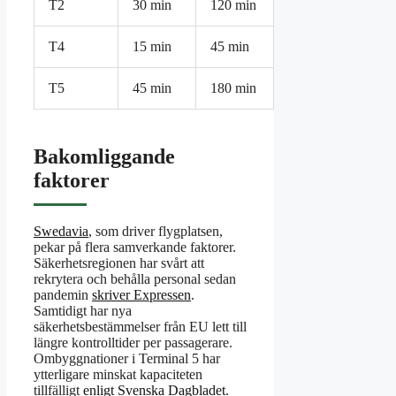
T2
30 min
120 min
T4
15 min
45 min
T5
45 min
180 min
Bakomliggande
faktorer
Swedavia
, som driver flygplatsen,
pekar på flera samverkande faktorer.
Säkerhetsregionen har svårt att
rekrytera och behålla personal sedan
pandemin
skriver Expressen
.
Samtidigt har nya
säkerhetsbestämmelser från EU lett till
längre kontrolltider per passagerare.
Ombyggnationer i Terminal 5 har
ytterligare minskat kapaciteten
tillfälligt
enligt Svenska Dagbladet
.