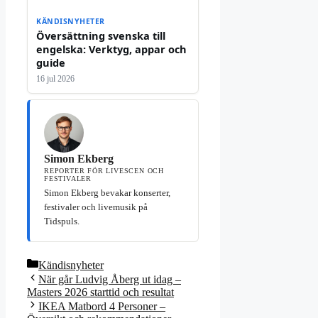
KÄNDISNYHETER
Översättning svenska till
engelska: Verktyg, appar och
guide
16 jul 2026
Simon Ekberg
REPORTER FÖR LIVESCEN OCH
FESTIVALER
Simon Ekberg bevakar konserter,
festivaler och livemusik på
Tidspuls.
Kategorier
Kändisnyheter
När går Ludvig Åberg ut idag –
Masters 2026 starttid och resultat
IKEA Matbord 4 Personer –