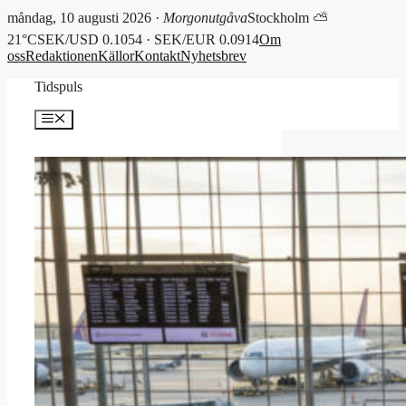
måndag, 10 augusti 2026 ·
Morgonutgåva
Stockholm ⛅
21°C
SEK/USD 0.1054 · SEK/EUR 0.0914
Om
oss
Redaktionen
Källor
Kontakt
Nyhetsbrev
Hoppa
Tidspuls
till
innehåll
Meny