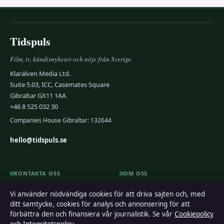
Tidspuls
Film, tv, kändisnyheter och nöje från Sverige.
Klarälven Media Ltd.
Suite 5.03, ICC, Casemates Square
Gibraltar GX11 1AA
+46 8 525 032 30
Companies House Gibraltar: 132644
hello@tidspuls.se
KONTAKTA OSS
OM OSS
Allmänt:
hello@tidspuls.se
Om oss
Vi använder nödvändiga cookies för att driva sajten och, med
ditt samtycke, cookies för analys och annonsering för att
förbättra den och finansiera vår journalistik. Se vår
Cookiepolicy
hello@tidspuls.se
Redaktionen