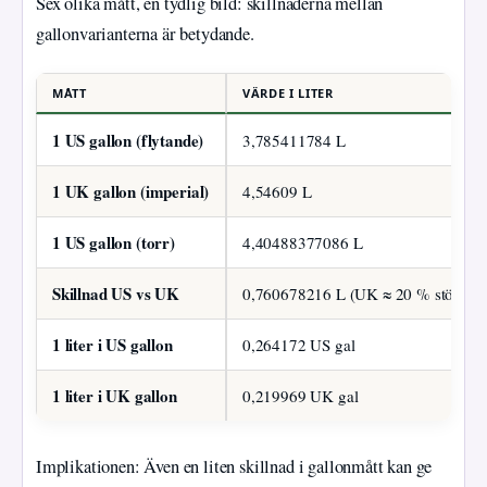
Sex olika mått, en tydlig bild: skillnaderna mellan
gallonvarianterna är betydande.
MÅTT
VÄRDE I LITER
1 US gallon (flytande)
3,785411784 L
1 UK gallon (imperial)
4,54609 L
1 US gallon (torr)
4,40488377086 L
Skillnad US vs UK
0,760678216 L (UK ≈ 20 % större)
1 liter i US gallon
0,264172 US gal
1 liter i UK gallon
0,219969 UK gal
Implikationen: Även en liten skillnad i gallonmått kan ge