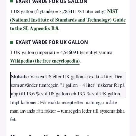
EXAKT VÄRDE FÖR US GALLON
NIST
1 US gallon (flytande) = 3,785411784 liter enligt
(National Institute of Standards and Technology) Guide
to the SI, Appendix B.8
.
EXAKT VÄRDE FÖR UK GALLON
1 UK gallon (imperial) = 4,54609 liter enligt samma
Wikipedia (the free encyclopedia)
.
Slutsats:
Varken US eller UK gallon är exakt 4 liter. Den
som använder tumregeln ”1 gallon = 4 liter” riskerar fel på
upp till 13,6 % vid US gallon och 13,7 % vid UK gallon.
Implikationen: För exakta recept eller mätningar måste
man använda rätt faktor – tumregeln leder till systematiska
fel.