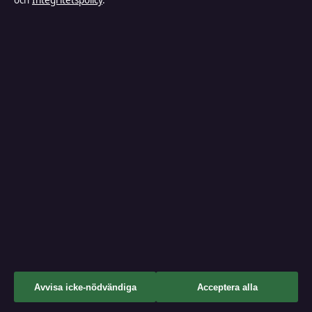
och
Integritetspolicy
.
hello@tidspuls.se
Vår historia
hello@tidspuls.se
Nyhetsbrev
+46 8 525 032 30
Tipsa oss
Kontakt
RSS-flöde
Kändisnyheter
Branschnyheter
Nöje
↑
Avvisa icke-nödvändiga
Acceptera alla
Bakom kulisserna