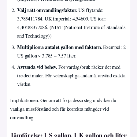
Välj rätt omvandlingsfaktor.
US flytande:
3,785411784. UK imperial: 4,54609. US torr:
4,40488377086. (NIST (National Institute of Standards
and Technology))
Multiplicera antalet gallon med faktorn.
Exempel: 2
US gallon × 3,785 = 7,57 liter.
Avrunda vid behov.
För vardagsbruk räcker det med
tre decimaler. För vetenskapliga ändamål använd exakta
värden.
Implikationen: Genom att följa dessa steg undviker du
vanliga missförstånd och får korrekta mängder vid
omvandling.
Jämförelse: US gallon, UK gallon och liter