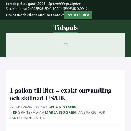
torsdag, 6 augusti 2026 ·
Eftermiddagsutgåva
Stockholm ⛅ 24°C
SEK/USD 0.1054 · SEK/EUR 0.0912
Om oss
Redaktionen
Källor
Kontakt
NYHETSBREV
Hoppa
Tidspuls
till
innehåll
MENY
1 gallon till liter – exakt omvandling
och skillnad US/UK
27 JUNI 2026, 13:27
AV
ANTON NYBERG
·
GRANSKAD AV
MARIA SJÖGREN
, ANSVARIG FÖR
✓
FAKTAGRANSKNING