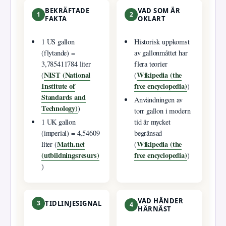
BEKRÄFTADE
VAD SOM ÄR
1
2
FAKTA
OKLART
1 US gallon
Historisk uppkomst
(flytande) =
av gallonmåttet har
3,785411784 liter
flera teorier
NIST (National
Wikipedia (the
(
(
Institute of
free encyclopedia)
)
Standards and
Användningen av
Technology)
)
torr gallon i modern
1 UK gallon
tid är mycket
(imperial) = 4,54609
begränsad
Math.net
Wikipedia (the
liter (
(
(utbildningsresurs)
free encyclopedia)
)
)
VAD HÄNDER
3
TIDLINJESIGNAL
4
HÄRNÄST