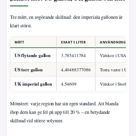
Tre mått, en avgörande skillnad: den imperiala gallonen är
klart störst.
MÅTT
EXAKT I LITER
ANVÄNDNINGSOMR
US flytande gallon
3,785411784
Vätskor i USA (bens
US torr gallon
4,40488377086
Torra varor i USA 
UK imperial gallon
4,54609
Vätskor i Storbrita
Mönstret: varje region har sin egen standard. Att blanda
ihop dem kan ge fel på upp till 20 % – en betydande
skillnad vid större volymer.