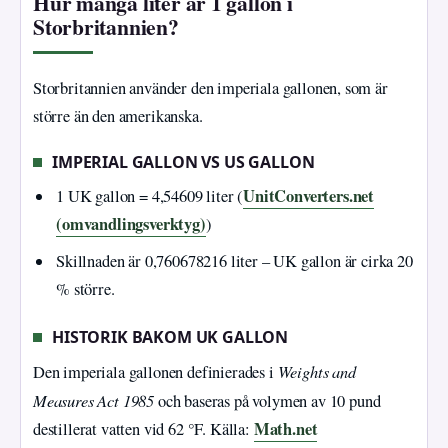
Hur många liter är 1 gallon i
Storbritannien?
Storbritannien använder den imperiala gallonen, som är
större än den amerikanska.
IMPERIAL GALLON VS US GALLON
UnitConverters.net
1 UK gallon = 4,54609 liter (
(omvandlingsverktyg)
)
Skillnaden är 0,760678216 liter – UK gallon är cirka 20
% större.
HISTORIK BAKOM UK GALLON
Weights and
Den imperiala gallonen definierades i
Measures Act 1985
och baseras på volymen av 10 pund
Math.net
destillerat vatten vid 62 °F. Källa: