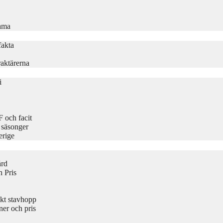
rama
fakta
aktärerna
i
 och facit
 säsonger
erige
ård
 Pris
kt stavhopp
er och pris