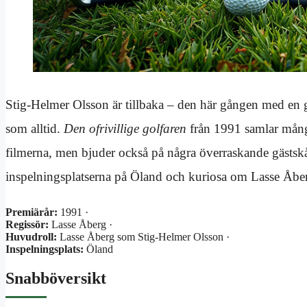
Stig-Helmer Olsson är tillbaka – den här gången med en g
som alltid.
Den ofrivillige golfaren
från 1991 samlar många
filmerna, men bjuder också på några överraskande gästskåd
inspelningsplatserna på Öland och kuriosa om Lasse Åbergs
Premiärår:
1991 ·
Regissör:
Lasse Åberg ·
Huvudroll:
Lasse Åberg som Stig-Helmer Olsson ·
Inspelningsplats:
Öland
Snabböversikt