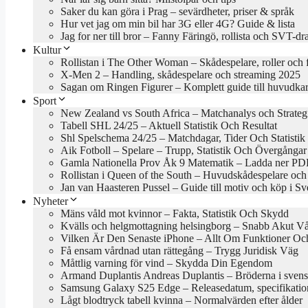
Saker du kan göra i Prag – sevärdheter, priser & språk
Hur vet jag om min bil har 3G eller 4G? Guide & lista
Jag for ner till bror – Fanny Färingö, rollista och SVT-d
Kultur
Rollistan i The Other Woman – Skådespelare, roller och 
X-Men 2 – Handling, skådespelare och streaming 2025
Sagan om Ringen Figurer – Komplett guide till huvudkar
Sport
New Zealand vs South Africa – Matchanalys och Strateg
Tabell SHL 24/25 – Aktuell Statistik Och Resultat
Shl Spelschema 24/25 – Matchdagar, Tider Och Statistik
Aik Fotboll – Spelare – Trupp, Statistik Och Övergångar
Gamla Nationella Prov Åk 9 Matematik – Ladda ner PDF
Rollistan i Queen of the South – Huvudskådespelare och
Jan van Haasteren Pussel – Guide till motiv och köp i Sv
Nyheter
Mäns våld mot kvinnor – Fakta, Statistik Och Skydd
Kvälls och helgmottagning helsingborg – Snabb Akut V
Vilken Är Den Senaste iPhone – Allt Om Funktioner Och
Få ensam vårdnad utan rättegång – Trygg Juridisk Väg
Måttlig varning för vind – Skydda Din Egendom
Armand Duplantis Andreas Duplantis – Bröderna i svens
Samsung Galaxy S25 Edge – Releasedatum, specifikation
Lågt blodtryck tabell kvinna – Normalvärden efter ålder