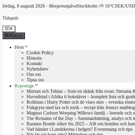
lördag, 8 augusti 2026 ·
Morgonutgåva
Stockholm ⛅ 16°C
SEK/USD 
Hoppa
Tidspuls
till
innehåll
Meny
Meny
Hem
Cookie Policy
Historia
Kontakt
Nyhetsbrev
Om oss
Tipsa oss
Reportage
Morran och Tobias – Som en skänk från ovan: Streama & 
Huvudstad i Afrika 6 bokstäver – komplett lista och guid
Rollistan i Harry Potter och de vises sten – svenska röste
Fiskgryta med lax och torsk – recept från Jennys matblo
Magnus Carlson Weeping Willows familj – boende och o
The Remains of the Day – Sammanfattning, analys och 
Rasmus Bonde söker fru 2025 – Allt om bonden och han
Vad händer i Landskrona i helgen? Evenemang och tips
När lär sig barn sitta? Milstolpar och tips