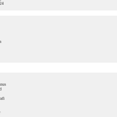
024
a
snus
d
afi
r