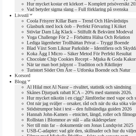
Hur mycket kostar ett körkort – Komplett prisöversikt 2
Vad betyder sigma slang – Full förklaring på svenska
Livsstil
Coola Frisyrer Killar Barn – Trend Och Hårvårdstips
Glasburk med lock öob – Perfekt Förvaring I Köket
Stövlar Dam Låg Klack – Stilfullt & Bekvämt Modeval
Yoga Challenge För 2 – Förbättra Hälsa Och Relation
Lediga lägenheter Trollhättan Privat – Tryggt Boende
Blad Växt Som Liknar Parkslide – Identifiera och Skydd
Koka Ägg I Micro – Säker Metod För Perfekt Resultat
Chocolate Chip Cookies Recept – Mjuka & Goda Kakor
När tar man bort julpynt – Tradition och Riktlinjer
Turistort Söder Om Åre – Utforska Boende och Natur
Korsord
Blogg
Al Hilal mot Al Nassr – rivalitet, statistik och sändning
Skånes Djurpark rabatt ICA – 20% med stammis 2026.
Hur mycket nikotin i en cigg? Jämförelse med vape och 
Ont när jag sväljer – orsaker, råd och när du ska söka vår
Stödstrumpor bäst i test – den fullständiga guiden 2026
Hannah John-Kamen – etnicitet, längd, roller och filmogr
Rollistan i Blommor av stål – alla skådespelare
Ner till min far – dokumentär om Jonas Lundqvist 2025
USB-C-adapter: vad gör den, skillnader och hur du välje