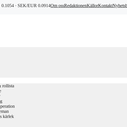
0.1054 · SEK/EUR 0.0914
Om oss
Redaktionen
Källor
Kontakt
Nyhets
rollista
e
r
gg
peration
teman
s kärlek