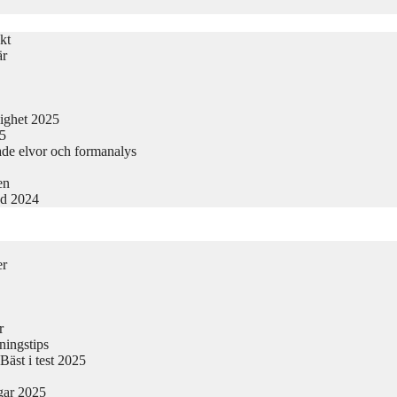
kt
är
lighet 2025
25
ade elvor och formanalys
en
nd 2024
er
r
ningstips
äst i test 2025
gar 2025