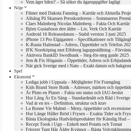
Vem äger bilen? – Så söker du ägaruppgifter lagligt
Nöje
Filmer med Dakota Fanning – Karriär och Aktuella Proje
Allsång På Skansen Presskonferens – Sommarens Premi
Claes Malmberg Nicolas Malmberg – Fakta Och Karriär
Björn Gustafsson den äldre – Liv, Verk Och Karriär
Android 16 Releasedatum – Stabil version 3 juni 2025
iPhone 13 Pro Elgiganten – Specifikationer och Tillgäng
K-Rauta Halmstad – Adress, Öppettider och Telefon 20
IFK Norrköping mot Elfsborg laguppställning – Förvänt
Aktivera BankID Swedbank – Steg-för-steg guide 2025
Jem & Fix Höganäs – Öppettider, Adress och Erbjudand
När gick Sverige med i Nato – Exakt datum och bakgru
Spel
Ekonomi
Lediga jobb i Uppsala – Möjligheter För Framgång
Kids Brand Store Butik – Adresser, märken och öppettid
Är Pluto en Planet – Fakta om status och IAU-beslut
Hur Lång Är En Säng – Standardmått och Råd i Sverige
Vad är en tes – Definition, struktur och krav
La Bonne Vie Malmö – Meny, öppettider och recensione
Hur Länge Håller Bröd i Frysen – Exakta Tider och Frys
Bästa Ekologiska Hudvårdsprodukter för Känslig Hud – B
Recept Torsk i Ugn – Enkelt med Potatis och Tomat
Frisyrer Tunt Hår Äldre Kvinnor – Bästa Volymklippnin