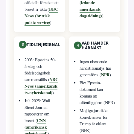
(ledande
officiellt förnekat att
BBC
amerikansk
brevet är äkta (
News (brittisk
dagstidning)
)
public service)
)
VAD HÄNDER
3
TIDLINJESIGNAL
4
HÄRNÄST
2003: Epsteins 50-
Ingen oberoende
årsdag och
handstilsanalys har
födelsedagsbok
NPR
genomförts (
)
NBC
sammanställs (
Fler Epstein-
News (amerikansk
dokument kan
tv-nyhetskanal)
)
komma att
Juli 2025: Wall
offentliggöras (NPR)
Street Journal
Möjliga juridiska
rapporterar om
konsekvenser för
CNN
brevet (
Trump är oklara
(amerikansk
(NPR)
nyhetskanal)
)