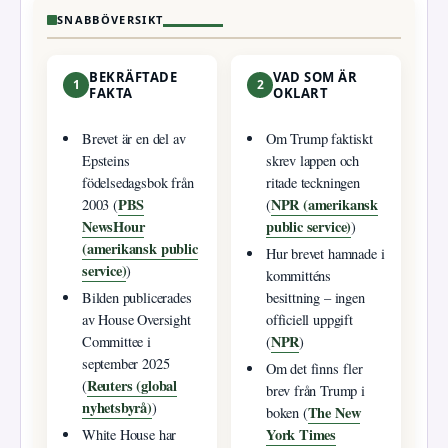
SNABBÖVERSIKT
BEKRÄFTADE
VAD SOM ÄR
1
2
FAKTA
OKLART
Brevet är en del av
Om Trump faktiskt
Epsteins
skrev lappen och
födelsedagsbok från
ritade teckningen
PBS
NPR (amerikansk
2003 (
(
NewsHour
public service)
)
(amerikansk public
Hur brevet hamnade i
service)
)
kommitténs
Bilden publicerades
besittning – ingen
av House Oversight
officiell uppgift
NPR
Committee i
(
)
september 2025
Om det finns fler
Reuters (global
(
brev från Trump i
nyhetsbyrå)
)
The New
boken (
York Times
White House har