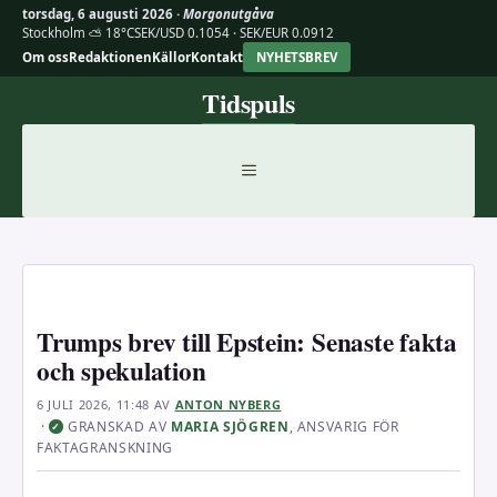
torsdag, 6 augusti 2026 ·
Morgonutgåva
Stockholm ⛅ 18°C
SEK/USD 0.1054 · SEK/EUR 0.0912
Om oss
Redaktionen
Källor
Kontakt
NYHETSBREV
Hoppa
Tidspuls
till
innehåll
MENY
Trumps brev till Epstein: Senaste fakta
och spekulation
6 JULI 2026, 11:48
AV
ANTON NYBERG
·
GRANSKAD AV
MARIA SJÖGREN
, ANSVARIG FÖR
✓
FAKTAGRANSKNING