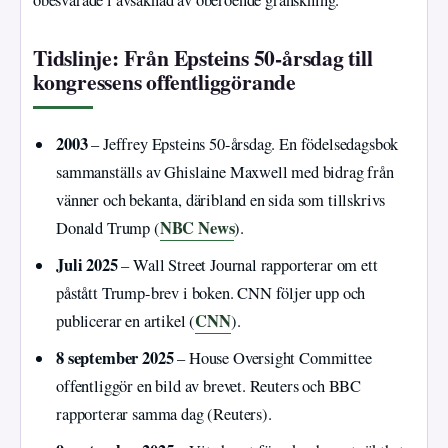
obesvarade i avsaknad av oberoende granskning.
Tidslinje: Från Epsteins 50-årsdag till
kongressens offentliggörande
2003
– Jeffrey Epsteins 50-årsdag. En födelsedagsbok
sammanställs av Ghislaine Maxwell med bidrag från
vänner och bekanta, däribland en sida som tillskrivs
NBC News
Donald Trump (
).
Juli 2025
– Wall Street Journal rapporterar om ett
påstått Trump-brev i boken. CNN följer upp och
CNN
publicerar en artikel (
).
8 september 2025
– House Oversight Committee
offentliggör en bild av brevet. Reuters och BBC
rapporterar samma dag (Reuters).