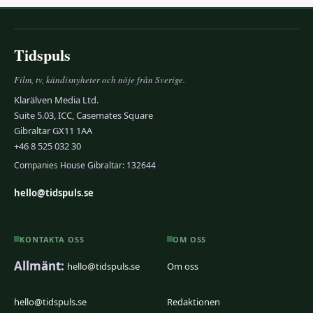
Tidspuls
Film, tv, kändisnyheter och nöje från Sverige.
Klarälven Media Ltd.
Suite 5.03, ICC, Casemates Square
Gibraltar GX11 1AA
+46 8 525 032 30
Companies House Gibraltar: 132644
hello@tidspuls.se
KONTAKTA OSS
OM OSS
Allmänt:
hello@tidspuls.se
Om oss
hello@tidspuls.se
Redaktionen