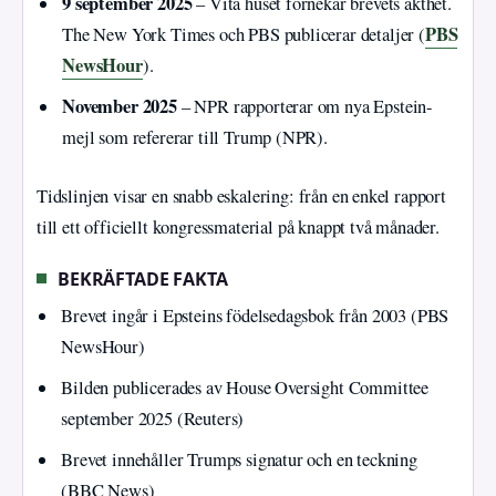
9 september 2025
– Vita huset förnekar brevets äkthet.
PBS
The New York Times och PBS publicerar detaljer (
NewsHour
).
November 2025
– NPR rapporterar om nya Epstein-
mejl som refererar till Trump (NPR).
Tidslinjen visar en snabb eskalering: från en enkel rapport
till ett officiellt kongressmaterial på knappt två månader.
BEKRÄFTADE FAKTA
Brevet ingår i Epsteins födelsedagsbok från 2003 (PBS
NewsHour)
Bilden publicerades av House Oversight Committee
september 2025 (Reuters)
Brevet innehåller Trumps signatur och en teckning
(BBC News)