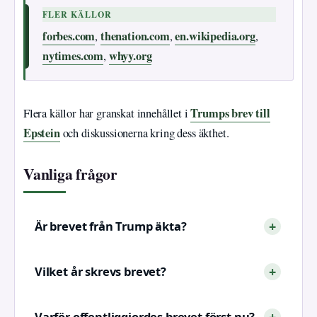
FLER KÄLLOR
forbes.com
thenation.com
en.wikipedia.org
,
,
,
nytimes.com
whyy.org
,
Trumps brev till
Flera källor har granskat innehållet i
Epstein
och diskussionerna kring dess äkthet.
Vanliga frågor
Är brevet från Trump äkta?
Vilket år skrevs brevet?
Varför offentliggjordes brevet först nu?