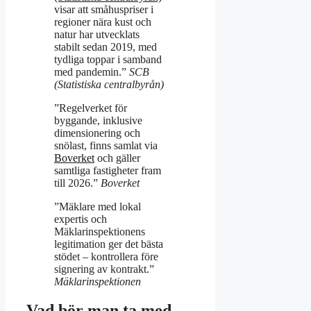
visar att småhuspriser i
regioner nära kust och
natur har utvecklats
stabilt sedan 2019, med
tydliga toppar i samband
med pandemin.”
SCB
(Statistiska centralbyrån)
”Regelverket för
byggande, inklusive
dimensionering och
snölast, finns samlat via
Boverket
och gäller
samtliga fastigheter fram
till 2026.”
Boverket
”Mäklare med lokal
expertis och
Mäklarinspektionens
legitimation ger det bästa
stödet – kontrollera före
signering av kontrakt.”
Mäklarinspektionen
Vad bör man ta med