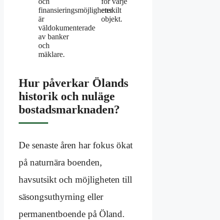
och
för varje
finansieringsmöjligheter
enskilt
är
objekt.
väldokumenterade
av banker
och
mäklare.
Hur påverkar Ölands
historik och nuläge
bostadsmarknaden?
De senaste åren har fokus ökat
på naturnära boenden,
havsutsikt och möjligheten till
säsongsuthyrning eller
permanentboende på Öland.