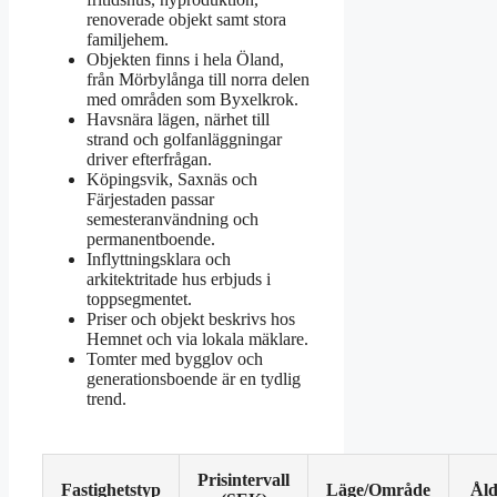
renoverade objekt samt stora
familjehem.
Objekten finns i hela Öland,
från Mörbylånga till norra delen
med områden som Byxelkrok.
Havsnära lägen, närhet till
strand och golfanläggningar
driver efterfrågan.
Köpingsvik, Saxnäs och
Färjestaden passar
semesteranvändning och
permanentboende.
Inflyttningsklara och
arkitektritade hus erbjuds i
toppsegmentet.
Priser och objekt beskrivs hos
Hemnet och via lokala mäklare.
Tomter med bygglov och
generationsboende är en tydlig
trend.
Prisintervall
Fastighetstyp
Läge/Område
Åld