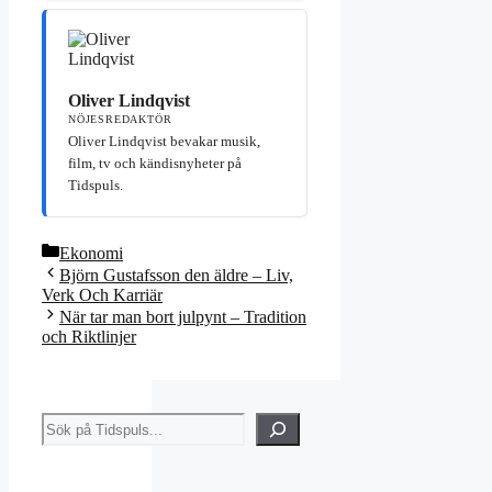
Oliver Lindqvist
NÖJESREDAKTÖR
Oliver Lindqvist bevakar musik,
film, tv och kändisnyheter på
Tidspuls.
Kategorier
Ekonomi
Björn Gustafsson den äldre – Liv,
Verk Och Karriär
När tar man bort julpynt – Tradition
och Riktlinjer
Sök