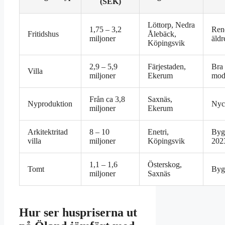
(SEK)
Löttorp, Nedra
1,75 – 3,2
Ren
Fritidshus
Ålebäck,
miljoner
äldr
Köpingsvik
2,9 – 5,9
Färjestaden,
Bra 
Villa
miljoner
Ekerum
mod
Från ca 3,8
Saxnäs,
Nyproduktion
Nyck
miljoner
Ekerum
Arkitektritad
8 – 10
Enetri,
Byg
villa
miljoner
Köpingsvik
202
1,1 – 1,6
Österskog,
Tomt
Bygg
miljoner
Saxnäs
Hur ser huspriserna ut