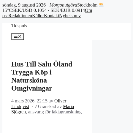
söndag, 9 augusti 2026 ·
Morgonutgåva
Stockholm
15°C
SEK/USD 0.1054 · SEK/EUR 0.0914
Om
oss
Redaktionen
Källor
Kontakt
Nyhetsbrev
Hoppa
Tidspuls
till
innehåll
Meny
Hus Till Salu Öland –
Trygga Köp i
Natursköna
Omgivningar
4 mars 2026, 22:15
av
Oliver
Lindqvist
·
✓
Granskad av
Maria
Sjögren
, ansvarig för faktagranskning