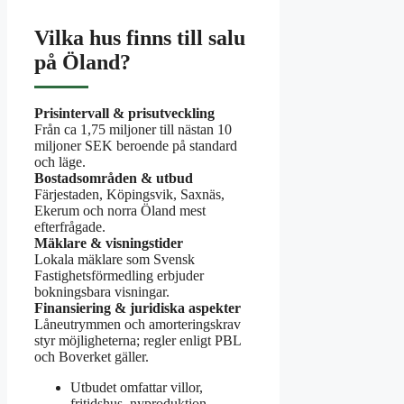
Vilka hus finns till salu
på Öland?
Prisintervall & prisutveckling
Från ca 1,75 miljoner till nästan 10
miljoner SEK beroende på standard
och läge.
Bostadsområden & utbud
Färjestaden, Köpingsvik, Saxnäs,
Ekerum och norra Öland mest
efterfrågade.
Mäklare & visningstider
Lokala mäklare som Svensk
Fastighetsförmedling erbjuder
bokningsbara visningar.
Finansiering & juridiska aspekter
Låneutrymmen och amorteringskrav
styr möjligheterna; regler enligt PBL
och Boverket gäller.
Utbudet omfattar villor,
fritidshus, nyproduktion,