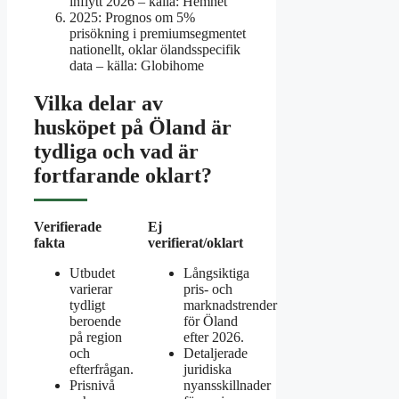
inflytt 2026 – källa: Hemnet
2025
: Prognos om 5%
prisökning i premiumsegmentet
nationellt, oklar ölandsspecifik
data – källa: Globihome
Vilka delar av
husköpet på Öland är
tydliga och vad är
fortfarande oklart?
Verifierade
Ej
fakta
verifierat/oklart
Utbudet
Långsiktiga
varierar
pris- och
tydligt
marknadstrender
beroende
för Öland
på region
efter 2026.
och
Detaljerade
efterfrågan.
juridiska
Prisnivå
nyansskillnader