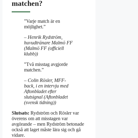
matchen?
”Varje match är en
möjlighet.”
– Henrik Rydström,
huvudtränare Malmö FF
(Malmö FF (officiell
klubb))
”Två misstag avgjorde
matchen.”
– Colin Rösler, MFF-
back, i en intervju med
Aftonbladet efter
slutsignal (Aftonbladet
(svensk tidning))
Slutsats:
Rydström och Rösler var
överens om att misstagen var
avgörande – men Rydström betonade
också att laget måste lära sig och gå
vidare.