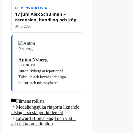
FILMENS ROLLISTA
17 juni Alex Schulman –
recension, handling och köp
30 jul 2026
Anton Nyberg
REPORTER
Anton Nyberg är reporter på
Tidspuls och bevakar dagliga
kultur- och nöjesnyheter.
Kategorier
Filmens rollista
Medaljongsjuka ringorm liknande
utslag – så skiljer du dem åt
Edward Bloms längd och vikt –
alla fakta om adoption