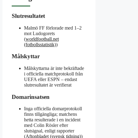
Slutresultatet
Malmö FF förlorade med 1–2
mot Ludogorets
(
worldfootball.net
(fotbollsstatistik)
)
Målskyttar
Målskyttarna är inte bekräftade
i officiella matchprotokoll från
UEFA eller ESPN – endast
slutresultatet är verifierat
Domarinsatsen
Inga officiella domarprotokoll
finns tillgängliga; matchens
hetta resulterade i en incident
med Colin Rösler efter
slutsignal, enligt rapporter
(
Aftonbladet (svensk tidning)
)