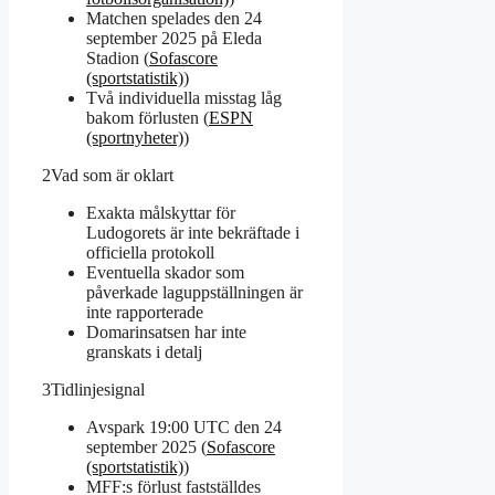
Matchen spelades den 24
september 2025 på Eleda
Stadion (
Sofascore
(sportstatistik)
)
Två individuella misstag låg
bakom förlusten (
ESPN
(sportnyheter)
)
2
Vad som är oklart
Exakta målskyttar för
Ludogorets är inte bekräftade i
officiella protokoll
Eventuella skador som
påverkade laguppställningen är
inte rapporterade
Domarinsatsen har inte
granskats i detalj
3
Tidlinjesignal
Avspark 19:00 UTC den 24
september 2025 (
Sofascore
(sportstatistik)
)
MFF:s förlust fastställdes