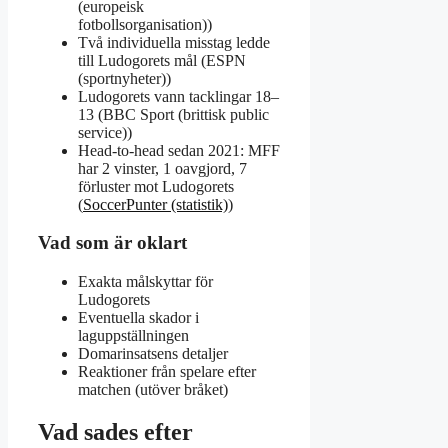
(europeisk
fotbollsorganisation))
Två individuella misstag ledde
till Ludogorets mål (ESPN
(sportnyheter))
Ludogorets vann tacklingar 18–
13 (BBC Sport (brittisk public
service))
Head-to-head sedan 2021: MFF
har 2 vinster, 1 oavgjord, 7
förluster mot Ludogorets
(
SoccerPunter (statistik)
)
Vad som är oklart
Exakta målskyttar för
Ludogorets
Eventuella skador i
laguppställningen
Domarinsatsens detaljer
Reaktioner från spelare efter
matchen (utöver bråket)
Vad sades efter