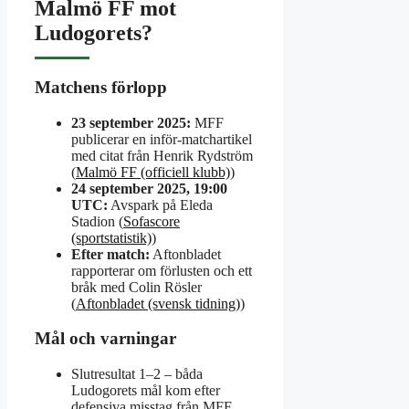
Malmö FF mot
Ludogorets?
Matchens förlopp
23 september 2025:
MFF
publicerar en inför-matchartikel
med citat från Henrik Rydström
(
Malmö FF (officiell klubb)
)
24 september 2025, 19:00
UTC:
Avspark på Eleda
Stadion (
Sofascore
(sportstatistik)
)
Efter match:
Aftonbladet
rapporterar om förlusten och ett
bråk med Colin Rösler
(
Aftonbladet (svensk tidning)
)
Mål och varningar
Slutresultat 1–2 – båda
Ludogorets mål kom efter
defensiva misstag från MFF