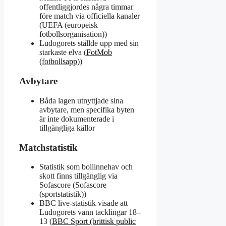
offentliggjordes några timmar
före match via officiella kanaler
(UEFA (europeisk
fotbollsorganisation))
Ludogorets ställde upp med sin
starkaste elva (
FotMob
(fotbollsapp)
)
Avbytare
Båda lagen utnyttjade sina
avbytare, men specifika byten
är inte dokumenterade i
tillgängliga källor
Matchstatistik
Statistik som bollinnehav och
skott finns tillgänglig via
Sofascore (Sofascore
(sportstatistik))
BBC live-statistik visade att
Ludogorets vann tacklingar 18–
13 (
BBC Sport (brittisk public