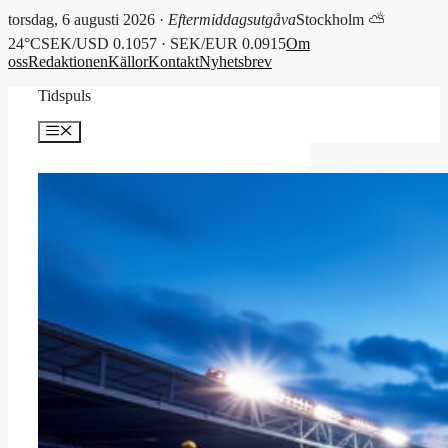
torsdag, 6 augusti 2026 ·
Eftermiddagsutgåva
Stockholm ⛅
24°C
SEK/USD 0.1057 · SEK/EUR 0.0915
Om
oss
Redaktionen
Källor
Kontakt
Nyhetsbrev
Hoppa
Tidspuls
till
innehåll
Meny