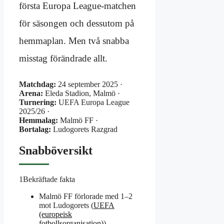
första Europa League-matchen
för säsongen och dessutom på
hemmaplan. Men två snabba
misstag förändrade allt.
Matchdag:
24 september 2025 ·
Arena:
Eleda Stadion, Malmö ·
Turnering:
UEFA Europa League
2025/26 ·
Hemmalag:
Malmö FF ·
Bortalag:
Ludogorets Razgrad
Snabböversikt
1
Bekräftade fakta
Malmö FF förlorade med 1–2
mot Ludogorets (
UEFA
(europeisk
fotbollsorganisation)
)