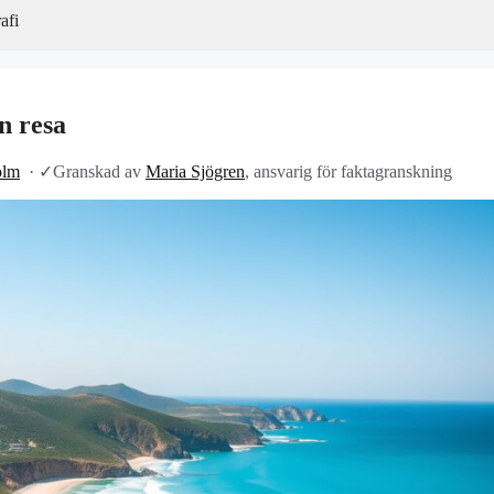
afi
n resa
olm
·
✓
Granskad av
Maria Sjögren
, ansvarig för faktagranskning