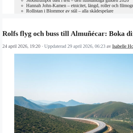
Stödstrumpor bäst i test – den fullständiga guiden 2026
Hannah John-Kamen – etnicitet, längd, roller och filmogr
Rollistan i Blommor av stål – alla skådespelare
Rolfs flyg och buss till Almuñécar: Boka di
24 april 2026, 19:20
· Uppdaterad
29 april 2026, 06:23
av
Isabelle H