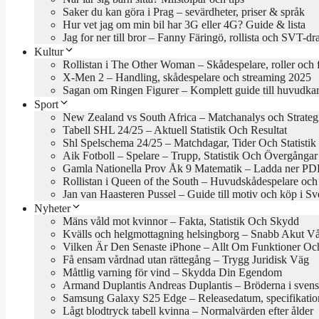
Saker du kan göra i Prag – sevärdheter, priser & språk
Hur vet jag om min bil har 3G eller 4G? Guide & lista
Jag for ner till bror – Fanny Färingö, rollista och SVT-d
Kultur
Rollistan i The Other Woman – Skådespelare, roller och 
X-Men 2 – Handling, skådespelare och streaming 2025
Sagan om Ringen Figurer – Komplett guide till huvudkar
Sport
New Zealand vs South Africa – Matchanalys och Strateg
Tabell SHL 24/25 – Aktuell Statistik Och Resultat
Shl Spelschema 24/25 – Matchdagar, Tider Och Statistik
Aik Fotboll – Spelare – Trupp, Statistik Och Övergångar
Gamla Nationella Prov Åk 9 Matematik – Ladda ner PDF
Rollistan i Queen of the South – Huvudskådespelare och
Jan van Haasteren Pussel – Guide till motiv och köp i Sv
Nyheter
Mäns våld mot kvinnor – Fakta, Statistik Och Skydd
Kvälls och helgmottagning helsingborg – Snabb Akut V
Vilken Är Den Senaste iPhone – Allt Om Funktioner Och
Få ensam vårdnad utan rättegång – Trygg Juridisk Väg
Måttlig varning för vind – Skydda Din Egendom
Armand Duplantis Andreas Duplantis – Bröderna i svens
Samsung Galaxy S25 Edge – Releasedatum, specifikation
Lågt blodtryck tabell kvinna – Normalvärden efter ålder