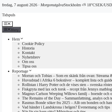
fredag, 7 augusti 2026 ·
Morgonutgåva
Stockholm ⛅ 18°C
SEK/USD 
Hoppa
Tidspuls
till
innehåll
Meny
Meny
Hem
Cookie Policy
Historia
Kontakt
Nyhetsbrev
Om oss
Tipsa oss
Reportage
Morran och Tobias – Som en skänk från ovan: Streama & 
Huvudstad i Afrika 6 bokstäver – komplett lista och guid
Rollistan i Harry Potter och de vises sten – svenska röste
Fiskgryta med lax och torsk – recept från Jennys matblo
Magnus Carlson Weeping Willows familj – boende och o
The Remains of the Day – Sammanfattning, analys och 
Rasmus Bonde söker fru 2025 – Allt om bonden och han
Vad händer i Landskrona i helgen? Evenemang och tips
När lär sig barn sitta? Milstolpar och tips