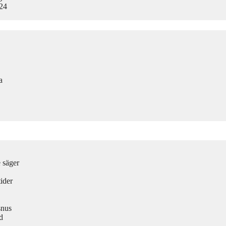
024
a
e säger
ider
snus
d