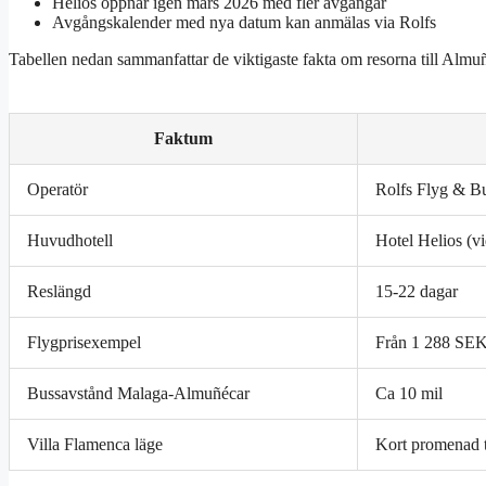
Helios öppnar igen mars 2026 med fler avgångar
Avgångskalender med nya datum kan anmälas via Rolfs
Tabellen nedan sammanfattar de viktigaste fakta om resorna till Almu
Faktum
Operatör
Rolfs Flyg & Bu
Huvudhotell
Hotel Helios (v
Reslängd
15-22 dagar
Flygprisexempel
Från 1 288 SE
Bussavstånd Malaga-Almuñécar
Ca 10 mil
Villa Flamenca läge
Kort promenad t