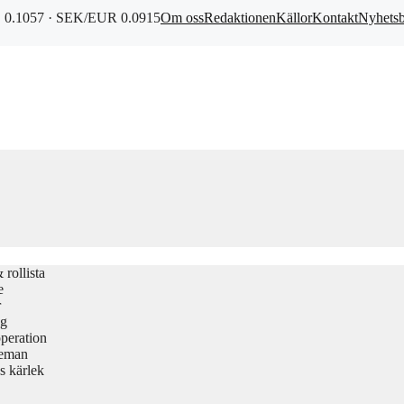
0.1057 · SEK/EUR 0.0915
Om oss
Redaktionen
Källor
Kontakt
Nyhets
rollista
e
r
gg
peration
teman
s kärlek