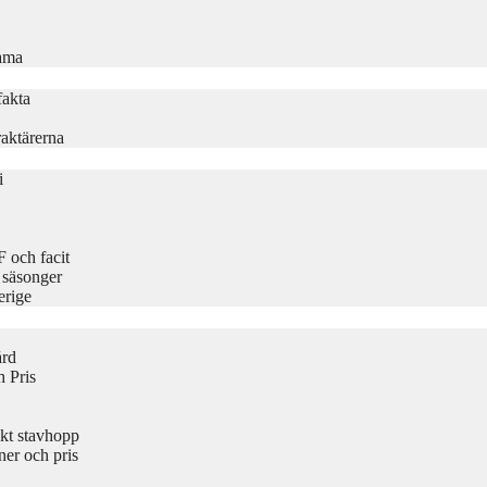
rama
fakta
aktärerna
i
 och facit
 säsonger
erige
ård
 Pris
kt stavhopp
er och pris