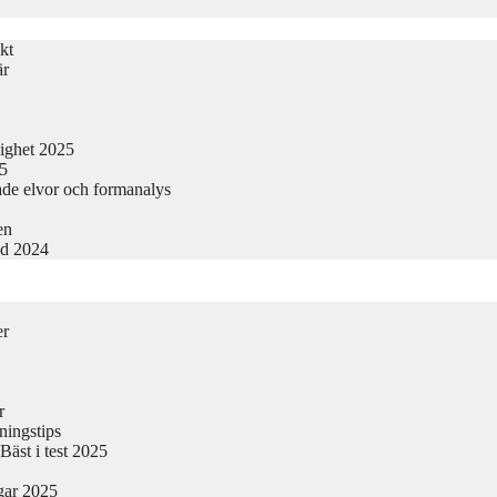
kt
är
lighet 2025
25
ade elvor och formanalys
en
nd 2024
er
r
ningstips
äst i test 2025
gar 2025