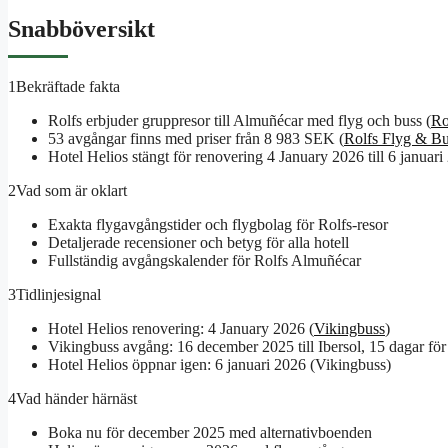
Snabböversikt
1
Bekräftade fakta
Rolfs erbjuder gruppresor till Almuñécar med flyg och buss (
Ro
53 avgångar finns med priser från 8 983 SEK (
Rolfs Flyg & Bu
Hotel Helios stängt för renovering 4 January 2026 till 6 januari
2
Vad som är oklart
Exakta flygavgångstider och flygbolag för Rolfs-resor
Detaljerade recensioner och betyg för alla hotell
Fullständig avgångskalender för Rolfs Almuñécar
3
Tidlinjesignal
Hotel Helios renovering: 4 January 2026 (
Vikingbuss
)
Vikingbuss avgång: 16 december 2025 till Ibersol, 15 dagar fö
Hotel Helios öppnar igen: 6 januari 2026 (Vikingbuss)
4
Vad händer härnäst
Boka nu för december 2025 med alternativboenden