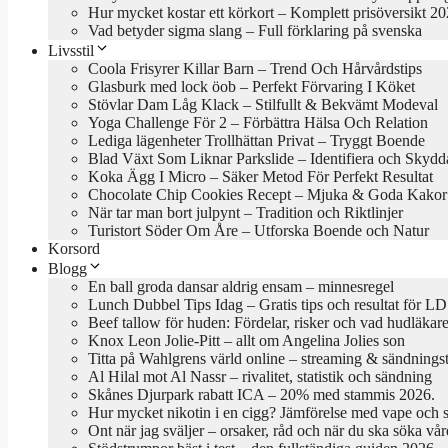
Hur mycket kostar ett körkort – Komplett prisöversikt 2
Vad betyder sigma slang – Full förklaring på svenska
Livsstil
Coola Frisyrer Killar Barn – Trend Och Hårvårdstips
Glasburk med lock öob – Perfekt Förvaring I Köket
Stövlar Dam Låg Klack – Stilfullt & Bekvämt Modeval
Yoga Challenge För 2 – Förbättra Hälsa Och Relation
Lediga lägenheter Trollhättan Privat – Tryggt Boende
Blad Växt Som Liknar Parkslide – Identifiera och Skydd
Koka Ägg I Micro – Säker Metod För Perfekt Resultat
Chocolate Chip Cookies Recept – Mjuka & Goda Kakor
När tar man bort julpynt – Tradition och Riktlinjer
Turistort Söder Om Åre – Utforska Boende och Natur
Korsord
Blogg
En ball groda dansar aldrig ensam – minnesregel
Lunch Dubbel Tips Idag – Gratis tips och resultat för LD
Beef tallow för huden: Fördelar, risker och vad hudläkar
Knox Leon Jolie-Pitt – allt om Angelina Jolies son
Titta på Wahlgrens värld online – streaming & sändningst
Al Hilal mot Al Nassr – rivalitet, statistik och sändning
Skånes Djurpark rabatt ICA – 20% med stammis 2026.
Hur mycket nikotin i en cigg? Jämförelse med vape och 
Ont när jag sväljer – orsaker, råd och när du ska söka vår