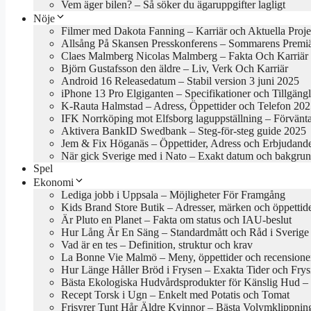
Vem äger bilen? – Så söker du ägaruppgifter lagligt
Nöje
Filmer med Dakota Fanning – Karriär och Aktuella Proje
Allsång På Skansen Presskonferens – Sommarens Premi
Claes Malmberg Nicolas Malmberg – Fakta Och Karriär
Björn Gustafsson den äldre – Liv, Verk Och Karriär
Android 16 Releasedatum – Stabil version 3 juni 2025
iPhone 13 Pro Elgiganten – Specifikationer och Tillgäng
K-Rauta Halmstad – Adress, Öppettider och Telefon 20
IFK Norrköping mot Elfsborg laguppställning – Förvänt
Aktivera BankID Swedbank – Steg-för-steg guide 2025
Jem & Fix Höganäs – Öppettider, Adress och Erbjudand
När gick Sverige med i Nato – Exakt datum och bakgru
Spel
Ekonomi
Lediga jobb i Uppsala – Möjligheter För Framgång
Kids Brand Store Butik – Adresser, märken och öppettid
Är Pluto en Planet – Fakta om status och IAU-beslut
Hur Lång Är En Säng – Standardmått och Råd i Sverige
Vad är en tes – Definition, struktur och krav
La Bonne Vie Malmö – Meny, öppettider och recensione
Hur Länge Håller Bröd i Frysen – Exakta Tider och Frys
Bästa Ekologiska Hudvårdsprodukter för Känslig Hud – B
Recept Torsk i Ugn – Enkelt med Potatis och Tomat
Frisyrer Tunt Hår Äldre Kvinnor – Bästa Volymklippnin