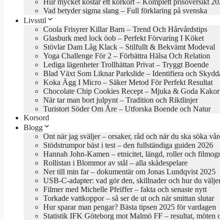
Hur mycket kostar ett körkort – Komplett prisöversikt 2
Vad betyder sigma slang – Full förklaring på svenska
Livsstil
Coola Frisyrer Killar Barn – Trend Och Hårvårdstips
Glasburk med lock öob – Perfekt Förvaring I Köket
Stövlar Dam Låg Klack – Stilfullt & Bekvämt Modeval
Yoga Challenge För 2 – Förbättra Hälsa Och Relation
Lediga lägenheter Trollhättan Privat – Tryggt Boende
Blad Växt Som Liknar Parkslide – Identifiera och Skydd
Koka Ägg I Micro – Säker Metod För Perfekt Resultat
Chocolate Chip Cookies Recept – Mjuka & Goda Kakor
När tar man bort julpynt – Tradition och Riktlinjer
Turistort Söder Om Åre – Utforska Boende och Natur
Korsord
Blogg
Ont när jag sväljer – orsaker, råd och när du ska söka vår
Stödstrumpor bäst i test – den fullständiga guiden 2026
Hannah John-Kamen – etnicitet, längd, roller och filmogr
Rollistan i Blommor av stål – alla skådespelare
Ner till min far – dokumentär om Jonas Lundqvist 2025
USB-C-adapter: vad gör den, skillnader och hur du välje
Filmer med Michelle Pfeiffer – fakta och senaste nytt
Torkade vattkoppor – så ser de ut och när smittan slutar
Hur sparar man pengar? Bästa tipsen 2025 för vardagen
Statistik IFK Göteborg mot Malmö FF – resultat, möten 