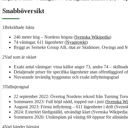
Snabböversikt
1
Bekräftade fakta
246 meter hög – Nordens högsta (
Svenska Wikipedia
)
74 våningar, 611 lägenheter (
Nyaprojekt
)
Byggt av Serneke Group AB, ritat av Skidmore, Owings and Me
2
Vad som är oklart
Exakt antal våningar: vissa källor anger 73, andra 74 – skillna
Detaljerade priser för specifika lägenheter utan offentliggjord offi
Nuvarande invändig byggstatus och exakt inflyttningsgrad
3
Tidlinjesignal
22 september 2022: Övertog Nordens rekord från Turning Torso
Sommaren 2023: Full höjd nådd, topped out i juni (
Svenska Wi
Augusti 2023: Första inflyttning – 611 lägenheter i drift (Sven
2024: Exteriört färdigställd, utvändigt klart (Svenska Wikipedia
Sommaren 2026: Utsiktsplats på våning 69 öppnar för allmänhe
4
Vad händer härnäst