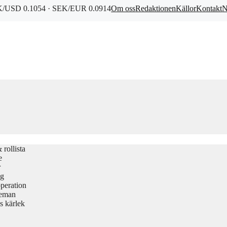
/USD 0.1054 · SEK/EUR 0.0914
Om oss
Redaktionen
Källor
Kontakt
N
rollista
e
r
gg
peration
teman
s kärlek