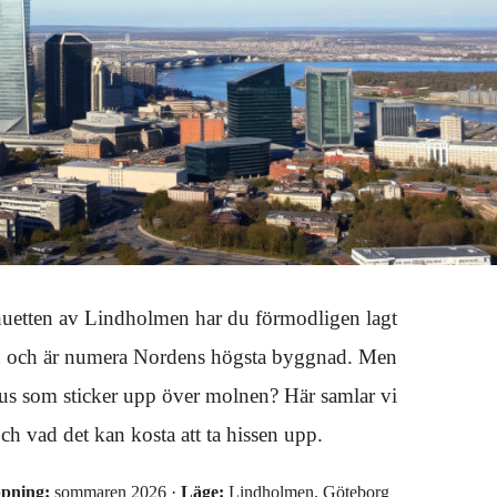
huetten av Lindholmen har du förmodligen lagt
aden och är numera Nordens högsta byggnad. Men
t hus som sticker upp över molnen? Här samlar vi
 och vad det kan kosta att ta hissen upp.
pning:
sommaren 2026 ·
Läge:
Lindholmen, Göteborg