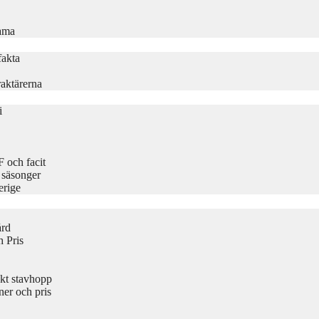
rama
fakta
aktärerna
i
 och facit
 säsonger
erige
ård
 Pris
kt stavhopp
er och pris