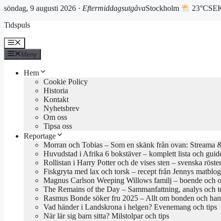
söndag, 9 augusti 2026 ·
Eftermiddagsutgåva
Stockholm
23°C
SEK
Hoppa
Tidspuls
till
innehåll
Meny
Meny
Hem
Cookie Policy
Historia
Kontakt
Nyhetsbrev
Om oss
Tipsa oss
Reportage
Morran och Tobias – Som en skänk från ovan: Streama & 
Huvudstad i Afrika 6 bokstäver – komplett lista och guid
Rollistan i Harry Potter och de vises sten – svenska röste
Fiskgryta med lax och torsk – recept från Jennys matblo
Magnus Carlson Weeping Willows familj – boende och o
The Remains of the Day – Sammanfattning, analys och 
Rasmus Bonde söker fru 2025 – Allt om bonden och han
Vad händer i Landskrona i helgen? Evenemang och tips
När lär sig barn sitta? Milstolpar och tips