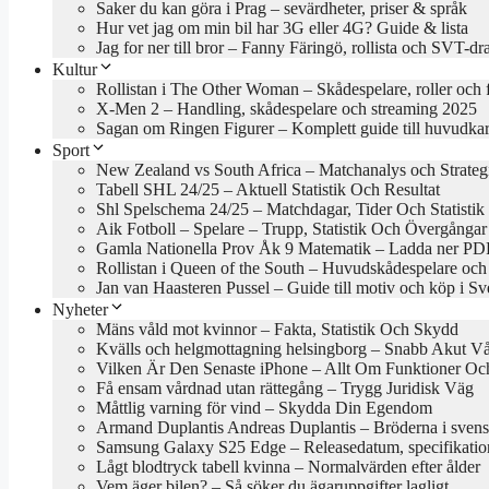
Saker du kan göra i Prag – sevärdheter, priser & språk
Hur vet jag om min bil har 3G eller 4G? Guide & lista
Jag for ner till bror – Fanny Färingö, rollista och SVT-d
Kultur
Rollistan i The Other Woman – Skådespelare, roller och 
X-Men 2 – Handling, skådespelare och streaming 2025
Sagan om Ringen Figurer – Komplett guide till huvudkar
Sport
New Zealand vs South Africa – Matchanalys och Strateg
Tabell SHL 24/25 – Aktuell Statistik Och Resultat
Shl Spelschema 24/25 – Matchdagar, Tider Och Statistik
Aik Fotboll – Spelare – Trupp, Statistik Och Övergångar
Gamla Nationella Prov Åk 9 Matematik – Ladda ner PDF
Rollistan i Queen of the South – Huvudskådespelare och
Jan van Haasteren Pussel – Guide till motiv och köp i Sv
Nyheter
Mäns våld mot kvinnor – Fakta, Statistik Och Skydd
Kvälls och helgmottagning helsingborg – Snabb Akut V
Vilken Är Den Senaste iPhone – Allt Om Funktioner Och
Få ensam vårdnad utan rättegång – Trygg Juridisk Väg
Måttlig varning för vind – Skydda Din Egendom
Armand Duplantis Andreas Duplantis – Bröderna i svens
Samsung Galaxy S25 Edge – Releasedatum, specifikation
Lågt blodtryck tabell kvinna – Normalvärden efter ålder
Vem äger bilen? – Så söker du ägaruppgifter lagligt