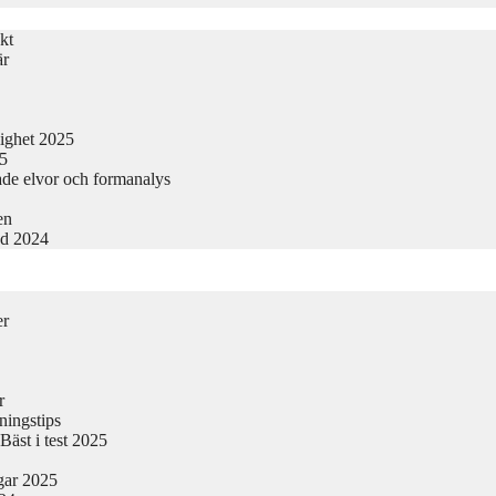
kt
är
lighet 2025
25
ade elvor och formanalys
en
nd 2024
er
r
ningstips
äst i test 2025
gar 2025