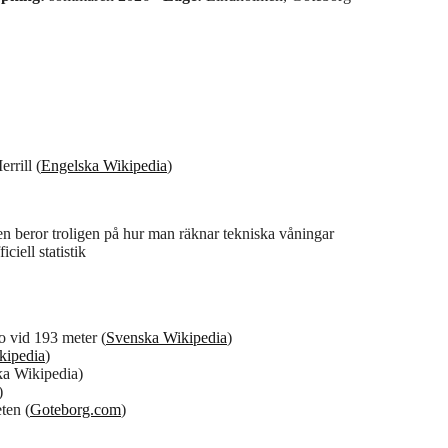
rrill (
Engelska Wikipedia
)
den beror troligen på hur man räknar tekniska våningar
ciell statistik
 vid 193 meter (
Svenska Wikipedia
)
kipedia
)
ska Wikipedia)
)
ten (
Goteborg.com
)