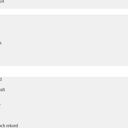
024
a
d
afi
r
och rekord