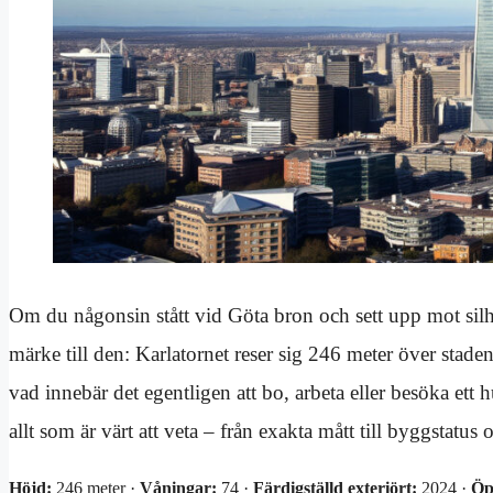
Om du någonsin stått vid Göta bron och sett upp mot sil
märke till den: Karlatornet reser sig 246 meter över st
vad innebär det egentligen att bo, arbeta eller besöka et
allt som är värt att veta – från exakta mått till byggstatus
Höjd:
246 meter ·
Våningar:
74 ·
Färdigställd exteriört:
2024 ·
Öp