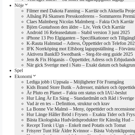
Nöje
Filmer med Dakota Fanning – Karriär och Aktuella Proje
Allsång På Skansen Presskonferens – Sommarens Premi
Claes Malmberg Nicolas Malmberg – Fakta Och Karriär
Björn Gustafsson den äldre – Liv, Verk Och Karriär
Android 16 Releasedatum – Stabil version 3 juni 2025
iPhone 13 Pro Elgiganten – Specifikationer och Tillgäng
K-Rauta Halmstad – Adress, Öppettider och Telefon 20
IFK Norrköping mot Elfsborg laguppställning – Förvänt
Aktivera BankID Swedbank – Steg-för-steg guide 2025
Jem & Fix Höganäs – Öppettider, Adress och Erbjudand
När gick Sverige med i Nato – Exakt datum och bakgru
Spel
Ekonomi
Lediga jobb i Uppsala – Möjligheter För Framgång
Kids Brand Store Butik – Adresser, märken och öppettid
Är Pluto en Planet – Fakta om status och IAU-beslut
Hur Lång Är En Säng – Standardmått och Råd i Sverige
Vad är en tes – Definition, struktur och krav
La Bonne Vie Malmö – Meny, öppettider och recensione
Hur Länge Håller Bröd i Frysen – Exakta Tider och Frys
Bästa Ekologiska Hudvårdsprodukter för Känslig Hud – B
Recept Torsk i Ugn – Enkelt med Potatis och Tomat
Frisyrer Tunt Hår Äldre Kvinnor – Bästa Volymklippnin