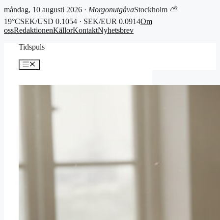
måndag, 10 augusti 2026 ·
Morgonutgåva
Stockholm ⛅
19°C
SEK/USD 0.1054 · SEK/EUR 0.0914
Om
oss
Redaktionen
Källor
Kontakt
Nyhetsbrev
Hoppa
Tidspuls
till
innehåll
Meny