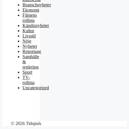
Branschnyheter
Ekonomi
Filmens
rollista
Kändisnyheter
Kultur
Livsstil
Nöje
Nyheter
Reportage
Samhälle
&
reglering
Sport
TV-
rollista
Uncategorized
© 2026 Tidspuls