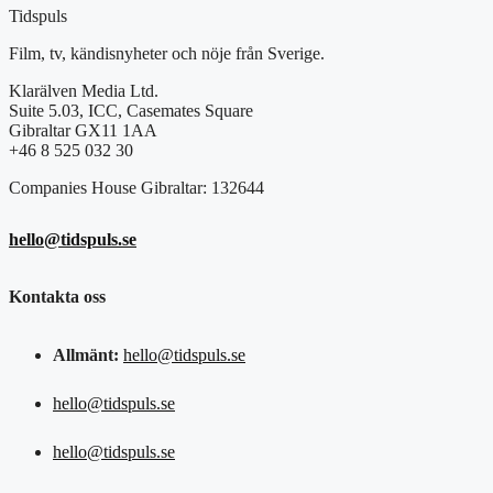
Tidspuls
Film, tv, kändisnyheter och nöje från Sverige.
Klarälven Media Ltd.
Suite 5.03, ICC, Casemates Square
Gibraltar GX11 1AA
+46 8 525 032 30
Companies House Gibraltar: 132644
hello@tidspuls.se
Kontakta oss
Allmänt:
hello@tidspuls.se
hello@tidspuls.se
hello@tidspuls.se